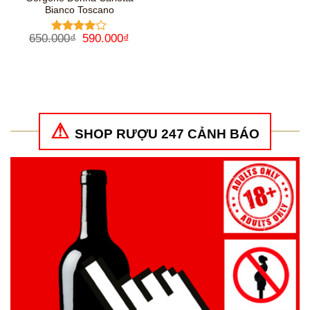
Bianco Toscano
Giá
Giá
650.000
₫
590.000
₫
Được
gốc
hiện
xếp hạng
là:
tại
4
5 sao
650.000₫.
là:
590.000₫.
SHOP RƯỢU 247 CẢNH BÁO