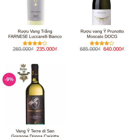
Rượu Vang Trắng
Rượu vang Ý Prunotto
FARNESE Luccarelli Bianco
Moscato DOCG
Giá
Giá
Giá
Giá
260.000
₫
235.000
₫
685.000
₫
640.000
₫
Được
Được
gốc
hiện
gốc
hiện
xếp hạng
xếp hạng
là:
tại
là:
tại
4
5 sao
4
5 sao
260.000₫.
là:
685.000₫.
là:
235.000₫.
640.0
-9%
Vang Ý Terre di San
Gorgone Donna Cariotta