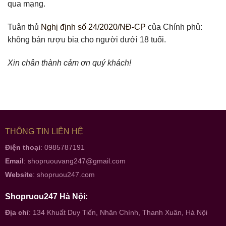
qua mạng.
Tuân thủ
Nghị định số 24/2020/NĐ-CP
của Chính phủ:
không bán rượu bia cho người dưới 18 tuổi.
Xin chân thành cảm ơn quý khách!
THÔNG TIN LIÊN HỆ
Điện thoại
: 0985787191
Email
:
shopruouvang247@gmail.com
Website
:
shopruou247.com
Shopruou247 Hà Nội:
Địa chỉ
: 134 Khuất Duy Tiến, Nhân Chính, Thanh Xuân, Hà Nội