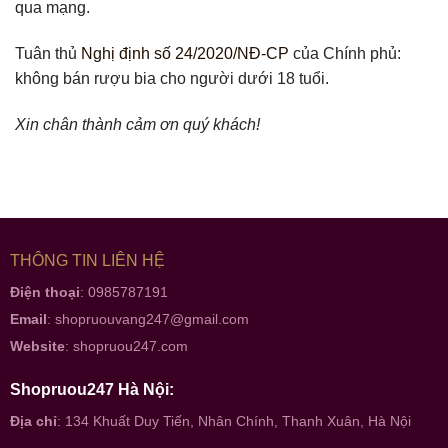
qua mạng.
Tuân thủ
Nghị định số 24/2020/NĐ-CP
của Chính phủ:
không bán rượu bia cho người dưới 18 tuổi.
Xin chân thành cảm ơn quý khách!
THÔNG TIN LIÊN HỆ
Điện thoại
: 0985787191
Email
:
shopruouvang247@gmail.com
Website
:
shopruou247.com
Shopruou247 Hà Nội:
Địa chỉ
: 134 Khuất Duy Tiến, Nhân Chính, Thanh Xuân, Hà Nội