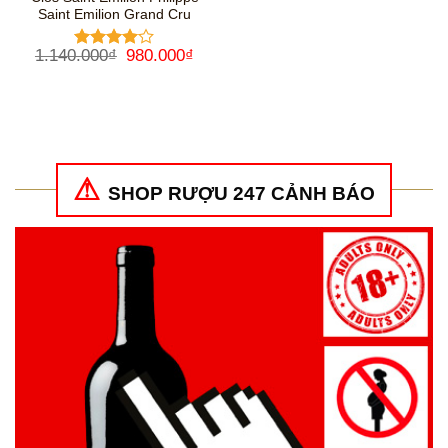
Saint Emilion Grand Cru
Giá
Giá
1.140.000
₫
980.000
₫
Được
gốc
hiện
xếp hạng
là:
tại
4
5 sao
1.140.000₫.
là:
980.000₫.
SHOP RƯỢU 247 CẢNH BÁO