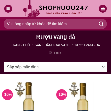
Bỏ
qua
nội
dung
Tìm
kiếm:
Rượu vang đá
TRANG CHỦ
/
SẢN PHẨM LOẠI VANG
/
RƯỢU VANG ĐÁ
LỌC
-10%
-10%