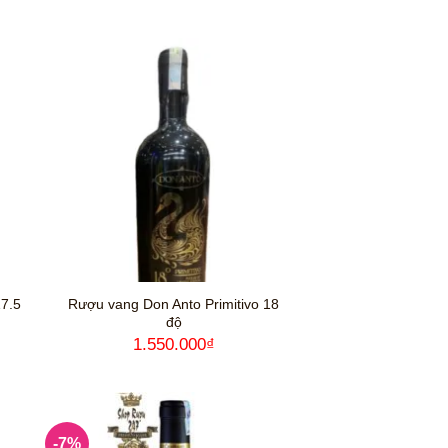
ện
hạng
5
5
sao
0.000₫.
17.5
Rượu vang Don Anto Primitivo 18
độ
1.550.000
₫
-7%