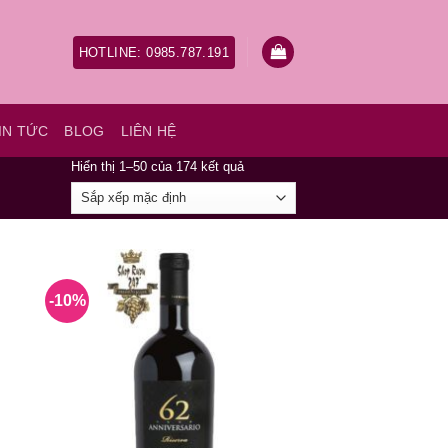
HOTLINE: 0985.787.191
IN TỨC
BLOG
LIÊN HỆ
Hiển thị 1–50 của 174 kết quả
-10%