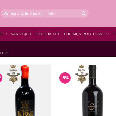
Tìm
kiếm:
NG
VANG BỊCH
GIỎ QUÀ TẾT
PHỤ KIỆN RƯỢU VANG
T
ITIVO
%
-5%