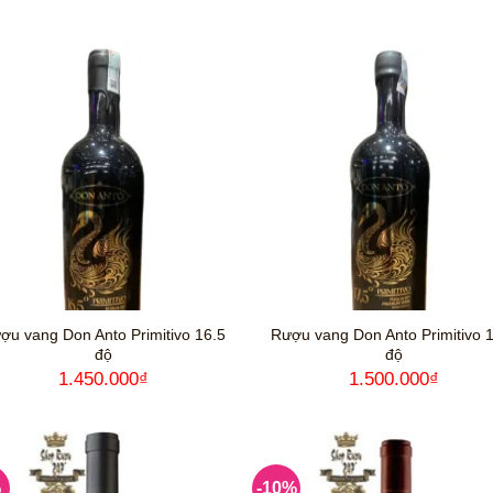
gốc
hiện
gốc
hi
hạng
5
5
hạng
5
5
là:
tại
là:
tại
sao
sao
380.000₫.
là:
689.000₫.
là:
340.000₫.
55
ợu vang Don Anto Primitivo 16.5
Rượu vang Don Anto Primitivo 
độ
độ
1.450.000
₫
1.500.000
₫
%
-10%