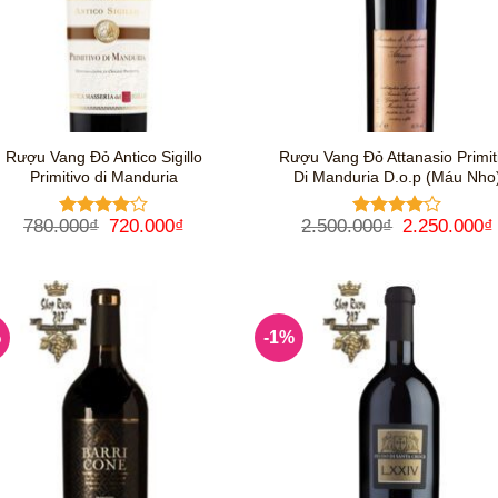
Rượu Vang Đỏ Antico Sigillo
Rượu Vang Đỏ Attanasio Primit
Primitivo di Manduria
Di Manduria D.o.p (Máu Nho
Giá
Giá
Giá
780.000
₫
720.000
₫
2.500.000
₫
2.250.000
₫
Được
Được
gốc
hiện
gốc
xếp hạng
xếp hạng
là:
tại
là:
4
5 sao
4
5 sao
780.000₫.
là:
2.500.000₫
720.000₫.
%
-1%