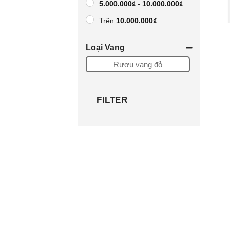
5.000.000
₫
-
10.000.000
₫
Trên
10.000.000
₫
khoảng giá tùy chọn
Loại Vang
-
Rượu vang đỏ
FILTER