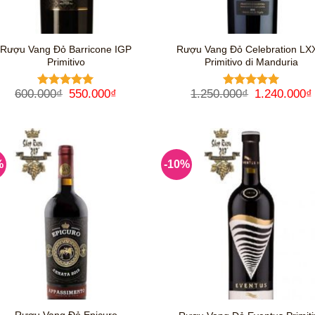
Rượu Vang Đỏ Barricone IGP
Rượu Vang Đỏ Celebration LX
Primitivo
Primitivo di Manduria
Giá
Giá
Giá
600.000
₫
550.000
₫
1.250.000
₫
1.240.000
₫
Được xếp
Được xếp
gốc
hiện
gốc
hạng
5
5
hạng
5
5
là:
tại
là:
sao
sao
600.000₫.
là:
1.250.000₫
550.000₫.
%
-10%