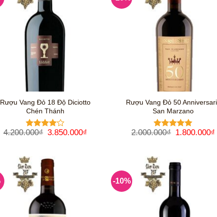
Rượu Vang Đỏ 18 Độ Diciotto
Rượu Vang Đỏ 50 Anniversar
Chén Thánh
San Marzano
Giá
Giá
Giá
4.200.000
₫
3.850.000
₫
2.000.000
₫
1.800.000
₫
Được
Được xếp
gốc
hiện
gốc
xếp hạng
hạng
5
5
là:
tại
là:
4
5 sao
sao
4.200.000₫.
là:
2.000.000₫
3.850.000₫.
%
-10%