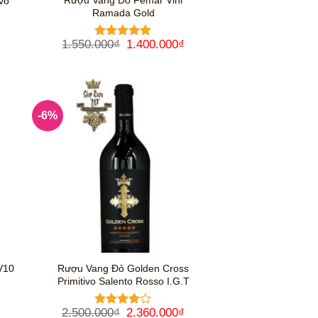
Rượu Vang Đỏ Femar Vini
vo
Ramada Gold
á
Giá
Giá
1.550.000
₫
1.400.000
₫
Được xếp
ện
gốc
hiện
hạng
5
5
là:
tại
sao
1.550.000₫.
là:
5.000₫.
1.400.000₫.
-6%
V10
Rượu Vang Đỏ Golden Cross
Primitivo Salento Rosso I.G.T
Giá
Giá
Giá
2.500.000
₫
2.360.000
₫
Được