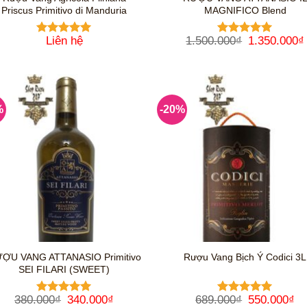
Priscus Primitivo di Manduria
MAGNIFICO Blend
Giá
Liên hệ
1.500.000
₫
1.350.000
₫
Được xếp
Được xếp
gốc
hạng
5
5
hạng
5
5
là:
sao
sao
1.500.000₫
%
-20%
ỢU VANG ATTANASIO Primitivo
Rượu Vang Bịch Ý Codici 3L
SEI FILARI (SWEET)
Giá
Giá
Giá
Gi
380.000
₫
340.000
₫
689.000
₫
550.000
₫
Được xếp
Được xếp