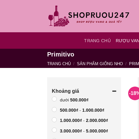
Bỏ
qua
nội
dung
TRANG CHỦ
RƯỢU VA
Primitivo
TRANG CHỦ
/
SẢN PHẨM GIỐNG NHO
/
PRIM
Khoảng giá
-18
dưới
500.000
₫
500.000
₫
-
1.000.000
₫
1.000.000
₫
-
2.000.000
₫
3.000.000
₫
-
5.000.000
₫