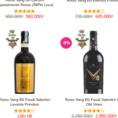
Rượu Vang Đỏ Epicuro
Rượu Vang Đỏ Eventus Primiti
passimento Rosso (98Pts Luca)
Giá
Giá
Giá
Gi
650.000
₫
560.000
₫
720.000
₫
645.000
₫
Được xếp
Được
gốc
hiện
gốc
hi
hạng
5
5
xếp hạng
là:
tại
là:
tại
sao
4
5 sao
650.000₫.
là:
720.000₫.
là:
560.000₫.
64
-9%
Rượu Vang Đỏ Feudi Salentini
Rượu Vang Đỏ Feudi Salentini 
Levante Primitivo
Old Vines
Giá
Liên hệ
3.250.000
₫
2.950.000
₫
Được
Được