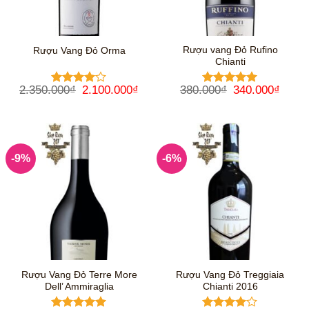
Rượu vang Đỏ Rufino
Rượu Vang Đỏ Orma
Chianti
Giá
Giá
Giá
Giá
2.350.000
₫
2.100.000
₫
380.000
₫
340.000
₫
Được
Được xếp
gốc
hiện
gốc
hiện
xếp hạng
hạng
5
5
là:
tại
là:
tại
4
5 sao
sao
2.350.000₫.
là:
380.000₫.
là:
2.100.000₫.
340.0
-9%
-6%
Rượu Vang Đỏ Terre More
Rượu Vang Đỏ Treggiaia
Dell’ Ammiraglia
Chianti 2016