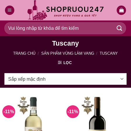
Bỏ
qua
nội
dung
Tìm
kiếm:
Tuscany
TRANG CHỦ
/
SẢN PHẨM VÙNG LÀM VANG
/
TUSCANY
LỌC
-11%
-11%