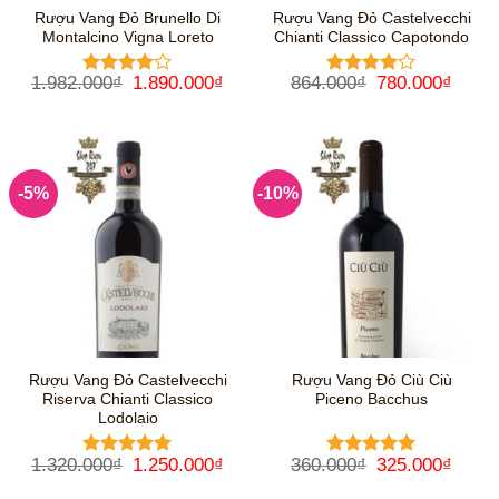
Rượu Vang Đỏ Brunello Di
Rượu Vang Đỏ Castelvecchi
Montalcino Vigna Loreto
Chianti Classico Capotondo
Giá
Giá
Giá
Giá
1.982.000
₫
1.890.000
₫
864.000
₫
780.000
₫
Được
Được
gốc
hiện
gốc
hiện
xếp hạng
xếp hạng
là:
tại
là:
tại
4
5 sao
4
5 sao
1.982.000₫.
là:
864.000₫.
là:
1.890.000₫.
780.0
-5%
-10%
Rượu Vang Đỏ Castelvecchi
Rượu Vang Đỏ Ciù Ciù
Riserva Chianti Classico
Piceno Bacchus
Lodolaio
Giá
Giá
Giá
Giá
1.320.000
₫
1.250.000
₫
360.000
₫
325.000
₫
Được xếp
Được xếp
gốc
hiện
gốc
hiện
hạng
5
5
hạng
5
5