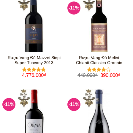
-11%
Rượu Vang Đỏ Mazzei Siepi
Rượu Vang Đỏ Melini
Super Tuscany 2013
Chianti Classico Granaio
Giá
Giá
4.776.000
₫
440.000
₫
390.000
₫
Được xếp
Được
gốc
hiện
hạng
5
5
xếp hạng
là:
tại
sao
4
5 sao
440.000₫.
là:
390.0
-11%
-11%