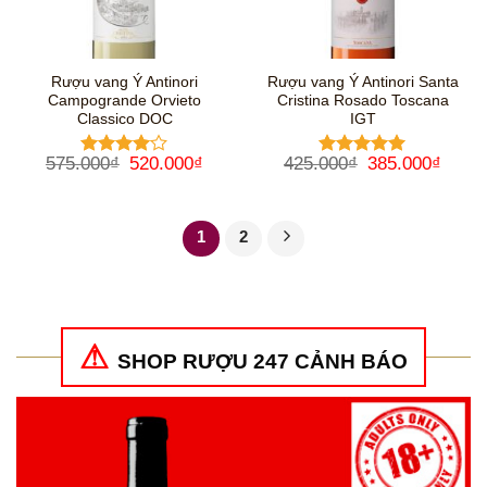
Rượu vang Ý Antinori
Rượu vang Ý Antinori Santa
Campogrande Orvieto
Cristina Rosado Toscana
Classico DOC
IGT
Giá
Giá
Giá
Giá
575.000
₫
520.000
₫
425.000
₫
385.000
₫
Được
Được xếp
gốc
hiện
gốc
hiện
xếp hạng
hạng
5
5
là:
tại
là:
tại
4
5 sao
sao
575.000₫.
là:
425.000₫.
là:
520.000₫.
385.0
1
2
SHOP RƯỢU 247 CẢNH BÁO