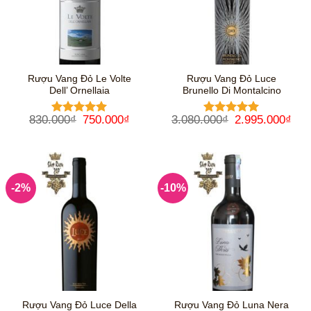
Rượu Vang Đỏ Le Volte
Rượu Vang Đỏ Luce
Dell’ Ornellaia
Brunello Di Montalcino
Giá
Giá
Giá
Giá
830.000
₫
750.000
₫
3.080.000
₫
2.995.000
₫
Được xếp
Được xếp
gốc
hiện
gốc
hiệ
hạng
5
5
hạng
5
5
là:
tại
là:
tại
sao
sao
830.000₫.
là:
3.080.000₫.
là:
750.000₫.
2.9
-2%
-10%
Rượu Vang Đỏ Luce Della
Rượu Vang Đỏ Luna Nera