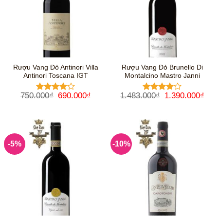
Rượu Vang Đỏ Antinori Villa
Rượu Vang Đỏ Brunello Di
Antinori Toscana IGT
Montalcino Mastro Janni
Giá
Giá
Giá
Giá
750.000
₫
690.000
₫
1.483.000
₫
1.390.000
₫
Được
Được
gốc
hiện
gốc
hiệ
xếp hạng
xếp hạng
là:
tại
là:
tại
4
5 sao
4
5 sao
750.000₫.
là:
1.483.000₫.
là:
690.000₫.
1.3
-5%
-10%