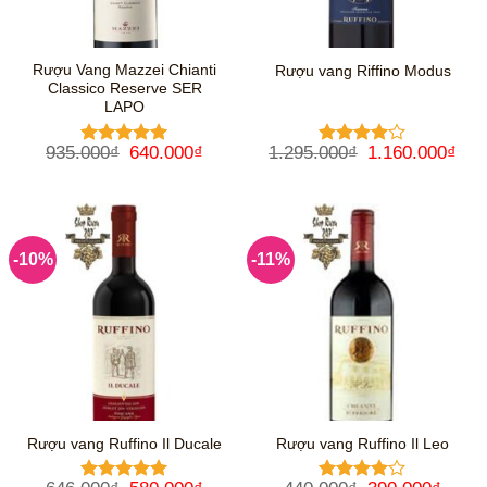
Rượu Vang Mazzei Chianti
Rượu vang Riffino Modus
Classico Reserve SER
LAPO
Giá
Giá
Giá
Giá
935.000
₫
640.000
₫
1.295.000
₫
1.160.000
₫
Được xếp
Được
gốc
hiện
gốc
hiệ
hạng
5
5
xếp hạng
là:
tại
là:
tại
sao
4
5 sao
935.000₫.
là:
1.295.000₫.
là:
640.000₫.
1.1
-10%
-11%
Rượu vang Ruffino Il Ducale
Rượu vang Ruffino Il Leo