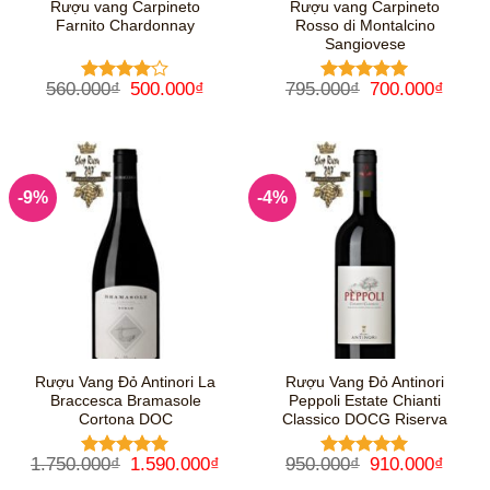
Rượu vang Carpineto
Rượu vang Carpineto
Farnito Chardonnay
Rosso di Montalcino
Sangiovese
Giá
Giá
Giá
Giá
560.000
₫
500.000
₫
795.000
₫
700.000
₫
Được
Được xếp
gốc
hiện
gốc
hiện
xếp hạng
hạng
5
5
là:
tại
là:
tại
4
5 sao
sao
560.000₫.
là:
795.000₫.
là:
500.000₫.
700.0
-9%
-4%
Rượu Vang Đỏ Antinori La
Rượu Vang Đỏ Antinori
Braccesca Bramasole
Peppoli Estate Chianti
Cortona DOC
Classico DOCG Riserva
Giá
Giá
Giá
Giá
1.750.000
₫
1.590.000
₫
950.000
₫
910.000
₫
Được xếp
Được xếp
gốc
hiện
gốc
hiện
hạng
5
5
hạng
5
5