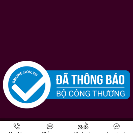
Bản quyền © 2026
Shopruou247.com
chúng tôi luôn nỗ lực hết mình vì sự
hài lòng của khách hàng.