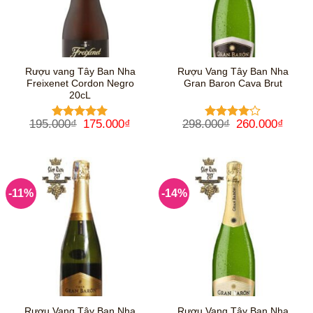
Rượu vang Tây Ban Nha
Rượu Vang Tây Ban Nha
Freixenet Cordon Negro
Gran Baron Cava Brut
20cL
Giá
Giá
Giá
Giá
195.000
₫
175.000
₫
298.000
₫
260.000
₫
Được xếp
Được
gốc
hiện
gốc
hiện
hạng
5
5
xếp hạng
là:
tại
là:
tại
sao
4
5 sao
195.000₫.
là:
298.000₫.
là:
175.000₫.
260.0
-11%
-14%
Rượu Vang Tây Ban Nha
Rượu Vang Tây Ban Nha