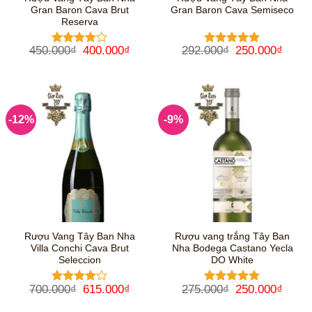
Gran Baron Cava Brut
Gran Baron Cava Semiseco
Reserva
Giá
Giá
Giá
Giá
450.000
₫
400.000
₫
292.000
₫
250.000
₫
Được
Được xếp
gốc
hiện
gốc
hiện
xếp hạng
hạng
5
5
là:
tại
là:
tại
4
5 sao
sao
450.000₫.
là:
292.000₫.
là:
400.000₫.
250.0
-12%
-9%
Rượu Vang Tây Ban Nha
Rượu vang trắng Tây Ban
Villa Conchi Cava Brut
Nha Bodega Castano Yecla
Seleccion
DO White
Giá
Giá
Giá
Giá
700.000
₫
615.000
₫
275.000
₫
250.000
₫
Được
Được xếp
gốc
hiện
gốc
hiện
xếp hạng
hạng
5
5