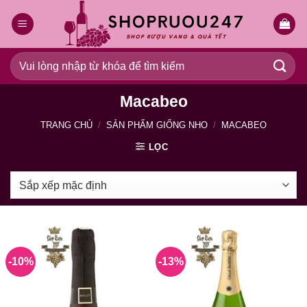
Bỏ
qua
nội
dung
Tìm
kiếm:
Macabeo
TRANG CHỦ
/
SẢN PHẨM GIỐNG NHO
/
MACABEO
LỌC
-10%
-13%