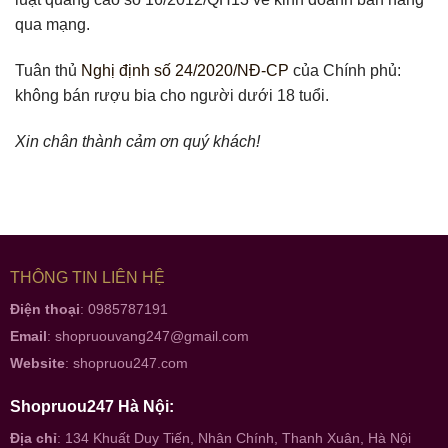
qua mạng.
Tuân thủ
Nghị định số 24/2020/NĐ-CP
của Chính phủ:
không bán rượu bia cho người dưới 18 tuổi.
Xin chân thành cảm ơn quý khách!
THÔNG TIN LIÊN HỆ
Điện thoại
: 0985787191
Email
:
shopruouvang247@gmail.com
Website
:
shopruou247.com
Shopruou247 Hà Nội:
Địa chỉ
: 134 Khuất Duy Tiến, Nhân Chính, Thanh Xuân, Hà Nội