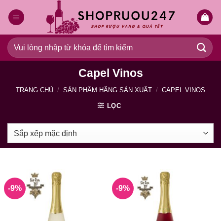
Bỏ
qua
nội
dung
Tìm
kiếm:
Capel Vinos
TRANG CHỦ
/
SẢN PHẨM HÃNG SẢN XUẤT
/
CAPEL VINOS
LỌC
-9%
-9%