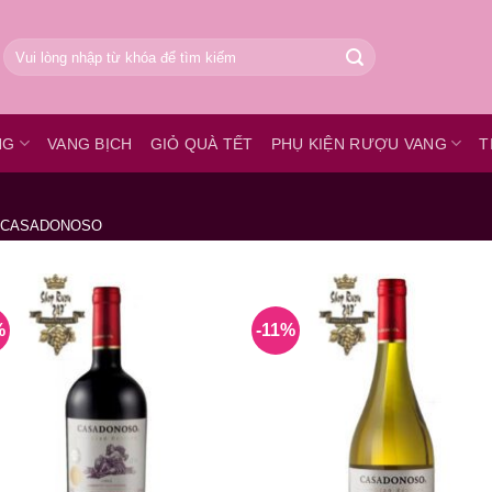
Tìm
kiếm:
NG
VANG BỊCH
GIỎ QUÀ TẾT
PHỤ KIỆN RƯỢU VANG
T
CASADONOSO
%
-11%