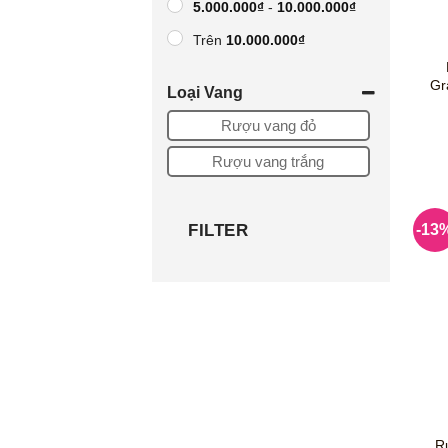
5.000.000
₫
-
10.000.000
₫
Trên
10.000.000
₫
khoảng giá tùy chọn
Gr
Loại Vang
-
Rượu vang đỏ
Rượu vang trắng
FILTER
-13
R