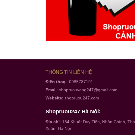
THÔNG TIN LIÊN HỆ
Điện thoại
: 0985787191
Email
:
shopruouvang247@gmail.com
Website
:
shopruou247.com
Shopruou247 Hà Nội:
Địa chỉ
: 134 Khuất Duy Tiến, Nhân Chính, Th
Xuân, Hà Nội