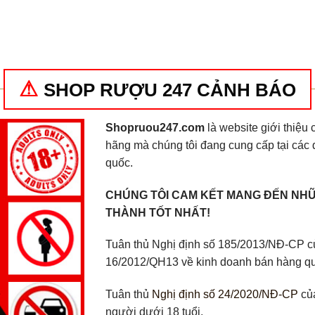
gốc
hiện
gốc
hi
xếp hạng
xếp hạng
là:
tại
là:
tại
4
5 sao
4
5 sao
265.000₫.
là:
860.000₫.
là:
240.000₫.
82
SHOP RƯỢU 247 CẢNH BÁO
Shopruou247.com
là website giới thiệ
hãng mà chúng tôi đang cung cấp tại các 
quốc.
CHÚNG TÔI CAM KẾT MANG ĐẾN NHỮ
THÀNH TỐT NHẤT!
Tuân thủ Nghị định số 185/2013/NĐ-CP củ
16/2012/QH13 về kinh doanh bán hàng q
Tuân thủ
Nghị định số 24/2020/NĐ-CP
của
người dưới 18 tuổi.