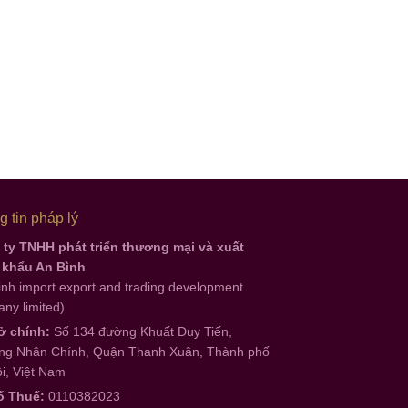
 tin pháp lý
ty TNHH phát triển thương mại và xuất
 khẩu An Bình
inh import export and trading development
ny limited)
ở chính:
Số 134 đường Khuất Duy Tiến,
g Nhân Chính, Quận Thanh Xuân, Thành phố
i, Việt Nam
ố Thuế:
0110382023