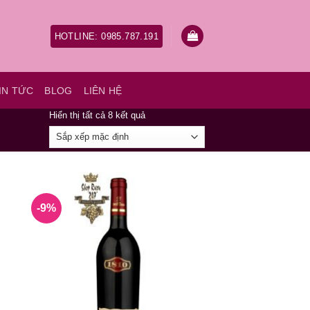
HOTLINE: 0985.787.191
IN TỨC
BLOG
LIÊN HỆ
Hiển thị tất cả 8 kết quả
-9%