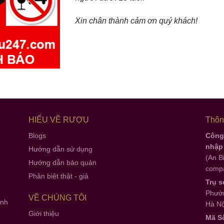
Xin chân thành cảm ơn quý khách!
HIỂU VỀ RƯỢU
Thông
Blogs
Công 
nhập
Hướng dẫn sử dụng
(An B
Hướng dẫn bảo quản
compa
Phân biệt thật - giả
Trụ s
Phườn
VỀ CHÚNG TÔI
anh
Hà Nộ
Giới thiệu
Mã S