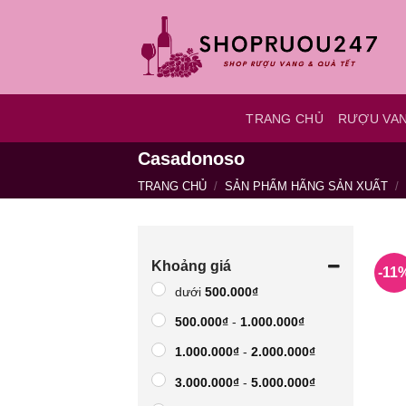
Bỏ
qua
nội
dung
TRANG CHỦ
RƯỢU VA
Casadonoso
TRANG CHỦ
/
SẢN PHẨM HÃNG SẢN XUẤT
/
Khoảng giá
-11
dưới
500.000
₫
500.000
₫
-
1.000.000
₫
1.000.000
₫
-
2.000.000
₫
3.000.000
₫
-
5.000.000
₫