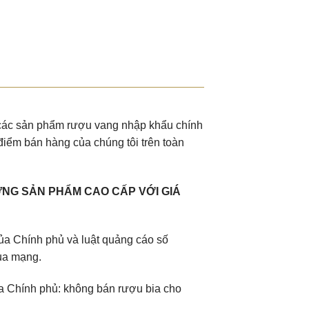
ện
0.000₫.
u các sản phẩm rượu vang nhập khẩu chính
điểm bán hàng của chúng tôi trên toàn
NG SẢN PHẨM CAO CẤP VỚI GIÁ
a Chính phủ và luật quảng cáo số
ua mạng.
 Chính phủ: không bán rượu bia cho