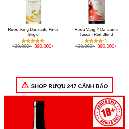
Rượu Vang Danzante Pinot
Rượu Vang Ý Danzante
Grigio
Tuscan Red Blend
Giá
Giá
Giá
Giá
430.000
₫
390.000
₫
430.000
₫
390.000
₫
Được xếp
Được
gốc
hiện
gốc
hiện
hạng
5
5
xếp hạng
là:
tại
là:
tại
sao
4
5 sao
430.000₫.
là:
430.000₫.
là:
390.000₫.
390.0
SHOP RƯỢU 247 CẢNH BÁO