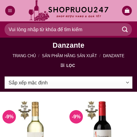
Bỏ
qua
nội
dung
Tìm
kiếm:
Danzante
TRANG CHỦ
/
SẢN PHẨM HÃNG SẢN XUẤT
/
DANZANTE
LỌC
-9%
-9%