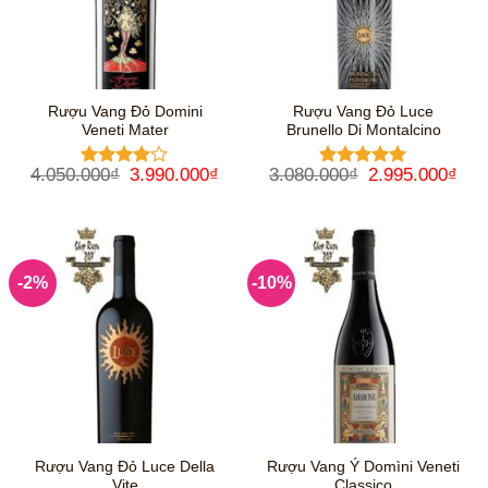
Rượu Vang Đỏ Domini
Rượu Vang Đỏ Luce
Veneti Mater
Brunello Di Montalcino
Giá
Giá
Giá
Giá
4.050.000
₫
3.990.000
₫
3.080.000
₫
2.995.000
₫
Được
Được xếp
gốc
hiện
gốc
hiệ
xếp hạng
hạng
5
5
là:
tại
là:
tại
4
5 sao
sao
4.050.000₫.
là:
3.080.000₫.
là:
3.990.000₫.
2.9
-2%
-10%
Rượu Vang Đỏ Luce Della
Rượu Vang Ý Domìni Veneti
Vite
Classico