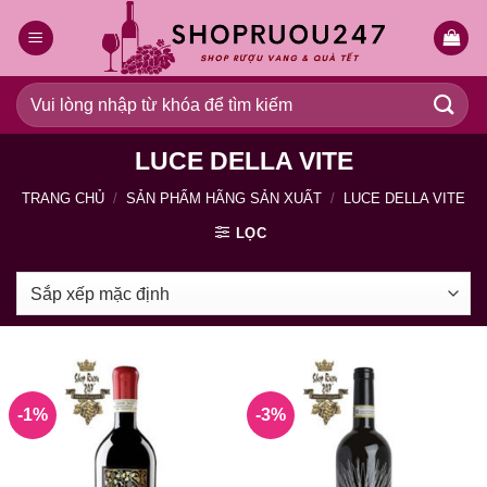
Bỏ
qua
nội
dung
Tìm
kiếm:
LUCE DELLA VITE
TRANG CHỦ
/
SẢN PHẨM HÃNG SẢN XUẤT
/
LUCE DELLA VITE
LỌC
-1%
-3%