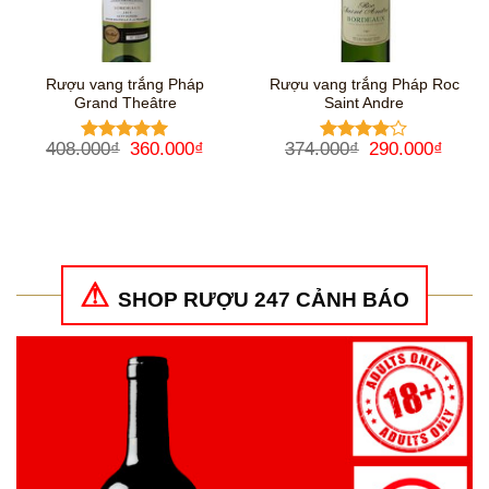
Rượu vang trắng Pháp
Rượu vang trắng Pháp Roc
Grand Theâtre
Saint Andre
Giá
Giá
Giá
Giá
408.000
₫
360.000
₫
374.000
₫
290.000
₫
Được xếp
Được
gốc
hiện
gốc
hiện
hạng
5
5
xếp hạng
là:
tại
là:
tại
sao
4
5 sao
408.000₫.
là:
374.000₫.
là:
360.000₫.
290.0
SHOP RƯỢU 247 CẢNH BÁO