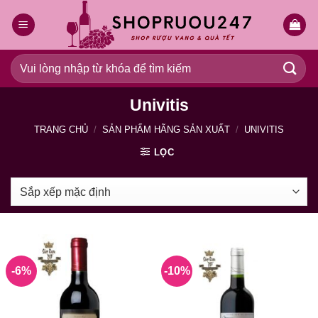
Bỏ
qua
nội
dung
Tìm
kiếm:
Univitis
TRANG CHỦ
/
SẢN PHẨM HÃNG SẢN XUẤT
/
UNIVITIS
LỌC
-6%
-10%