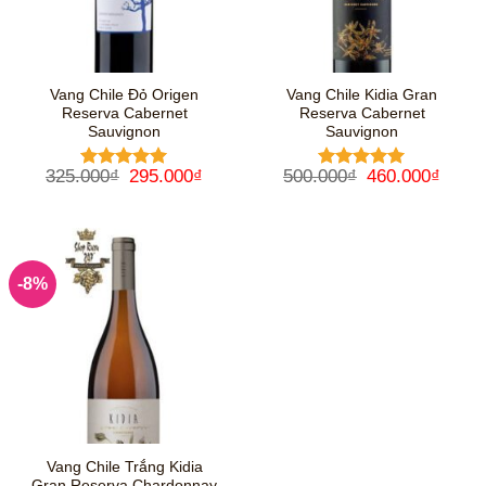
Vang Chile Đỏ Origen
Vang Chile Kidia Gran
Reserva Cabernet
Reserva Cabernet
Sauvignon
Sauvignon
Giá
Giá
Giá
Giá
325.000
₫
295.000
₫
500.000
₫
460.000
₫
Được xếp
Được xếp
gốc
hiện
gốc
hiện
hạng
5
5
hạng
5
5
là:
tại
là:
tại
sao
sao
325.000₫.
là:
500.000₫.
là:
295.000₫.
460.0
-8%
Vang Chile Trắng Kidia
Gran Reserva Chardonnay