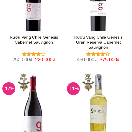
Rượu Vang Chile Genesis
Rượu Vang Chile Genesis
Cabernet Sauvignon
Gran Reserva Cabernet
Sauvignon
Giá
Giá
Giá
Giá
250.000
₫
220.000
₫
450.000
₫
375.000
₫
Được
Được
gốc
hiện
gốc
hiện
xếp hạng
xếp hạng
là:
tại
là:
tại
4
5 sao
4
5 sao
250.000₫.
là:
450.000₫.
là:
220.000₫.
375.0
-17%
-11%