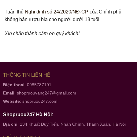
Tuân thủ
Nghị định số 24/2020/NĐ-CP
của Chính phủ:
không bán rượu bia cho người dưới 18 tuổi.
Xin chân thành cảm ơn quý khách!
THÔNG TIN LIÊN HỆ
Điện thoại
: 0985787191
Email
:
shopruouvang247@gmail.com
Website
:
shopruou247.com
Shopruou247 Hà Nội:
Địa chỉ
: 134 Khuất Duy Tiến, Nhân Chính, Thanh Xuân, Hà Nội