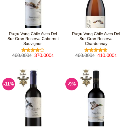
Rượu Vang Chile Aves Del
Rượu Vang Chile Aves Del
Sur Gran Reserva Cabernet
Sur Gran Reserva
Sauvignon
Chardonnay
Giá
Giá
Giá
Giá
460.000
₫
370.000
₫
460.000
₫
410.000
₫
Được
Được xếp
gốc
hiện
gốc
hiện
xếp hạng
hạng
5
5
là:
tại
là:
tại
4
5 sao
sao
460.000₫.
là:
460.000₫.
là:
370.000₫.
410.0
-11%
-9%