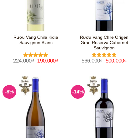
Rượu Vang Chile Kidia
Rượu Vang Chile Origen
Sauvignon Blanc
Gran Reserva Cabernet
Sauvignon
Giá
Giá
Giá
Giá
224.000
₫
190.000
₫
566.000
₫
500.000
₫
Được xếp
Được xếp
gốc
hiện
gốc
hiện
hạng
5
5
hạng
5
5
là:
tại
là:
tại
sao
sao
224.000₫.
là:
566.000₫.
là:
190.000₫.
500.0
-8%
-14%