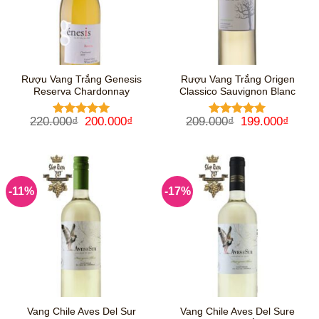
Rượu Vang Trắng Genesis
Rượu Vang Trắng Origen
Reserva Chardonnay
Classico Sauvignon Blanc
Giá
Giá
Giá
Giá
220.000
₫
200.000
₫
209.000
₫
199.000
₫
Được xếp
Được xếp
gốc
hiện
gốc
hiện
hạng
5
5
hạng
5
5
là:
tại
là:
tại
sao
sao
220.000₫.
là:
209.000₫.
là:
200.000₫.
199.0
-11%
-17%
Vang Chile Aves Del Sur
Vang Chile Aves Del Sure