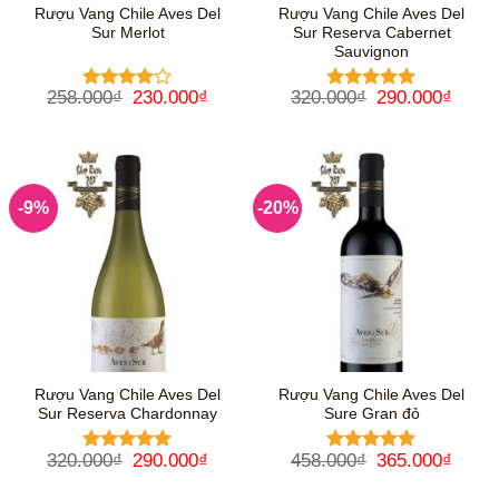
Rượu Vang Chile Aves Del
Rượu Vang Chile Aves Del
Sur Merlot
Sur Reserva Cabernet
Sauvignon
Giá
Giá
Giá
Giá
258.000
₫
230.000
₫
320.000
₫
290.000
₫
Được
Được xếp
gốc
hiện
gốc
hiện
xếp hạng
hạng
5
5
là:
tại
là:
tại
4
5 sao
sao
258.000₫.
là:
320.000₫.
là:
230.000₫.
290.0
-9%
-20%
Rượu Vang Chile Aves Del
Rượu Vang Chile Aves Del
Sur Reserva Chardonnay
Sure Gran đỏ
Giá
Giá
Giá
Giá
320.000
₫
290.000
₫
458.000
₫
365.000
₫
Được xếp
Được xếp
gốc
hiện
gốc
hiện
hạng
5
5
hạng
5
5
là:
tại
là:
tại