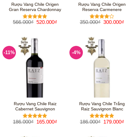
Rượu Vang Chile Origen
Rượu Vang Chile Origen
Gran Reserva Chardonnay
Reserva Carmenere
Giá
Giá
Giá
Giá
566.000
₫
520.000
₫
350.000
₫
300.000
₫
Được xếp
Được
gốc
hiện
gốc
hiện
hạng
5
5
xếp hạng
là:
tại
là:
tại
sao
4
5 sao
566.000₫.
là:
350.000₫.
là:
520.000₫.
300.0
-11%
-4%
Rượu Vang Chile Raiz
Rượu Vang Chile Trắng
Cabernet Sauvignon
Raiz Sauvignon Blanc
Giá
Giá
Giá
Giá
186.000
₫
165.000
₫
186.000
₫
179.000
₫
Được xếp
Được xếp
gốc
hiện
gốc
hiện
hạng
5
5
hạng
5
5
là:
tại
là:
tại
sao
sao