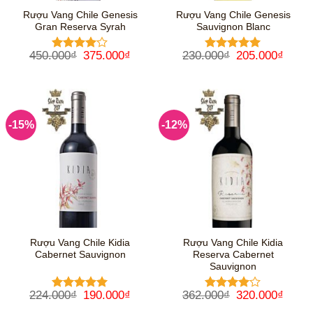
Rượu Vang Chile Genesis
Rượu Vang Chile Genesis
Gran Reserva Syrah
Sauvignon Blanc
Giá
Giá
Giá
Giá
450.000
₫
375.000
₫
230.000
₫
205.000
₫
Được
Được xếp
gốc
hiện
gốc
hiện
xếp hạng
hạng
5
5
là:
tại
là:
tại
4
5 sao
sao
450.000₫.
là:
230.000₫.
là:
375.000₫.
205.0
-15%
-12%
Rượu Vang Chile Kidia
Rượu Vang Chile Kidia
Cabernet Sauvignon
Reserva Cabernet
Sauvignon
Giá
Giá
Giá
Giá
224.000
₫
190.000
₫
362.000
₫
320.000
₫
Được xếp
Được
gốc
hiện
gốc
hiện
hạng
5
5
xếp hạng