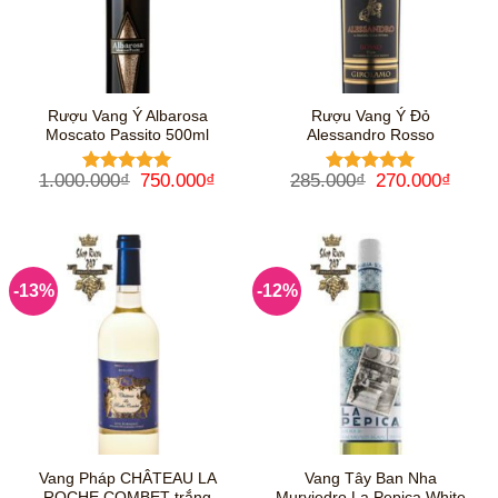
Rượu Vang Ý Albarosa
Rượu Vang Ý Đỏ
Moscato Passito 500ml
Alessandro Rosso
Giá
Giá
Giá
Giá
1.000.000
₫
750.000
₫
285.000
₫
270.000
₫
Được xếp
Được xếp
gốc
hiện
gốc
hiện
hạng
5
5
hạng
5
5
là:
tại
là:
tại
sao
sao
1.000.000₫.
là:
285.000₫.
là:
750.000₫.
270.0
-13%
-12%
Vang Pháp CHÂTEAU LA
Vang Tây Ban Nha
ROCHE COMBET trắng
Murviedro La Pepica White