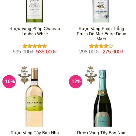
Rượu Vang Pháp Chateau
Rượu Vang Pháp Trắng
Laubes White
Fruits De Mer Entre Deux
Mers
Giá
Giá
Giá
Giá
595.000
₫
535.000
₫
298.000
₫
275.000
₫
Được xếp
Được
gốc
hiện
gốc
hiện
hạng
5
5
xếp hạng
là:
tại
là:
tại
sao
4
5 sao
595.000₫.
là:
298.000₫.
là:
535.000₫.
275.0
-10%
-12%
Rượu Vang Tây Ban Nha
Rượu Vang Tây Ban Nha