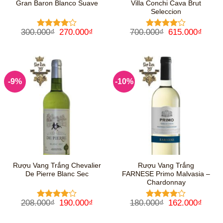
Gran Baron Blanco Suave
Villa Conchi Cava Brut
Seleccion
Giá
Giá
Giá
Giá
300.000
₫
270.000
₫
700.000
₫
615.000
₫
Được
Được
gốc
hiện
gốc
hiện
xếp hạng
xếp hạng
là:
tại
là:
tại
4
5 sao
4
5 sao
300.000₫.
là:
700.000₫.
là:
270.000₫.
615.0
-9%
-10%
Rượu Vang Trắng Chevalier
Rượu Vang Trắng
De Pierre Blanc Sec
FARNESE Primo Malvasia –
Chardonnay
Giá
Giá
Giá
Giá
208.000
₫
190.000
₫
180.000
₫
162.000
₫
Được
Được
gốc
hiện
gốc
hiện
xếp hạng
xếp hạng
là:
tại
là:
tại
4
5 sao
4
5 sao