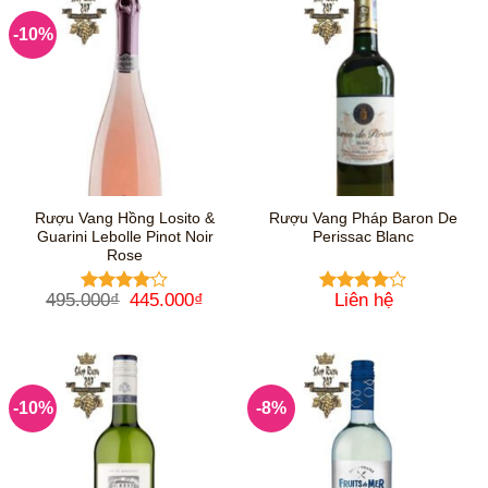
650.000₫.
460.0
-10%
Rượu Vang Hồng Losito &
Rượu Vang Pháp Baron De
Guarini Lebolle Pinot Noir
Perissac Blanc
Rose
Giá
Giá
495.000
₫
445.000
₫
Liên hệ
Được
Được
gốc
hiện
xếp hạng
xếp hạng
là:
tại
4
5 sao
4
5 sao
495.000₫.
là:
445.000₫.
-10%
-8%