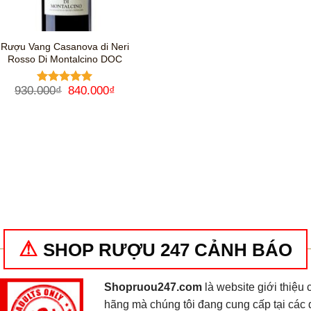
Rượu Vang Casanova di Neri
Rosso Di Montalcino DOC
Giá
Giá
930.000
₫
840.000
₫
Được xếp
gốc
hiện
hạng
5
5
là:
tại
sao
930.000₫.
là:
840.000₫.
SHOP RƯỢU 247 CẢNH BÁO
Shopruou247.com
là website giới thiệ
hãng mà chúng tôi đang cung cấp tại các 