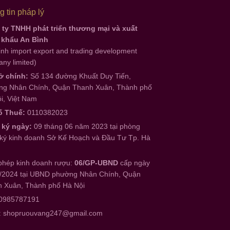
 tin pháp lý
ty TNHH phát triển thương mại và xuất
 khẩu An Bình
inh import export and trading development
ny limited)
ở chính:
Số 134 đường Khuất Duy Tiến,
g Nhân Chính, Quận Thanh Xuân, Thành phố
i, Việt Nam
ố Thuế:
0110382023
 ký ngày:
09 tháng 06 năm 2023 tại phòng
ký kinh doanh Sở Kế Hoạch và Đầu Tư Tp. Hà
phép kinh doanh rượu:
06/GP-UBND
cấp ngày
/2024 tại UBND phường Nhân Chính, Quận
 Xuân, Thành phố Hà Nội
 0985787191
:
shopruouvang247@gmail.com