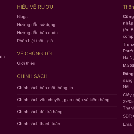
HIỂU VỀ RƯỢU
Thông
Blogs
Công 
nhập
Hướng dẫn sử dụng
(An B
Hướng dẫn bảo quản
compa
Phân biệt thật - giả
Trụ s
Phườn
VỀ CHÚNG TÔI
anh
Hà Nộ
Giới thiệu
Mã S
Đăng
CHÍNH SÁCH
đăng 
Nội
Chính sách bảo mật thông tin
Giấy 
Chính sách vận chuyển, giao nhận và kiểm hàng
29/05
Thanh
Chính sách đổi trả hàng
SĐT:
Chính sách thanh toán
Email