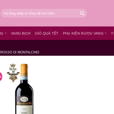
Tìm
kiếm:
NG
VANG BỊCH
GIỎ QUÀ TẾT
PHỤ KIỆN RƯỢU VANG
T
ROSSO DI MONTALCINO
%