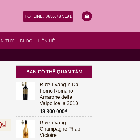
HOTLINE: 0985.787.191
IN TỨC
BLOG
LIÊN HỆ
BẠN CÓ THỂ QUAN TÂM
Rượu Vang Ý Dal
Forno Romano
Amarone della
Valpolicella 2013
18.300.000
₫
à: 1.700.000₫.
Giá hiện tại là: 1.500.000₫.
0
₫
Rượu Vang
Champagne Pháp
Victoire
a số lượng