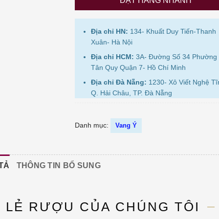
ĐẶT HÀNG NHANH
Địa chỉ HN:
134- Khuất Duy Tiến-Thanh
Xuân- Hà Nội
Địa chỉ HCM:
3A- Đường Số 34 Phường
Tân Quy Quận 7- Hồ Chí Minh
Địa chỉ Đà Nẵng:
1230- Xô Viết Nghệ Tĩ
Q. Hải Châu, TP. Đà Nẵng
Danh mục:
Vang Ý
TẢ
THÔNG TIN BỔ SUNG
N LẺ RƯỢU CỦA CHÚNG TÔI