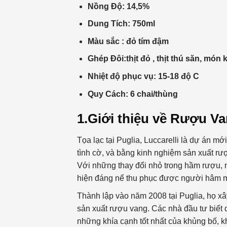
Nồng Độ: 14,5%
Dung Tích: 750ml
Màu sắc : đỏ tím đậm
Ghép Đôi:
thịt đỏ , thịt thú săn, mó
Nhiệt độ phục vụ: 15-18 độ C
Quy Cách: 6 chai/thùng
1.Giới thiệu về Rượu Va
Tọa lạc tại Puglia, Luccarelli là dự án mớ
tình cờ, và bằng kinh nghiệm sản xuất rư
Với những thay đổi nhỏ trong hầm rượu, n
hiện đáng nể thu phục được người hâm mộ
Thành lập vào năm 2008 tại Puglia, họ xâ
sản xuất rượu vang. Các nhà đầu tư biết 
những khía cạnh tốt nhất của khủng bố, 