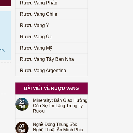
Rượu Vang Pháp
Rượu Vang Chile
Rượu Vang Ý
Rượu Vang Úc
Rượu Vang Mỹ
nh,
Rượu Vang Tây Ban Nha
Rượu Vang Argentina
BÀI VIẾT VỀ RƯỢU VANG
Minerality: Bản Giao Hưởng
23
Của Sự Im Lặng Trong Ly
Th5
Rượu
Nghề Đóng Thùng Sồi:
07
Nghệ Thuật Ẩn Mình Phía
Th5