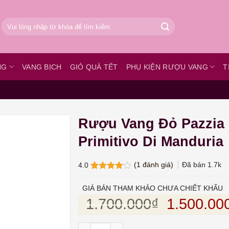
Tìm
kiếm:
NG
VANG BỊCH
GIỎ QUÀ TẾT
PHỤ KIỆN RƯỢU VANG
T
Rượu Vang Đỏ Pazzia
Primitivo Di Manduria
(
1
đánh giá)
Đã bán
1.7k
4.0
4.0
1
trên
5 dựa
GIÁ BÁN THAM KHẢO CHƯA CHIẾT KHẤU
trên
đánh
Giá gốc l
1.700.000
₫
1.500.00
giá
Rượu Vang Đỏ Pazzia Primitivo Di Manduri