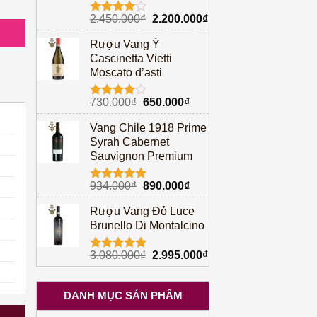
Giá
Giá
2.450.000
₫
2.200.000
₫
Được
gốc
hiện
xếp hạng
Rượu Vang Ý
4.00
5
là:
tại
sao
Cascinetta Vietti
2.450.000₫.
là:
Moscato d’asti
2.200.000₫.
Giá
Giá
730.000
₫
650.000
₫
Được
gốc
hiện
xếp hạng
Vang Chile 1918 Prime
4.00
5
là:
tại
sao
Syrah Cabernet
730.000₫.
là:
Sauvignon Premium
650.000₫.
Giá
Giá
934.000
₫
890.000
₫
Được xếp
gốc
hiện
hạng
5.00
Rượu Vang Đỏ Luce
5 sao
là:
tại
Brunello Di Montalcino
934.000₫.
là:
890.000₫.
Giá
Giá
3.080.000
₫
2.995.000
₫
Được xếp
gốc
hiện
hạng
5.00
5 sao
là:
tại
DANH MỤC SẢN PHẨM
3.080.000₫.
là:
2.995.000₫.