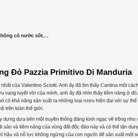
n không có nước sốt,…
ng Đỏ Pazzia Primitivo Di Manduria
i nhất của Valentino Sciotti. Anh ấy đã tìm thấy Cantina một các
ợu vang tuyệt vời của mình, anh ấy đã nhìn thấy tiềm năng ở đó.
ó có khả năng sản xuất ra những loại rượu hiện đại với sự thể
 trên toàn thế giới.
y dựng dựa trên một truyền thống đáng kinh ngạc về trồng nho 
di sản và tiềm năng của vùng đất độc đáo này và có thể tận dụn
khí hậu và nỗ lực không ngừng của con người để sản xuất một s