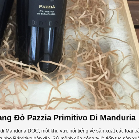
ng Đỏ Pazzia Primitivo Di Manduria
di Manduria DOC, một khu vực nổi tiếng về sản xuất các loại trá
 nho Primitivo bản địa. Sứ mệnh của công ty là tiếp tục sản xu