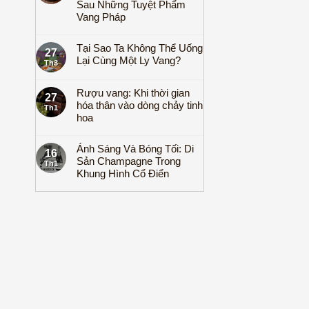
Sau Những Tuyệt Phẩm
Vang Pháp
Tại Sao Ta Không Thể Uống
27
Lại Cùng Một Ly Vang?
Th3
Rượu vang: Khi thời gian
27
hóa thân vào dòng chảy tinh
Th1
hoa
Ánh Sáng Và Bóng Tối: Di
16
Sản Champagne Trong
Th1
Khung Hình Cổ Điển