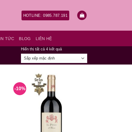
HOTLINE: 0985.787.191
IN TỨC
BLOG
LIÊN HỆ
Hiển thị tất cả 4 kết quả
-10%