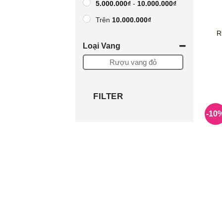
5.000.000
₫
-
10.000.000
₫
Trên
10.000.000
₫
R
khoảng giá tùy chọn
Loại Vang
-
Rượu vang đỏ
FILTER
-10