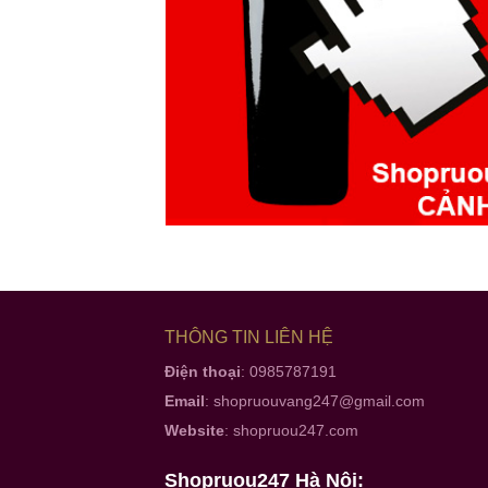
THÔNG TIN LIÊN HỆ
Điện thoại
: 0985787191
Email
:
shopruouvang247@gmail.com
Website
:
shopruou247.com
Shopruou247 Hà Nội: