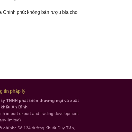
 Chính phủ: không bán rượu bia cho
 tin pháp lý
ty TNHH phát triển thương mại và xuất
 khẩu An Bình
inh import export and trading development
ny limited)
ở chính:
Số 134 đường Khuất Duy Tiến,