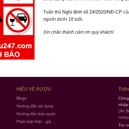
Tuân thủ
Nghị định số 24/2020/NĐ-CP
của
người dưới 18 tuổi.
Xin chân thành cảm ơn quý khách!
HIỂU VỀ RƯỢU
Thông
Blogs
Công 
nhập
Hướng dẫn sử dụng
(An B
Hướng dẫn bảo quản
compa
Phân biệt thật - giả
Trụ s