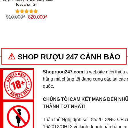
Toscana IGT
Giá
Giá
910.000
₫
820.000
₫
Được xếp
gốc
hiện
hạng
5
5
là:
tại
sao
910.000₫.
là:
820.000₫.
SHOP RƯỢU 247 CẢNH BÁO
Shopruou247.com
là website giới thiệ
hãng mà chúng tôi đang cung cấp tại các 
quốc.
CHÚNG TÔI CAM KẾT MANG ĐẾN NHỮ
THÀNH TỐT NHẤT!
Tuân thủ Nghị định số 185/2013/NĐ-CP củ
16/2012/QH13 về kinh doanh bán hàng q