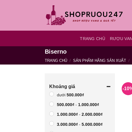
Bỏ
qua
nội
dung
TRANG CHỦ
RƯỢU VA
Biserno
TRANG CHỦ
/
SẢN PHẨM HÃNG SẢN XUẤT
/
Khoảng giá
-10
dưới
500.000
₫
500.000
₫
-
1.000.000
₫
1.000.000
₫
-
2.000.000
₫
3.000.000
₫
-
5.000.000
₫