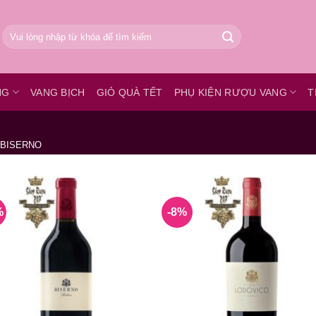
Tìm
kiếm:
NG
VANG BỊCH
GIỎ QUÀ TẾT
PHỤ KIỆN RƯỢU VANG
T
BISERNO
%
-8%