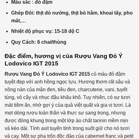
Màu sắc : đỏ đậm
Ghép Đôi: thịt đỏ nướng, thịt bò hầm, khoai tây, pho
mát,…
Nhiệt độ phục vụ: 15-18 độ C
Quy Cách: 6 chai/thùng
Đặc điểm, hương vị của
Rượu Vang Đỏ Ý
Lodovico
IGT
2015
Rượu Vang Đỏ Ý
Lodovico
IGT
2015
có màu đỏ đậm
tuyệt đẹp với anh hồng ngọc lựu. Hương thơm rất sâu và
nồng nàn của mận đen, tiêu đen, charcuterie, vani, tuyết
tùng, vỏ cây và nhục đậu khấu khô. Tuy nhiên, có sự tươi
mát tiềm ẩn, nhờ gợi ý của quả việt quất và gia vị tươi. Là
mọt dòng rượu toàn thân và thực sự sang trọng, nhưng
được đóng khung trong một lớp áo chất tannin mềm mịn
và kéo dài. Tính axit tuyến tính trong suốt giữ cho nó tươi
và cay. Một sự pha trộn độc đáo của cabernet franc và petit