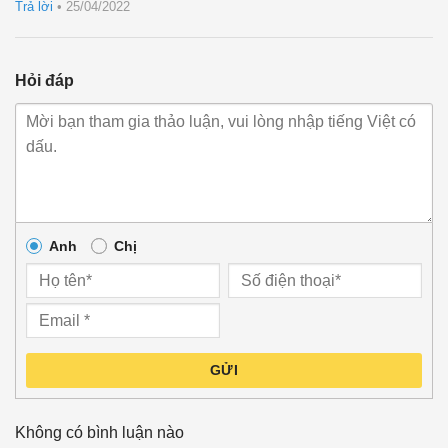
Trả lời
•
25/04/2022
5 sao
Hỏi đáp
Anh
Chị
GỬI
Không có bình luận nào