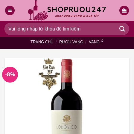
Bỏ
qua
nội
dung
Tìm
kiếm:
TRANG CHỦ
/
RƯỢU VANG
/
VANG Ý
-8%