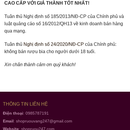
CAO CẤP VỚI GIÁ THÀNH TỐT NHẤT!
Tuân thủ Nghị định số 185/2013/NĐ-CP của Chính phủ và
luật quảng cáo số 16/2012/QH13 về kinh doanh bán hàng
qua mạng.
Tuân thủ
Nghị định số 24/2020/NĐ-CP
của Chính phủ:
không bán rượu bia cho người dưới 18 tuổi.
Xin chân thành cảm ơn quý khách!
THÔNG TIN LIÊN HỆ
Điện thoại
: 0985787191
Email
:
shopruouvang247@gmail.com
Website
:
shopruou247.com