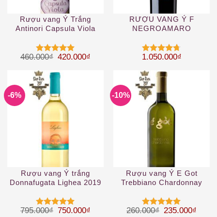
Rượu vang Ý Trắng
RƯỢU VANG Ý F
Antinori Capsula Viola
NEGROAMARO
Toscana IGT
Giá gốc là: 460.000₫.
Giá hiện tại là: 420.000₫.
460.000
₫
420.000
₫
1.050.000
₫
Được xếp
Được xếp
hạng
5
5
hạng
4.67
sao
5 sao
-6%
-10%
Rượu vang Ý trắng
Rượu vang Ý E Got
Donnafugata Lighea 2019
Trebbiano Chardonnay
2019
Giá gốc là: 795.000₫.
Giá hiện tại là: 750.000₫.
Giá gốc là: 26
Giá hi
795.000
₫
750.000
₫
260.000
₫
235.000
₫
Được xếp
Được xếp