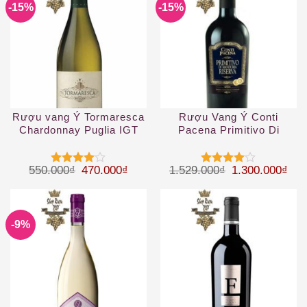
-15%
-15%
Rượu vang Ý Tormaresca
Rượu Vang Ý Conti
Chardonnay Puglia IGT
Pacena Primitivo Di
Manduria Riserva
Giá gốc là: 550.000₫.
Giá hiện tại là: 470.000₫.
Giá gốc là: 1.
Giá 
550.000
₫
470.000
₫
1.529.000
₫
1.300.000
₫
Được
Được
xếp hạng
xếp hạng
4
5 sao
4
5 sao
-9%