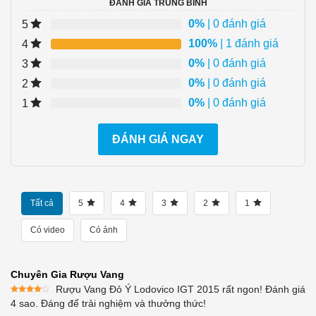
ĐÁNH GIÁ TRUNG BÌNH
0%
| 0 đánh giá
5
100%
| 1 đánh giá
4
0%
| 0 đánh giá
3
0%
| 0 đánh giá
2
0%
| 0 đánh giá
1
ĐÁNH GIÁ NGAY
Tất cả
5
4
3
2
1
Có video
Có ảnh
Chuyên Gia Rượu Vang
Rượu Vang Đỏ Ý Lodovico IGT 2015 rất ngon! Đánh giá
Được
4 sao. Đáng để trải nghiệm và thưởng thức!
xếp
hạng
4