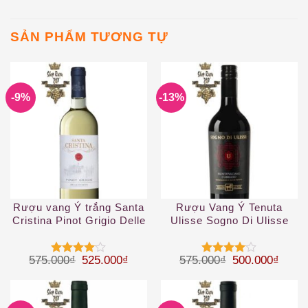
SẢN PHẨM TƯƠNG TỰ
-9%
-13%
Rượu vang Ý trắng Santa
Rượu Vang Ý Tenuta
Cristina Pinot Grigio Delle
Ulisse Sogno Di Ulisse
Venezie IGT
Montepulciano DAbruzzo
Giá gốc là: 575.000₫.
Giá hiện tại là: 525.000₫.
Giá gốc là: 57
Giá hi
575.000
₫
525.000
₫
575.000
₫
500.000
₫
Được
Được
xếp hạng
xếp hạng
4
5 sao
4
5 sao