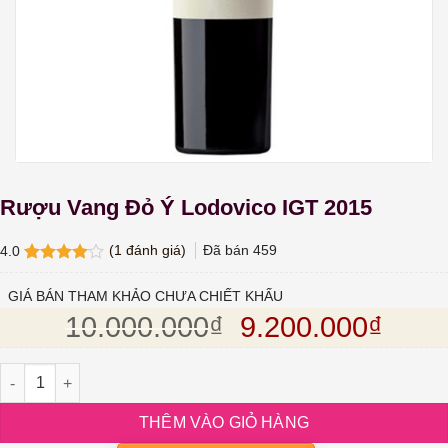
Rượu Vang Đỏ Ý Lodovico IGT 2015
(
1
đánh giá)
Đã bán
459
4.0
4.0
1
trên
5 dựa
GIÁ BÁN THAM KHẢO CHƯA CHIẾT KHẤU
trên
đánh
Giá gốc là: 10.0
Giá h
10.000.000
₫
9.200.000
₫
giá
Rượu Vang Đỏ Ý Lodovico IGT 2015 số lượng
THÊM VÀO GIỎ HÀNG