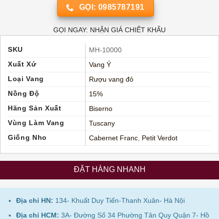
GỌI: 0985787191
GỌI NGAY: NHẬN GIÁ CHIẾT KHẤU
SKU
MH-10000
Xuất Xứ
Vang Ý
Loại Vang
Rượu vang đỏ
Nồng Độ
15%
Hãng Sản Xuất
Biserno
Vùng Làm Vang
Tuscany
Giống Nho
Cabernet Franc
,
Petit Verdot
ĐẶT HÀNG NHANH
Địa chỉ HN:
134- Khuất Duy Tiến-Thanh Xuân- Hà Nội
Địa chỉ HCM:
3A- Đường Số 34 Phường Tân Quy Quận 7- Hồ