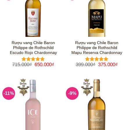
Rượu vang Chile Baron
Rượu vang Chile Baron
Philippe de Rothschild
Philippe de Rothschild
Escudo Rojo Chardonnay
Mapu Reserva Chardonnay
Giá
Giá
Giá
Giá
715.000
₫
650.000
₫
399.000
₫
375.000
₫
Được xếp
Được xếp
gốc
hiện
gốc
hiện
hạng
5
5
hạng
5
5
là:
tại
là:
tại
sao
sao
715.000₫.
là:
399.000₫.
là:
650.000₫.
375.0
-11%
-9%