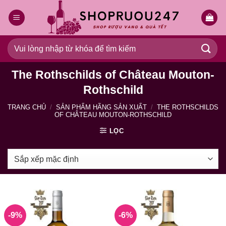
Bỏ
qua
nội
dung
Tìm
kiếm:
The Rothschilds of Château Mouton-
Rothschild
TRANG CHỦ
/
SẢN PHẨM HÃNG SẢN XUẤT
/
THE ROTHSCHILDS
OF CHÂTEAU MOUTON-ROTHSCHILD
LỌC
-9%
-6%