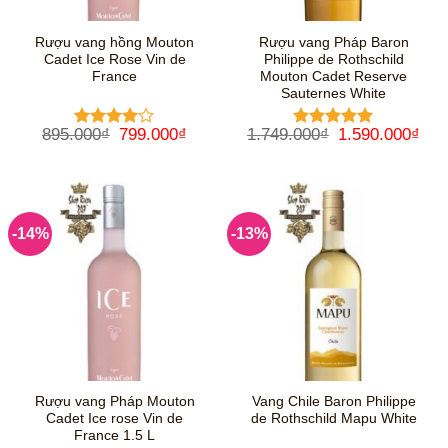
Rượu vang hồng Mouton
Rượu vang Pháp Baron
Cadet Ice Rose Vin de
Philippe de Rothschild
France
Mouton Cadet Reserve
Sauternes White
Giá
Giá
Giá
Giá
895.000
₫
799.000
₫
1.749.000
₫
1.590.000
₫
Được
Được xếp
gốc
hiện
gốc
hiệ
xếp hạng
hạng
5
5
là:
tại
là:
tại
4
5 sao
sao
895.000₫.
là:
1.749.000₫.
là:
799.000₫.
1.5
-14%
-13%
Rượu vang Pháp Mouton
Vang Chile Baron Philippe
Cadet Ice rose Vin de
de Rothschild Mapu White
France 1.5 L