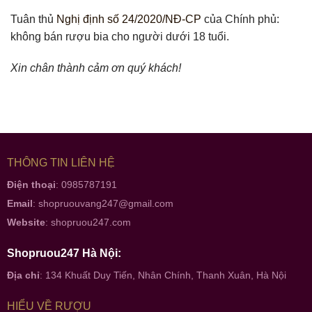
Tuân thủ
Nghị định số 24/2020/NĐ-CP
của Chính phủ:
không bán rượu bia cho người dưới 18 tuổi.
Xin chân thành cảm ơn quý khách!
THÔNG TIN LIÊN HỆ
Điện thoại
: 0985787191
Email
:
shopruouvang247@gmail.com
Website
:
shopruou247.com
Shopruou247 Hà Nội:
Địa chỉ
: 134 Khuất Duy Tiến, Nhân Chính, Thanh Xuân, Hà Nội
HIỂU VỀ RƯỢU