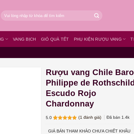
Tìm
kiếm:
NG
VANG BỊCH
GIỎ QUÀ TẾT
PHỤ KIỆN RƯỢU VANG
T
Rượu vang Chile Bar
Philippe de Rothschil
Escudo Rojo
Chardonnay
(
1
đánh giá)
Đã bán
1.4k
5.0
5.0
1
trên 5
dựa trên
GIÁ BÁN THAM KHẢO CHƯA CHIẾT KHẤU