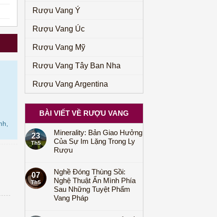
Rượu Vang Ý
Rượu Vang Úc
Rượu Vang Mỹ
Rượu Vang Tây Ban Nha
Rượu Vang Argentina
BÀI VIẾT VỀ RƯỢU VANG
nh,
Minerality: Bản Giao Hưởng
23
Của Sự Im Lặng Trong Ly
Th5
Rượu
Nghề Đóng Thùng Sồi:
07
Nghệ Thuật Ẩn Mình Phía
Th5
Sau Những Tuyệt Phẩm
Vang Pháp