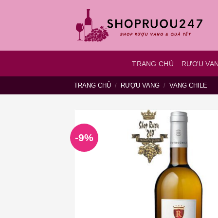
Bỏ
qua
nội
dung
TRANG CHỦ
RƯỢU VA
TRANG CHỦ
/
RƯỢU VANG
/
VANG CHILE
-9%