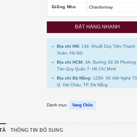
Giống Nho
Chardonnay
ĐẶT HÀNG NHANH
Địa chỉ HN:
134- Khuất Duy Tiến-Thanh
Xuân- Hà Nội
Địa chỉ HCM:
3A- Đường Số 34 Phường
Tân Quy Quận 7- Hồ Chí Minh
Địa chỉ Đà Nẵng:
1230- Xô Viết Nghệ Tĩ
Q. Hải Châu, TP. Đà Nẵng
Danh mục:
Vang Chile
TẢ
THÔNG TIN BỔ SUNG