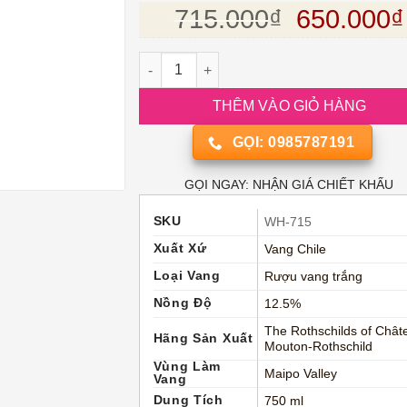
đánh giá
Giá gốc l
715.000
₫
650.000
₫
Rượu vang Chile Baron Philippe de Roths
THÊM VÀO GIỎ HÀNG
GỌI: 0985787191
GỌI NGAY: NHẬN GIÁ CHIẾT KHẤU
SKU
WH-715
Xuất Xứ
Vang Chile
Loại Vang
Rượu vang trắng
Nồng Độ
12.5%
The Rothschilds of Chât
Hãng Sản Xuất
Mouton-Rothschild
Vùng Làm
Maipo Valley
Vang
Dung Tích
750 ml