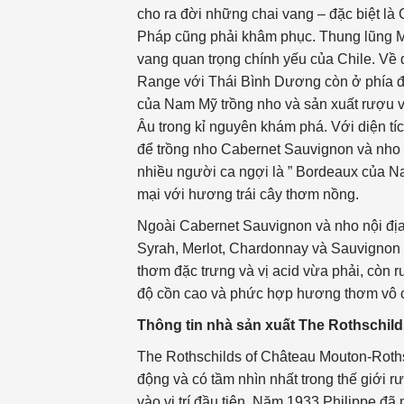
cho ra đời những chai vang – đặc biệt l
Pháp cũng phải khâm phục. Thung lũng M
vang quan trọng chính yếu của Chile. Về 
Range với Thái Bình Dương còn ở phía đô
của Nam Mỹ trồng nho và sản xuất rượu v
Âu trong kỉ nguyên khám phá. Với diện t
để trồng nho Cabernet Sauvignon và nho 
nhiều người ca ngợi là ” Bordeaux của N
mại với hương trái cây thơm nồng.
Ngoài Cabernet Sauvignon và nho nội địa
Syrah, Merlot, Chardonnay và Sauvignon 
thơm đặc trưng và vị acid vừa phải, còn 
độ cồn cao và phức hợp hương thơm vô c
Thông tin nhà sản xuất The Rothschil
The Rothschilds of Château Mouton-Roths
động và có tầm nhìn nhất trong thế giới r
vào vị trí đầu tiên. Năm 1933 Philippe đ