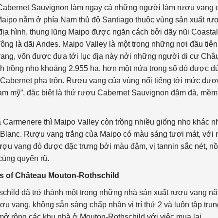
à Cabernet Sauvignon làm ngay cả những người làm rượu vang 
aipo nằm ở phía Nam thủ đô Santiago thuộc vùng sản xuất rư
địa hình, thung lũng Maipo được ngăn cách bởi dãy nũi Coastal
ng là dãi Andes. Maipo Valley là một trong những nơi đầu tiên
ang, vốn được đưa tới lục địa này nởi những người di cư Châ
ích trồng nho khoảng 2.955 ha, hơn một nửa trong số đó được d
Cabernet pha trộn. Rượu vang của vùng nổi tiếng tới mức đượ
am mỹ”, đặc biệt là thứ rượu Cabernet Sauvignon đậm đà, mềm
 Carmenere thì Maipo Valley còn trồng nhiều giống nho khác n
Blanc. Rượu vang trắng của Maipo có màu sáng tươi mát, với 
rượu vang đỏ được đặc trưng bởi màu đậm, vị tannin sắc nét, n
ùng quyến rũ.
ds of Château Mouton-Rothschild
child đã trở thành một trong những nhà sản xuất rượu vang n
ượu vang, không sẵn sàng chấp nhận vị trí thứ 2 và luôn tập trun
ã mở rộng các khu nhà ở Mouton-Rothschild với việc mua lại