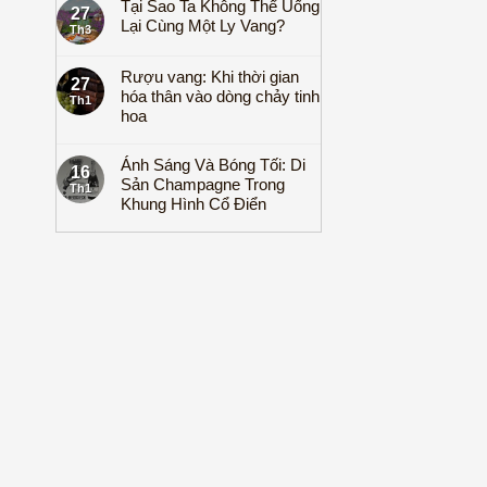
Tại Sao Ta Không Thể Uống
27
Lại Cùng Một Ly Vang?
Th3
Rượu vang: Khi thời gian
27
hóa thân vào dòng chảy tinh
Th1
hoa
Ánh Sáng Và Bóng Tối: Di
16
Sản Champagne Trong
Th1
Khung Hình Cổ Điển