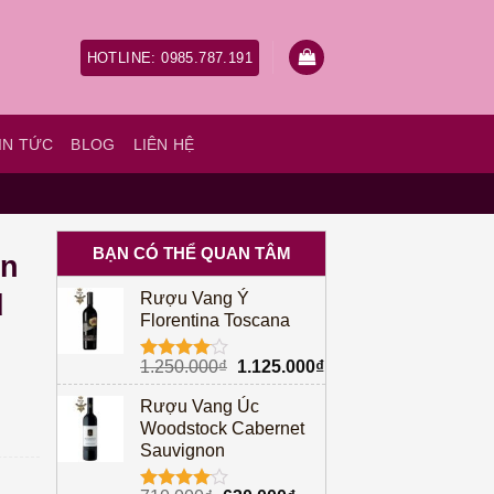
HOTLINE: 0985.787.191
IN TỨC
BLOG
LIÊN HỆ
BẠN CÓ THỂ QUAN TÂM
on
d
Rượu Vang Ý
Florentina Toscana
Giá
Giá
1.250.000
₫
1.125.000
₫
Được
gốc
hiện
xếp hạng
Rượu Vang Úc
4.00
5
là:
tại
sao
Woodstock Cabernet
1.250.000₫.
là:
Sauvignon
1.125.000₫.