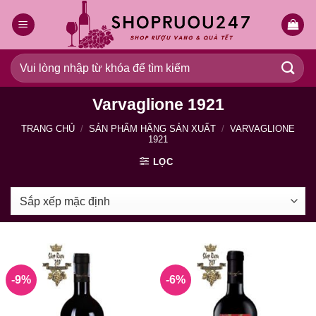
Bỏ
qua
nội
dung
Tìm
kiếm:
Varvaglione 1921
TRANG CHỦ
/
SẢN PHẨM HÃNG SẢN XUẤT
/
VARVAGLIONE
1921
LỌC
-9%
-6%