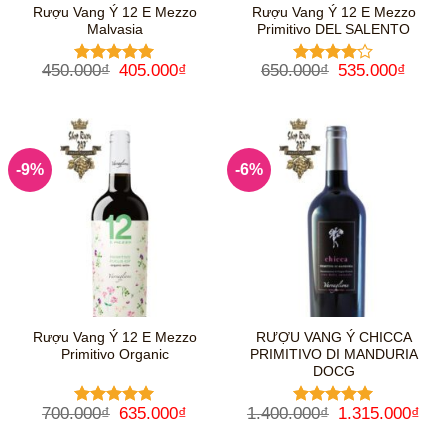
Rượu Vang Ý 12 E Mezzo
Rượu Vang Ý 12 E Mezzo
Malvasia
Primitivo DEL SALENTO
Giá
Giá
Giá
Giá
450.000
₫
405.000
₫
650.000
₫
535.000
₫
Được xếp
Được
gốc
hiện
gốc
hiện
hạng
5
5
xếp hạng
là:
tại
là:
tại
sao
4
5 sao
450.000₫.
là:
650.000₫.
là:
405.000₫.
535.0
-9%
-6%
Rượu Vang Ý 12 E Mezzo
RƯỢU VANG Ý CHICCA
Primitivo Organic
PRIMITIVO DI MANDURIA
DOCG
Giá
Giá
Giá
Giá
700.000
₫
635.000
₫
1.400.000
₫
1.315.000
₫
Được xếp
Được xếp
gốc
hiện
gốc
hiệ
hạng
5
5
hạng
5
5
là:
tại
là:
tại