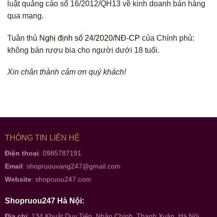
luật quảng cáo số 16/2012/QH13 về kinh doanh bán hàng
qua mạng.
Tuân thủ
Nghị định số 24/2020/NĐ-CP
của Chính phủ:
không bán rượu bia cho người dưới 18 tuổi.
Xin chân thành cảm ơn quý khách!
THÔNG TIN LIÊN HỆ
Điện thoại
: 0985787191
Email
:
shopruouvang247@gmail.com
Website
:
shopruou247.com
Shopruou247 Hà Nội:
Địa chỉ
: 134 Khuất Duy Tiến, Nhân Chính, Thanh Xuân, Hà Nội