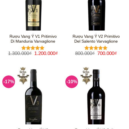
Rượu Vang Ý V1 Pritimivo
Rượu Vang Ý V2 Primitivo
Di Manduria Varvaglione
Del Salento Varvaglione
Giá
Giá
Giá
Giá
1.300.000
₫
1.200.000
₫
800.000
₫
700.000
₫
Được xếp
Được xếp
gốc
hiện
gốc
hiện
hạng
5
5
hạng
5
5
là:
tại
là:
tại
sao
sao
1.300.000₫.
là:
800.000₫.
là:
1.200.000₫.
700.0
-17%
-10%