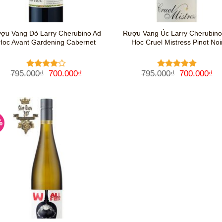
ợu Vang Đỏ Larry Cherubino Ad
Rượu Vang Úc Larry Cherubino
Hoc Avant Gardening Cabernet
Hoc Cruel Mistress Pinot Noi
Giá
Giá
Giá
Gi
795.000
₫
700.000
₫
795.000
₫
700.000
₫
Được
Được xếp
gốc
hiện
gốc
hi
xếp hạng
hạng
5
5
là:
tại
là:
tại
4
5 sao
sao
795.000₫.
là:
795.000₫.
là:
700.000₫.
70
%