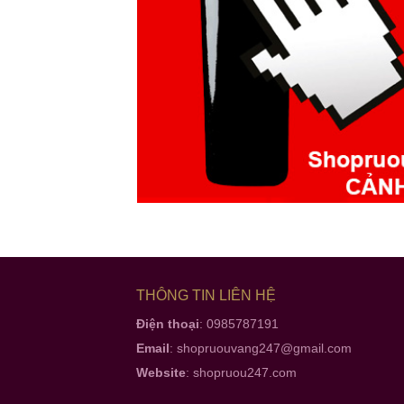
THÔNG TIN LIÊN HỆ
Điện thoại
: 0985787191
Email
:
shopruouvang247@gmail.com
Website
:
shopruou247.com