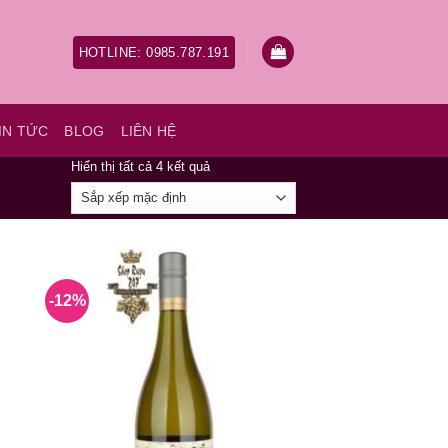
HOTLINE: 0985.787.191
IN TỨC
BLOG
LIÊN HỆ
Hiển thị tất cả 4 kết quả
-12%