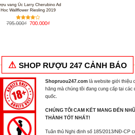
ợu vang Úc Larry Cherubino Ad
Hoc Wallflower Riesling 2019
Giá
Giá
795.000
₫
700.000
₫
Được
gốc
hiện
xếp hạng
là:
tại
4
5 sao
795.000₫.
là:
700.000₫.
SHOP RƯỢU 247 CẢNH BÁO
Shopruou247.com
là website giới thiệ
hãng mà chúng tôi đang cung cấp tại các 
quốc.
CHÚNG TÔI CAM KẾT MANG ĐẾN NHỮ
THÀNH TỐT NHẤT!
Tuân thủ Nghị định số 185/2013/NĐ-CP củ