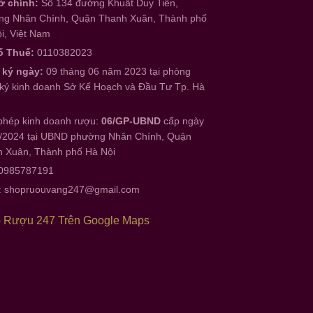
ở chính:
Số 134 đường Khuất Duy Tiến,
g Nhân Chính, Quận Thanh Xuân, Thành phố
i, Việt Nam
ố Thuế:
0110382023
 ký ngày:
09 tháng 06 năm 2023 tại phòng
ký kinh doanh Sở Kế Hoạch và Đầu Tư Tp. Hà
phép kinh doanh rượu:
06/GP-UBND
cấp ngày
/2024 tại UBND phường Nhân Chính, Quận
 Xuân, Thành phố Hà Nội
 0985787191
:
shopruouvang247@gmail.com
 Rượu 247 Trên Google Maps