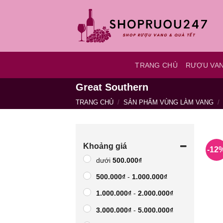
Bỏ
qua
nội
dung
TRANG CHỦ
RƯỢU VA
Great Southern
TRANG CHỦ
/
SẢN PHẨM VÙNG LÀM VANG
/
Khoảng giá
-12
dưới
500.000
₫
500.000
₫
-
1.000.000
₫
1.000.000
₫
-
2.000.000
₫
3.000.000
₫
-
5.000.000
₫