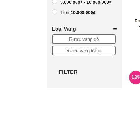
5.000.000
₫
-
10.000.000
₫
Trên
10.000.000
₫
Rư
khoảng giá tùy chọn
Loại Vang
-
Rượu vang đỏ
Rượu vang trắng
FILTER
-12