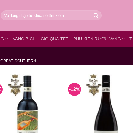
Tìm
kiếm:
NG
VANG BỊCH
GIỎ QUÀ TẾT
PHỤ KIỆN RƯỢU VANG
T
GREAT SOUTHERN
%
-12%