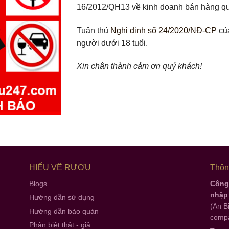
16/2012/QH13 về kinh doanh bán hàng q
Tuân thủ
Nghị định số 24/2020/NĐ-CP
của
người dưới 18 tuổi.
Xin chân thành cảm ơn quý khách!
HIỂU VỀ RƯỢU
Thông
Blogs
Công 
nhập
Hướng dẫn sử dụng
(An B
Hướng dẫn bảo quản
compa
Phân biệt thật - giả