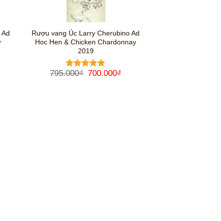
 Ad
Rượu vang Úc Larry Cherubino Ad
r
Hoc Hen & Chicken Chardonnay
2019
á
Giá
Giá
795.000
₫
700.000
₫
Được xếp
ện
gốc
hiện
hạng
5
5
là:
tại
sao
795.000₫.
là:
0.000₫.
700.000₫.