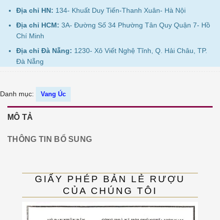
Địa chỉ HN:
134- Khuất Duy Tiến-Thanh Xuân- Hà Nội
Địa chỉ HCM:
3A- Đường Số 34 Phường Tân Quy Quận 7- Hồ
Chí Minh
Địa chỉ Đà Nẵng:
1230- Xô Viết Nghệ Tĩnh, Q. Hải Châu, TP.
Đà Nẵng
Danh mục:
Vang Úc
MÔ TẢ
THÔNG TIN BỔ SUNG
GIẤY PHÉP BẢN LẺ RƯỢU
CỦA CHÚNG TÔI