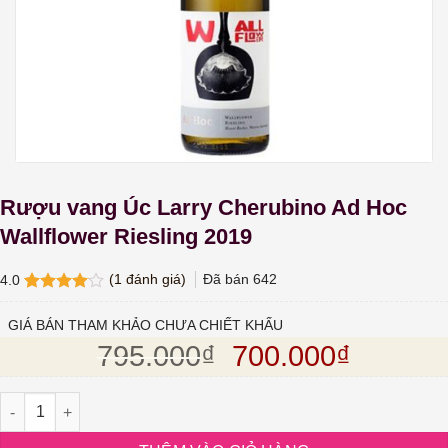
Rượu vang Úc Larry Cherubino Ad Hoc
Wallflower Riesling 2019
(
1
đánh giá)
Đã bán
642
4.0
4.0
1
trên
5 dựa
GIÁ BÁN THAM KHẢO CHƯA CHIẾT KHẤU
trên
đánh
Giá gốc là: 795.
Giá hiện
795.000
₫
700.000
₫
giá
Rượu vang Úc Larry Cherubino Ad Hoc Wallflower Riesling 2019 