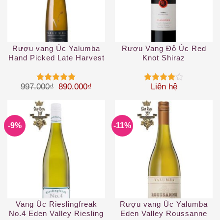
Rượu vang Úc Yalumba
Rượu Vang Đỏ Úc Red
Hand Picked Late Harvest
Knot Shiraz
Wrattonbully 37.5cL
Giá gốc là: 997.000₫.
Giá hiện tại là: 890.000₫.
997.000
₫
890.000
₫
Liên hệ
Được xếp
Được
hạng
5
5
xếp hạng
sao
4
5 sao
-9%
-11%
Vang Úc Rieslingfreak
Rượu vang Úc Yalumba
No.4 Eden Valley Riesling
Eden Valley Roussanne