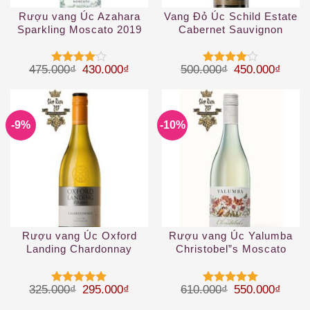
Rượu vang Úc Azahara
Vang Đỏ Úc Schild Estate
Sparkling Moscato 2019
Cabernet Sauvignon
Giá gốc là: 475.000₫.
Giá hiện tại là: 430.000₫.
Giá gốc là: 50
Giá hi
475.000
₫
430.000
₫
500.000
₫
450.000
₫
Được
Được
xếp hạng
xếp hạng
4
5 sao
4
5 sao
-9%
-10%
Rượu vang Úc Oxford
Rượu vang Úc Yalumba
Landing Chardonnay
Christobel”s Moscato
Giá gốc là: 325.000₫.
Giá hiện tại là: 295.000₫.
Giá gốc là: 61
Giá hi
325.000
₫
295.000
₫
610.000
₫
550.000
₫
Được xếp
Được xếp
hạng
5
5
hạng
5
5