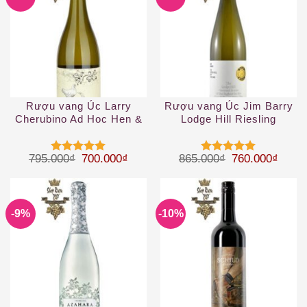
Rượu vang Úc Larry
Rượu vang Úc Jim Barry
Cherubino Ad Hoc Hen &
Lodge Hill Riesling
Chicken Chardonnay 2019
Giá gốc là: 795.000₫.
Giá hiện tại là: 700.000₫.
Giá gốc là: 86
Giá hi
795.000
₫
700.000
₫
865.000
₫
760.000
₫
Được xếp
Được xếp
hạng
5
5
hạng
5
5
sao
sao
-9%
-10%