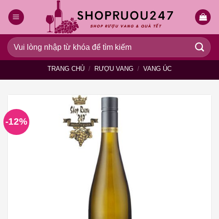
Bỏ
qua
nội
dung
Tìm
kiếm:
TRANG CHỦ
/
RƯỢU VANG
/
VANG ÚC
-12%