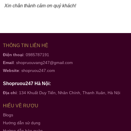
Xin chân thành cảm ơn quý khách!
THÔNG TIN LIÊN HỆ
Điện thoại
: 0985787191
Email
:
shopruouvang247@gmail.com
Website
:
shopruou247.com
Shopruou247 Hà Nội:
Địa chỉ
: 134 Khuất Duy Tiến, Nhân Chính, Thanh Xuân, Hà Nội
HIỂU VỀ RƯỢU
Blogs
Hướng dẫn sử dụng
Hướng dẫn bảo quản