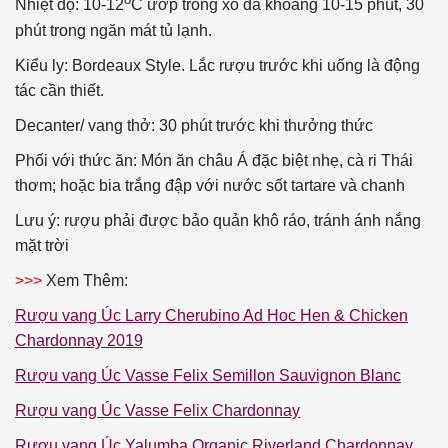
Nhiệt độ: 10-12
C ướp trong xô đá khoảng 10-15 phút, 30
phút trong ngăn mát tủ lạnh.
Kiểu ly: Bordeaux Style. Lắc rượu trước khi uống là động
tác cần thiết.
Decanter/ vang thở: 30 phút trước khi thưởng thức
Phối với thức ăn: Món ăn châu Á đặc biệt nhẹ, cà ri Thái
thơm; hoặc bia trắng đập với nước sốt tartare và chanh
Lưu ý: rượu phải được bảo quản khô ráo, tránh ánh nắng
mặt trời
>>>
Xem Thêm:
Rượu vang Úc Larry Cherubino Ad Hoc Hen & Chicken
Chardonnay 2019
Rượu vang Úc Vasse Felix Semillon Sauvignon Blanc
Rượu vang Úc Vasse Felix Chardonnay
Rượu vang Úc Yalumba Organic Riverland Chardonnay