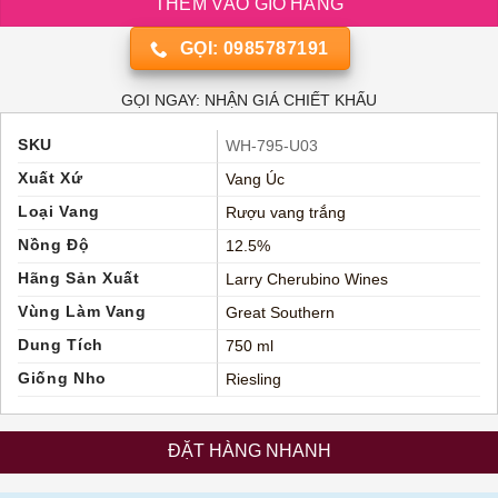
THÊM VÀO GIỎ HÀNG
GỌI: 0985787191
GỌI NGAY: NHẬN GIÁ CHIẾT KHẤU
SKU
WH-795-U03
Xuất Xứ
Vang Úc
Loại Vang
Rượu vang trắng
Nồng Độ
12.5%
Hãng Sản Xuất
Larry Cherubino Wines
Vùng Làm Vang
Great Southern
Dung Tích
750 ml
Giống Nho
Riesling
ĐẶT HÀNG NHANH