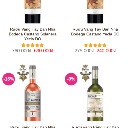
Rượu Vang Tây Ban Nha
Rượu Vang Tây Ban Nha
Bodega Castano Solanera
Bodega Castano Yecla DO
Yecla DO
Giá
Giá
Giá
Giá
760.000
₫
690.000
₫
275.000
₫
240.000
₫
Được xếp
Được xếp
gốc
hiện
gốc
hiện
hạng
5
5
hạng
5
5
là:
tại
là:
tại
sao
sao
760.000₫.
là:
275.000₫.
là:
690.000₫.
240.0
-16%
-9%
Rượu vang Tây Ban Nha
Rượu vang trắng Tây Ban