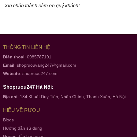
Xin chân thành cảm ơn quý khách!
THÔNG TIN LIÊN HỆ
Điện thoại
: 0985787191
Email
:
shopruouvang247@gmail.com
Website
:
shopruou247.com
Shopruou247 Hà Nội:
Địa chỉ
: 134 Khuất Duy Tiến, Nhân Chính, Thanh Xuân, Hà Nội
HIỂU VỀ RƯỢU
Blogs
Hướng dẫn sử dụng
Hướng dẫn bảo quản