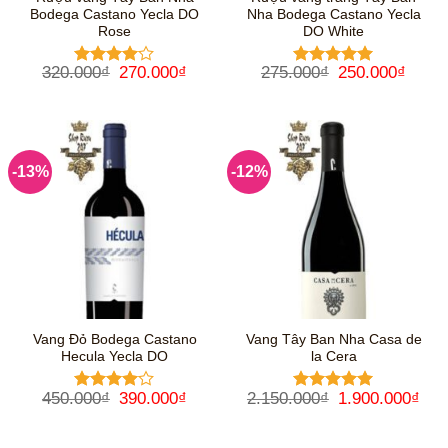
Bodega Castano Yecla DO
Nha Bodega Castano Yecla
Rose
DO White
Giá
Giá
Giá
Giá
320.000
₫
270.000
₫
275.000
₫
250.000
₫
Được
Được xếp
gốc
hiện
gốc
hiện
xếp hạng
hạng
5
5
là:
tại
là:
tại
4
5 sao
sao
320.000₫.
là:
275.000₫.
là:
270.000₫.
250.0
-13%
-12%
Vang Đỏ Bodega Castano
Vang Tây Ban Nha Casa de
Hecula Yecla DO
la Cera
Giá
Giá
Giá
Giá
450.000
₫
390.000
₫
2.150.000
₫
1.900.000
₫
Được
Được xếp
gốc
hiện
gốc
hiệ
xếp hạng
hạng
5
5
là:
tại
là:
tại
4
5 sao
sao