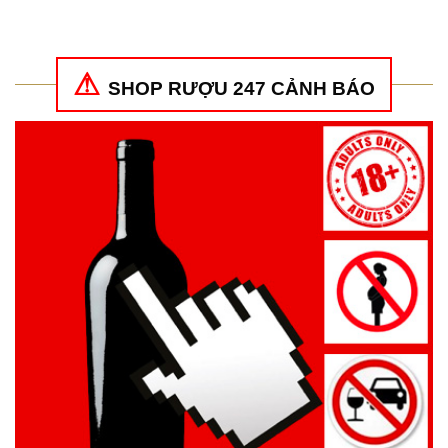
450.000₫.
là:
2.150.000₫.
là:
390.000₫.
1.9
SHOP RƯỢU 247 CẢNH BÁO