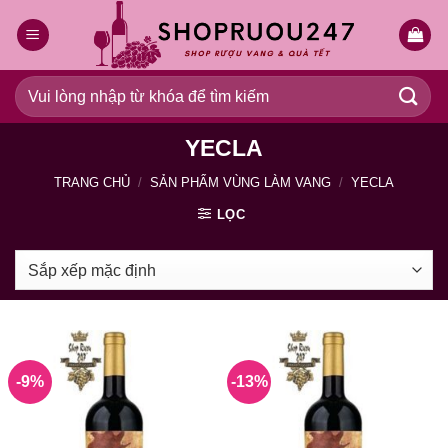
Bỏ
qua
nội
dung
Tìm
kiếm:
YECLA
TRANG CHỦ
/
SẢN PHẨM VÙNG LÀM VANG
/
YECLA
LỌC
-9%
-13%