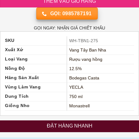
THÊM VÀO GIỎ HÀNG
GỌI: 0985787191
GỌI NGAY: NHẬN GIÁ CHIẾT KHẤU
SKU
WH-TBN1-275
Xuất Xứ
Vang Tây Ban Nha
Loại Vang
Rượu vang hồng
Nồng Độ
12.5%
Hãng Sản Xuất
Bodegas Casta
Vùng Làm Vang
YECLA
Dung Tích
750 ml
Giống Nho
Monastrell
ĐẶT HÀNG NHANH