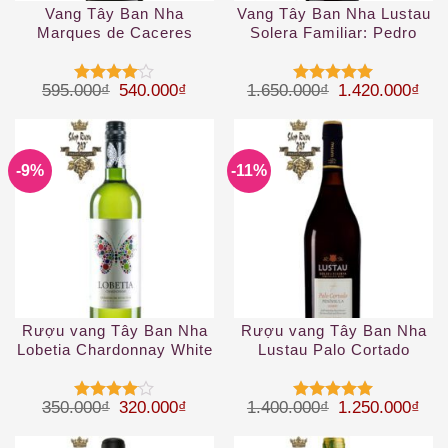
Vang Tây Ban Nha
Vang Tây Ban Nha Lustau
Marques de Caceres
Solera Familiar: Pedro
Crianza Rioja DOC
Ximenez San Emilio 2019
Giá gốc là: 595.000₫.
Giá hiện tại là: 540.000₫.
Giá gốc là: 1.
Giá 
595.000
₫
540.000
₫
1.650.000
₫
1.420.000
₫
Được
Được xếp
xếp hạng
hạng
5
5
4
5 sao
sao
-9%
-11%
Rượu vang Tây Ban Nha
Rượu vang Tây Ban Nha
Lobetia Chardonnay White
Lustau Palo Cortado
2019
Peninsula 2019
Giá gốc là: 350.000₫.
Giá hiện tại là: 320.000₫.
Giá gốc là: 1.
Giá 
350.000
₫
320.000
₫
1.400.000
₫
1.250.000
₫
Được
Được xếp
xếp hạng
hạng
5
5
4
5 sao
sao