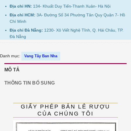
Địa chỉ HN:
134- Khuất Duy Tiến-Thanh Xuân- Hà Nội
Địa chỉ HCM:
3A- Đường Số 34 Phường Tân Quy Quận 7- Hồ
Chí Minh
Địa chỉ Đà Nẵng:
1230- Xô Viết Nghệ Tĩnh, Q. Hải Châu, TP.
Đà Nẵng
Danh mục:
Vang Tây Ban Nha
MÔ TẢ
THÔNG TIN BỔ SUNG
GIẤY PHÉP BẢN LẺ RƯỢU
CỦA CHÚNG TÔI