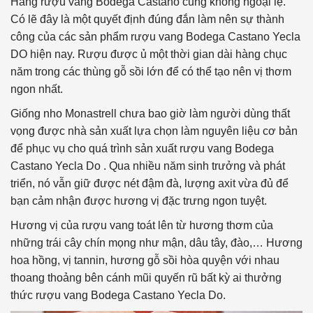
Hãng rượu vang Bodega Castano cũng không ngoại lệ.
Có lẽ đây là một quyết định đúng đắn làm nên sự thành
công của các sản phẩm rượu vang Bodega Castano Yecla
DO hiện nay. Rượu được ủ một thời gian dài hàng chục
năm trong các thùng gỗ sồi lớn để có thể tạo nên vị thơm
ngon nhất.
Giống nho Monastrell chưa bao giờ làm người dùng thất
vọng được nhà sản xuất lựa chọn làm nguyên liệu cơ bản
để phục vụ cho quá trình sản xuất rượu vang Bodega
Castano Yecla Do . Qua nhiều năm sinh trưởng và phát
triển, nó vẫn giữ được nét đậm đà, lượng axit vừa đủ để
bạn cảm nhận được hương vị đặc trưng ngon tuyệt.
Hương vị của rượu vang toát lên từ hương thơm của
những trái cây chín mọng như mận, dâu tây, đào,… Hương
hoa hồng, vị tannin, hương gỗ sồi hòa quyện với nhau
thoang thoảng bên cánh mũi quyến rũ bất kỳ ai thưởng
thức rượu vang Bodega Castano Yecla Do.