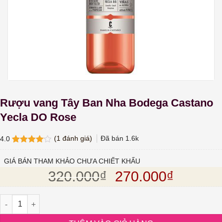
Rượu vang Tây Ban Nha Bodega Castano
Yecla DO Rose
(
1
đánh giá)
Đã bán
1.6k
4.0
4.0
1
trên
5 dựa
GIÁ BÁN THAM KHẢO CHƯA CHIẾT KHẤU
trên
đánh
Giá gốc là: 320.
Giá hiện
320.000
₫
270.000
₫
giá
Rượu vang Tây Ban Nha Bodega Castano Yecla DO Rose số lượ