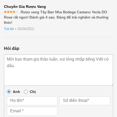
Chuyên Gia Rượu Vang
Rượu vang Tây Ban Nha Bodega Castano Yecla DO
Được
Rose rất ngon! Đánh giá 4 sao. Đáng để trải nghiệm và thưởng
xếp
thức!
hạng
4
5 sao
Trả lời
•
25/04/2022
Hỏi đáp
Anh
Chị