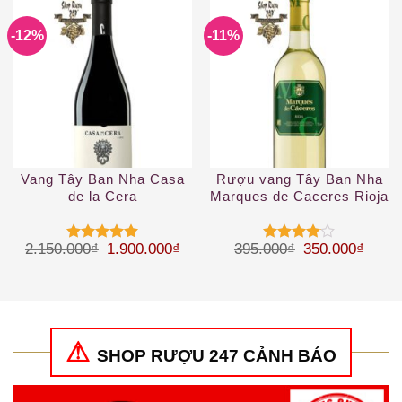
-12%
-11%
Vang Tây Ban Nha Casa
Rượu vang Tây Ban Nha
de la Cera
Marques de Caceres Rioja
DOC Bianco White
Giá gốc là: 2.150.000₫.
Giá hiện tại là: 1.900.000₫.
Giá gốc là: 39
Giá hi
2.150.000
₫
1.900.000
₫
395.000
₫
350.000
₫
Được xếp
Được
hạng
5
5
xếp hạng
sao
4
5 sao
SHOP RƯỢU 247 CẢNH BÁO