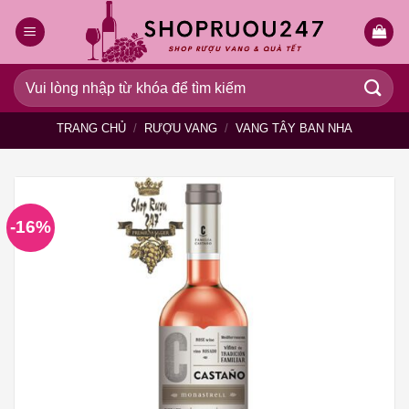
Bỏ
qua
nội
dung
Tìm
kiếm:
TRANG CHỦ
/
RƯỢU VANG
/
VANG TÂY BAN NHA
-16%