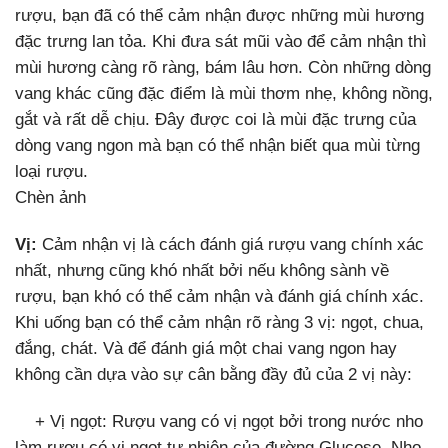
rượu, bạn đã có thể cảm nhận được những mùi hương
đặc trưng lan tỏa. Khi đưa sát mũi vào để cảm nhận thì
mùi hương càng rõ ràng, bám lâu hơn.
Còn những dòng
vang khác cũng đặc điểm là mùi thơm nhẹ, không nồng,
gắt và rất dễ chịu. Đây được coi là mùi đặc trưng của
dòng vang ngon mà bạn có thể nhận biết qua mùi từng
loại rượu.
Chèn ảnh
Vị:
Cảm nhận vị là cách đánh giá rượu vang chính xác
nhất, nhưng cũng khó nhất bởi nếu không sành về
rượu, bạn khó có thể cảm nhận và đánh giá chính xác.
Khi uống bạn có thể cảm nhận rõ ràng 3 vị: ngọt, chua,
đắng, chát. Và để đánh giá một chai vang ngon hay
không cần dựa vào sự cân bằng đầy đủ của 2 vị này:
+ Vị ngọt: Rượu vang có vị ngọt bởi trong nước nho
làm rượu có vị ngọt tự nhiên của đường Glucose. Nho