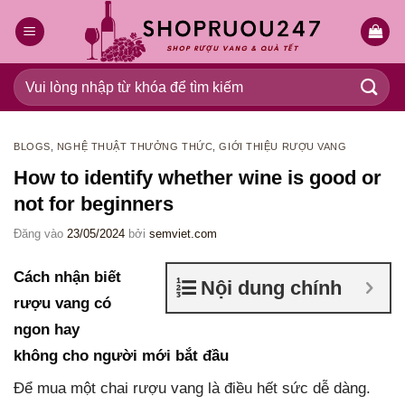
Bỏ
qua
nội
dung
Tìm
kiếm:
BLOGS
,
NGHỆ THUẬT THƯỞNG THỨC
,
GIỚI THIỆU RƯỢU VANG
How to identify whether wine is good or
not for beginners
Đăng vào
23/05/2024
bởi
semviet.com
Cách nhận biết
Nội dung chính
rượu vang có
ngon hay
không cho người mới bắt đầu
Để mua một chai rượu vang là điều hết sức dễ dàng.