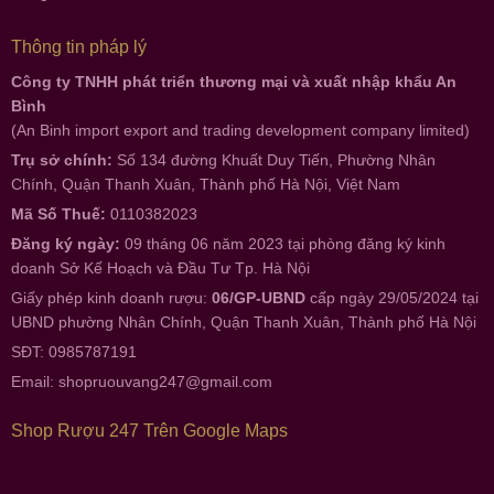
Thông tin pháp lý
Công ty TNHH phát triển thương mại và xuất nhập khẩu An
Bình
(An Binh import export and trading development company limited)
Trụ sở chính:
Số 134 đường Khuất Duy Tiến, Phường Nhân
Chính, Quận Thanh Xuân, Thành phố Hà Nội, Việt Nam
Mã Số Thuế:
0110382023
Đăng ký ngày:
09 tháng 06 năm 2023 tại phòng đăng ký kinh
doanh Sở Kế Hoạch và Đầu Tư Tp. Hà Nội
Giấy phép kinh doanh rượu:
06/GP-UBND
cấp ngày 29/05/2024 tại
UBND phường Nhân Chính, Quận Thanh Xuân, Thành phố Hà Nội
SĐT: 0985787191
Email:
shopruouvang247@gmail.com
Shop Rượu 247 Trên Google Maps