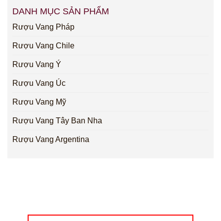
DANH MỤC SẢN PHẨM
Rượu Vang Pháp
Rượu Vang Chile
Rượu Vang Ý
Rượu Vang Úc
Rượu Vang Mỹ
Rượu Vang Tây Ban Nha
Rượu Vang Argentina