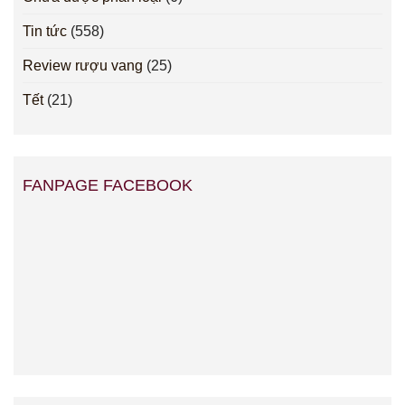
Tin tức
(558)
Review rượu vang
(25)
Tết
(21)
FANPAGE FACEBOOK