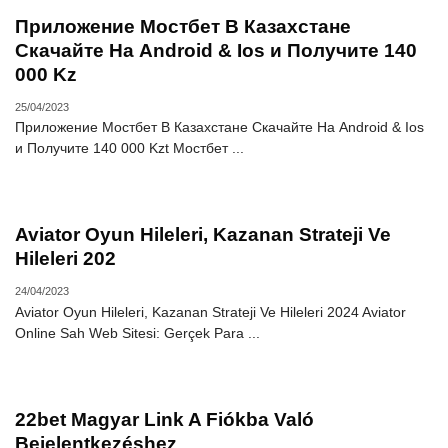
Приложение Мостбет В Казахстане
Скачайте На Android & Ios и Получите 140
000 Kz
25/04/2023
Приложение Мостбет В Казахстане Скачайте На Android & Ios
и Получите 140 000 Kzt Мостбет ...
Aviator Oyun Hileleri, Kazanan Strateji Ve
Hileleri 202
24/04/2023
Aviator Oyun Hileleri, Kazanan Strateji Ve Hileleri 2024 Aviator
Online Sah Web Sitesi: Gerçek Para ...
22bet Magyar Link A Fiókba Való
Bejelentkezéshez