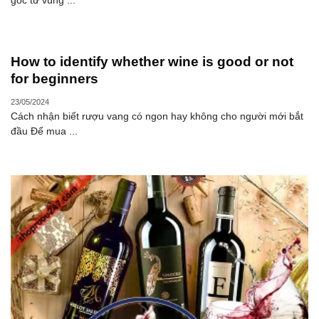
gốc từ vùng ...
How to identify whether wine is good or not
for beginners
23/05/2024
Cách nhận biết rượu vang có ngon hay không cho người mới bắt
đầu Để mua ...