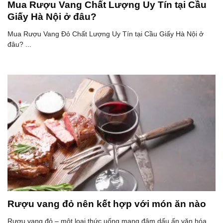
Mua Rượu Vang Chất Lượng Uy Tín tại Cầu
Giấy Hà Nội ở đâu?
Mua Rượu Vang Đỏ Chất Lượng Uy Tín tại Cầu Giấy Hà Nội ở
đâu? ...
Rượu vang đỏ nên kết hợp với món ăn nào
Rượu vang đỏ – một loại thức uống mang đậm dấu ấn văn hóa