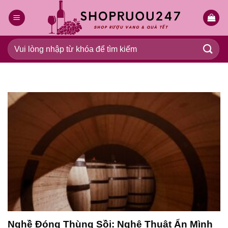
Bỏ
qua
nội
dung
Tìm
kiếm:
Nghề Đóng Thùng Sồi: Nghệ Thuật Ẩn Mình