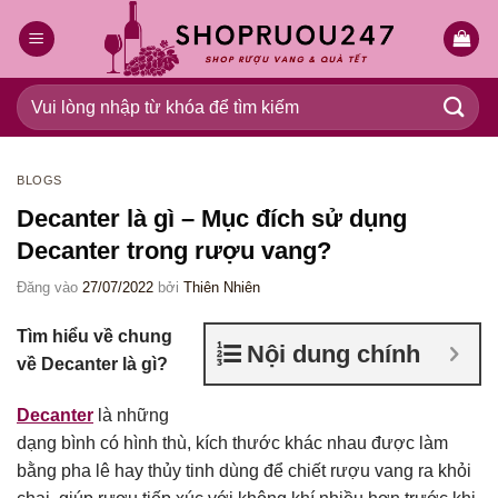
Bỏ
qua
nội
dung
Tìm
kiếm:
BLOGS
Decanter là gì – Mục đích sử dụng
Decanter trong rượu vang?
Đăng vào
27/07/2022
bởi
Thiên Nhiên
Tìm hiểu về chung
Nội dung chính
về Decanter là gì?
Decanter
là những
dạng bình có hình thù, kích thước khác nhau được làm
bằng pha lê hay thủy tinh dùng để chiết rượu vang ra khỏi