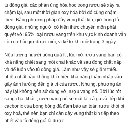
tủ đông giá, các phản ứng hóa học trong rượu sẽ xảy ra
chậm lại, sau một thời gian oxy hóa bởi đó cũng chậm
theo. Bằng phương pháp đậy vung thật kín, giữ trong tủ
đông giá, những người có kiến thức chuyên môn phát
quyết với 95% loại rượu vang trên khu vực kinh doanh vẫn
còn cơ hội giữ được mùi, vị kể từ khi mở trong 3 ngày.
Nếu lượng người uống quá ít , lúc mở rượu vang bạn có
khả năng chiết sang một chai khác về sau đóng chặt nắp
và để luôn vào tủ đông giá. Làm như vậy sẽ giảm thiểu
nhiều nhất bầu không khí nhiều khả năng thâm nhập vào
gây ảnh hưởng đến giá trị của rượu. Nhưng, phương án
này lại không nên sử dụng với rượu vang nổ. Bởi lúc rót
sang chai khác , rượu vang nổ sẽ mất tất cả ga và lớp khí
cacbonic của bong bóng đã đảm bảo an toàn rượu khỏi bị
oxy hoá, thế nên bạn chỉ cần đậy vung thật kín tiếp theo
nhét vào tủ đông giá là được.