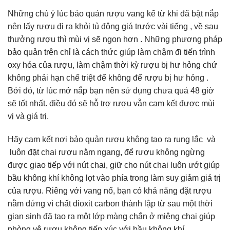
Những chú ý lúc bảo quản rượu vang kể từ khi đã bật nắp
nên lấy rượu đi ra khỏi tủ đông giá trước vài tiếng , về sau
thưởng rượu thì mùi vị sẽ ngon hơn . Những phương pháp
bảo quản trên chỉ là cách thức giúp làm chậm đi tiến trình
oxy hóa của rượu, làm chậm thời kỳ rượu bị hư hỏng chứ
không phải hạn chế triệt để không để rượu bị hư hỏng .
Bởi đó, từ lúc mở nắp bạn nên sử dụng chưa quá 48 giờ
sẽ tốt nhất. điều đó sẽ hỗ trợ rượu vẫn cam kết được mùi
vị và giá trị.
Hãy cam kết nơi bảo quản rượu không tạo ra rung lắc và
luôn đặt chai rượu nằm ngang, để rượu không ngừng
được giao tiếp với nút chai, giữ cho nút chai luôn ướt giúp
bầu không khí không lọt vào phía trong làm suy giảm giá trị
của rượu. Riêng với vang nổ, bạn có khả năng đặt rượu
nằm đứng vì chất dioxit carbon thành lập từ sau một thời
gian sinh đã tạo ra một lớp màng chắn ở miệng chai giúp
phòng vệ rượu không tiếp xúc với bầu không khí.