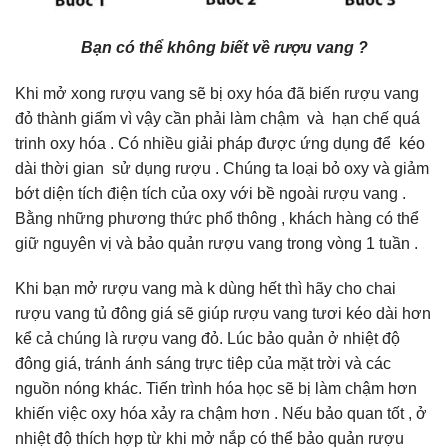
Bạn có thể không biết về rượu vang ?
Khi mở xong rượu vang sẽ bị oxy hóa đã biến rượu vang
đỏ thành giấm vì vậy cần phải làm chậm và hạn chế quá
trinh oxy hóa . Có nhiều giải pháp được ứng dụng để kéo
dài thời gian sử dụng rượu . Chúng ta loại bỏ oxy và giảm
bớt diện tích điện tích của oxy với bề ngoài rượu vang .
Bằng những phương thức phổ thông , khách hàng có thể
giữ nguyên vị và bảo quản rượu vang trong vòng 1 tuần .
Khi bạn mở rượu vang mà k dùng hết thì hãy cho chai
rượu vang tủ đông giá sẽ giúp rượu vang tươi kéo dài hơn
kể cả chúng là rượu vang đỏ. Lúc bảo quản ở nhiệt độ
đông giá, tránh ánh sáng trực tiêp của mặt trời và các
nguồn nóng khác. Tiến trình hóa học sẽ bị làm chậm hơn
khiến việc oxy hóa xảy ra chậm hơn . Nếu bảo quan tốt , ở
nhiệt độ thích hợp từ khi mở nắp có thể bảo quản rượu