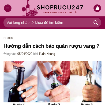
Bỏ
qua
nội
dung
Tìm
kiếm:
BLOGS
Hướng dẫn cách bảo quản rượu vang ?
Đăng vào
05/04/2022
bởi
Tuấn Hoàng