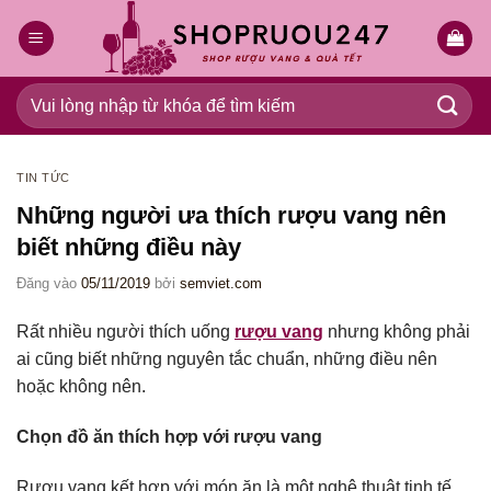
Bỏ
qua
nội
dung
Tìm
kiếm:
TIN TỨC
Những người ưa thích rượu vang nên
biết những điều này
Đăng vào
05/11/2019
bởi
semviet.com
Rất nhiều người thích uống
rượu vang
nhưng không phải
ai cũng biết những nguyên tắc chuẩn, những điều nên
hoặc không nên.
Chọn đồ ăn thích hợp với rượu vang
Rượu vang kết hợp với món ăn là một nghệ thuật tinh tế,