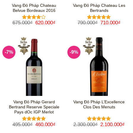
Vang Đỏ Pháp Chateau
Vang Đỏ Pháp Chateau Les
Belvue Bordeaux 2016
Bertrands
Giá
Giá
Giá
Giá
675.000
₫
620.000
₫
790.000
₫
710.000
₫
Được
Được xếp
gốc
hiện
gốc
hiện
xếp hạng
hạng
5
5
là:
tại
là:
tại
4
5 sao
sao
675.000₫.
là:
790.000₫.
là:
620.000₫.
710.0
-7%
-9%
Vang Đỏ Pháp Gerard
Vang Đỏ Pháp L’Excellence
Bertrand Reserve Speciale
Clos Des Menuts
Pays dOc IGP Merlot
Giá
Giá
Giá
Giá
495.000
₫
460.000
₫
2.300.000
₫
2.100.000
₫
Được xếp
Được xếp
gốc
hiện
gốc
hiệ
hạng
5
5
hạng
5
5