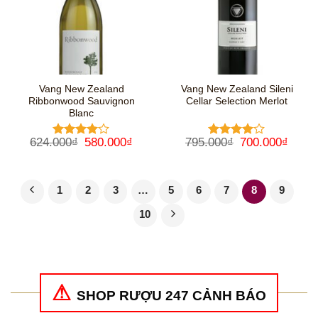
Vang New Zealand
Vang New Zealand Sileni
Ribbonwood Sauvignon
Cellar Selection Merlot
Blanc
Giá
Giá
Giá
Giá
624.000
₫
580.000
₫
795.000
₫
700.000
₫
Được
Được
gốc
hiện
gốc
hiện
xếp hạng
xếp hạng
là:
tại
là:
tại
4
5 sao
4
5 sao
624.000₫.
là:
795.000₫.
là:
580.000₫.
700.0
1
2
3
…
5
6
7
8
9
10
SHOP RƯỢU 247 CẢNH BÁO