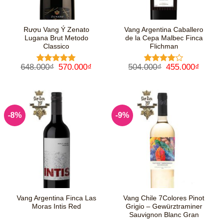
Rượu Vang Ý Zenato
Vang Argentina Caballero
Lugana Brut Metodo
de la Cepa Malbec Finca
Classico
Flichman
Giá
Giá
Giá
Giá
648.000
₫
570.000
₫
504.000
₫
455.000
₫
Được xếp
Được
gốc
hiện
gốc
hiện
hạng
5
5
xếp hạng
là:
tại
là:
tại
sao
4
5 sao
648.000₫.
là:
504.000₫.
là:
570.000₫.
455.0
-8%
-9%
Vang Argentina Finca Las
Vang Chile 7Colores Pinot
Moras Intis Red
Grigio – Gewürztraminer
Sauvignon Blanc Gran