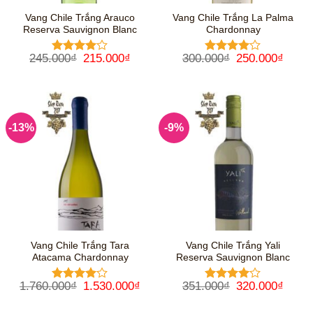
Vang Chile Trắng Arauco
Vang Chile Trắng La Palma
Reserva Sauvignon Blanc
Chardonnay
Giá
Giá
Giá
Giá
245.000
₫
215.000
₫
300.000
₫
250.000
₫
Được
Được
gốc
hiện
gốc
hiện
xếp hạng
xếp hạng
là:
tại
là:
tại
4
5 sao
4
5 sao
245.000₫.
là:
300.000₫.
là:
215.000₫.
250.0
-13%
-9%
Vang Chile Trắng Tara
Vang Chile Trắng Yali
Atacama Chardonnay
Reserva Sauvignon Blanc
Giá
Giá
Giá
Giá
1.760.000
₫
1.530.000
₫
351.000
₫
320.000
₫
Được
Được
gốc
hiện
gốc
hiện
xếp hạng
xếp hạng
là:
tại
là:
tại
4
5 sao
4
5 sao