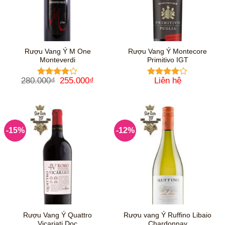
Rượu Vang Ý M One
Rượu Vang Ý Montecore
Monteverdi
Primitivo IGT
Giá
Giá
280.000
₫
255.000
₫
Liên hệ
Được
Được
gốc
hiện
xếp hạng
xếp hạng
là:
tại
4
5 sao
4
5 sao
280.000₫.
là:
255.000₫.
-15%
-12%
Rượu Vang Ý Quattro
Rượu vang Ý Ruffino Libaio
Vicariati Doc
Chardonnay