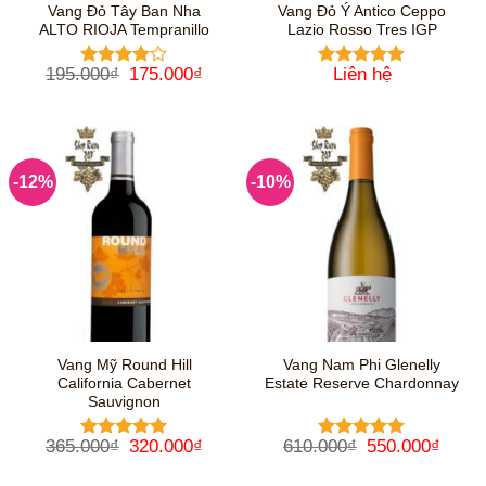
Vang Đỏ Tây Ban Nha
Vang Đỏ Ý Antico Ceppo
ALTO RIOJA Tempranillo
Lazio Rosso Tres IGP
Giá
Giá
195.000
₫
175.000
₫
Liên hệ
Được
Được xếp
gốc
hiện
xếp hạng
hạng
5
5
là:
tại
4
5 sao
sao
195.000₫.
là:
175.000₫.
-12%
-10%
Vang Mỹ Round Hill
Vang Nam Phi Glenelly
California Cabernet
Estate Reserve Chardonnay
Sauvignon
Giá
Giá
Giá
Giá
365.000
₫
320.000
₫
610.000
₫
550.000
₫
Được xếp
Được xếp
gốc
hiện
gốc
hiện
hạng
5
5
hạng
5
5
là:
tại
là:
tại
sao
sao