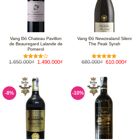
Vang Đỏ Chateau Pavillon
Vang Đỏ Newzealand Sileni
de Beauregard Lalande de
The Peak Syrah
Pomerol
Giá
Giá
Giá
Giá
1.650.000
₫
1.490.000
₫
680.000
₫
610.000
₫
Được
Được xếp
gốc
hiện
gốc
hiện
xếp hạng
hạng
5
5
là:
tại
là:
tại
4
5 sao
sao
1.650.000₫.
là:
680.000₫.
là:
1.490.000₫.
610.0
-8%
-10%