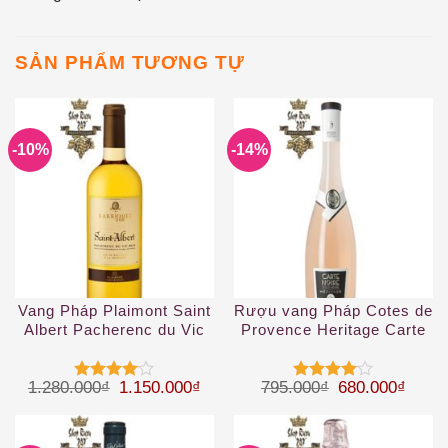
SẢN PHẨM TƯƠNG TỰ
-10%
-14%
Vang Pháp Plaimont Saint
Rượu vang Pháp Cotes de
Albert Pacherenc du Vic
Provence Heritage Carte
Bilh 50 cL White
Noire 2019
Giá gốc là: 1.280.000₫.
Giá hiện tại là: 1.150.000₫.
Giá gốc là: 79
Giá hi
1.280.000
₫
1.150.000
₫
795.000
₫
680.000
₫
Được
Được
xếp hạng
xếp hạng
4
5 sao
4
5 sao