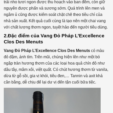
trái nho tươi ngon được thu hoạch vào ban đêm, còn giữ
nguyên được phấn và sương sớm. Quá trình lên men và
ngâm ủ cũng được kiểm soát chặt chẽ theo tiêu chí của
nhà sản xuất. Kết quả cuối cùng là tạo nên một chai vang
với chất lượng thơm ngon, tuyệt hảo đến người tiêu dùng.
2.Đặc điểm của
Vang Đỏ Pháp L’Excellence
Clos Des Menuts
Vang Đỏ Pháp L’Excellence Clos Des Menuts
có màu
đỏ đậm, ánh tím. Trên mũi, chúng hiện lên như một bó
ngập tràn hương thơm của các loại hoa quả chín đỏ như
dâu tây, mâm xôi, việt quất. Có chút hương thơm từ vanila,
dừa từ gỗ sồi, gia vị khói, tiêu đen,… Tannin và axit khá
cân bằng, dễ chịu để lại dư vị đến tận cuối bữa tiệc.