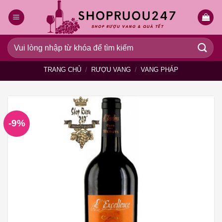
Bỏ
qua
nội
dung
Tìm
kiếm:
TRANG CHỦ
/
RƯỢU VANG
/
VANG PHÁP
-9%