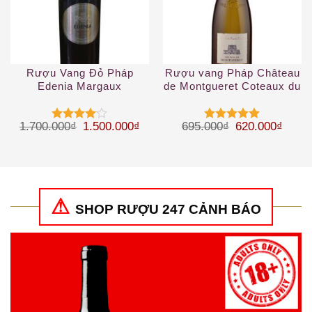
Rượu Vang Đỏ Pháp
Rượu vang Pháp Château
Edenia Margaux
de Montgueret Coteaux du
Layon
Giá gốc là: 1.700.000₫.
Giá hiện tại là: 1.500.000₫.
Giá gốc là: 69
Giá hi
1.700.000
₫
1.500.000
₫
695.000
₫
620.000
₫
Được
Được xếp
xếp hạng
hạng
5
5
4
5 sao
sao
SHOP RƯỢU 247 CẢNH BÁO