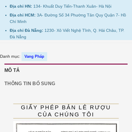
Địa chỉ HN:
134- Khuất Duy Tiến-Thanh Xuân- Hà Nội
Địa chỉ HCM:
3A- Đường Số 34 Phường Tân Quy Quận 7- Hồ
Chí Minh
Địa chỉ Đà Nẵng:
1230- Xô Viết Nghệ Tĩnh, Q. Hải Châu, TP.
Đà Nẵng
Danh mục:
Vang Pháp
MÔ TẢ
THÔNG TIN BỔ SUNG
GIẤY PHÉP BẢN LẺ RƯỢU
CỦA CHÚNG TÔI