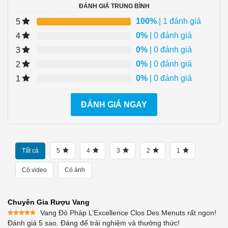
ĐÁNH GIÁ TRUNG BÌNH
100%
| 1 đánh giá
5
0%
| 0 đánh giá
4
0%
| 0 đánh giá
3
0%
| 0 đánh giá
2
0%
| 0 đánh giá
1
ĐÁNH GIÁ NGAY
Tất cả
5
4
3
2
1
Có video
Có ảnh
Chuyên Gia Rượu Vang
Vang Đỏ Pháp L’Excellence Clos Des Menuts rất ngon!
Được xếp
Đánh giá 5 sao. Đáng để trải nghiệm và thưởng thức!
hạng
5
5