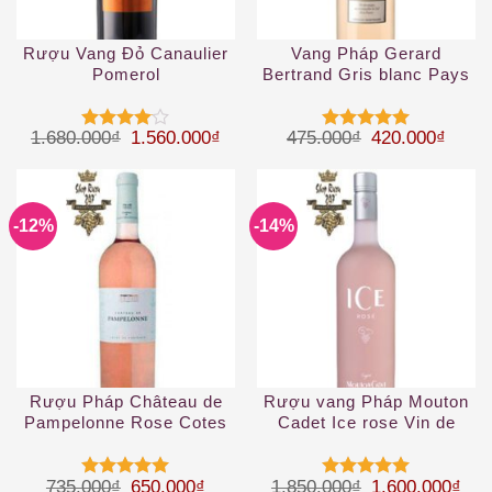
Rượu Vang Đỏ Canaulier
Vang Pháp Gerard
Pomerol
Bertrand Gris blanc Pays
d’Oc IGP Rosé
Giá gốc là: 1.680.000₫.
Giá hiện tại là: 1.560.000₫.
Giá gốc là: 47
Giá hi
1.680.000
₫
1.560.000
₫
475.000
₫
420.000
₫
Được
Được xếp
xếp hạng
hạng
5
5
4
5 sao
sao
-12%
-14%
Rượu Pháp Château de
Rượu vang Pháp Mouton
Pampelonne Rose Cotes
Cadet Ice rose Vin de
de Provence
France 1.5 L
Giá gốc là: 735.000₫.
Giá hiện tại là: 650.000₫.
Giá gốc là: 1.
Giá 
735.000
₫
650.000
₫
1.850.000
₫
1.600.000
₫
Được xếp
Được xếp