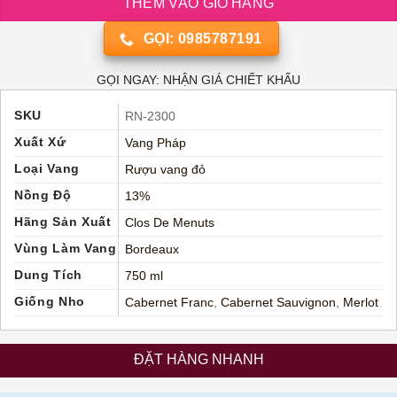
THÊM VÀO GIỎ HÀNG
GỌI: 0985787191
GỌI NGAY: NHẬN GIÁ CHIẾT KHẤU
SKU
RN-2300
Xuất Xứ
Vang Pháp
Loại Vang
Rượu vang đỏ
Nồng Độ
13%
Hãng Sản Xuất
Clos De Menuts
Vùng Làm Vang
Bordeaux
Dung Tích
750 ml
Giống Nho
Cabernet Franc
,
Cabernet Sauvignon
,
Merlot
ĐẶT HÀNG NHANH