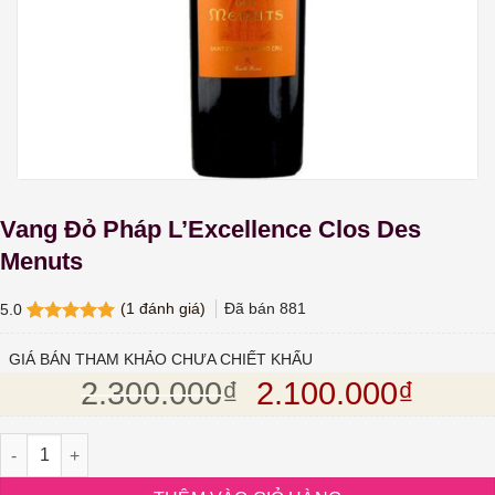
Vang Đỏ Pháp L’Excellence Clos Des
Menuts
(
1
đánh giá)
Đã bán
881
5.0
5.0
1
trên 5
dựa trên
GIÁ BÁN THAM KHẢO CHƯA CHIẾT KHẤU
đánh giá
Giá gốc là: 2.30
Giá hi
2.300.000
₫
2.100.000
₫
Vang Đỏ Pháp L'Excellence Clos Des Menuts số lượng