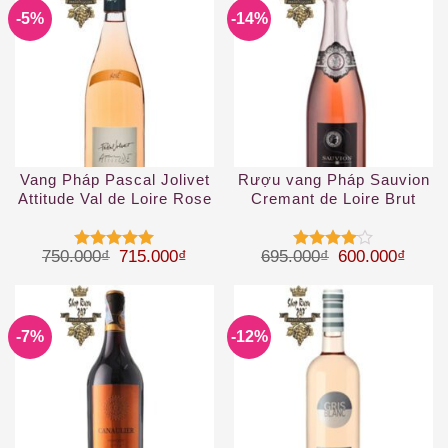
-5%
-14%
Vang Pháp Pascal Jolivet
Rượu vang Pháp Sauvion
Attitude Val de Loire Rose
Cremant de Loire Brut
IGP
rose
Giá gốc là: 750.000₫.
Giá hiện tại là: 715.000₫.
Giá gốc là: 69
Giá hi
750.000
₫
715.000
₫
695.000
₫
600.000
₫
Được xếp
Được
hạng
5
5
xếp hạng
sao
4
5 sao
-7%
-12%