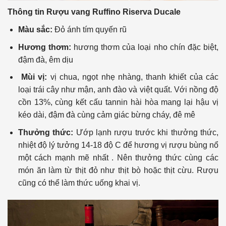
Thông tin Rượu vang Ruffino Riserva Ducale
Màu sắc:
Đỏ ánh tím quyến rũ
Hương thơm:
hương thơm của loại nho chín đặc biệt,
đậm đà, êm dịu
Mùi vị:
vị chua, ngọt nhẹ nhàng, thanh khiết của các
loại trái cây như mận, anh đào và việt quất. Với nồng độ
cồn 13%, cùng kết cấu tannin hài hòa mang lại hậu vị
kéo dài, đậm đà cùng cảm giác bừng cháy, đê mê
Thưởng thức:
Ướp lạnh rượu trước khi thưởng thức,
nhiệt độ lý tưởng 14-18 độ C để hương vị rượu bùng nổ
một cách mạnh mẽ nhất . Nên thưởng thức cùng các
món ăn làm từ thịt đỏ như thịt bò hoặc thịt cừu. Rượu
cũng có thể làm thức uống khai vị.