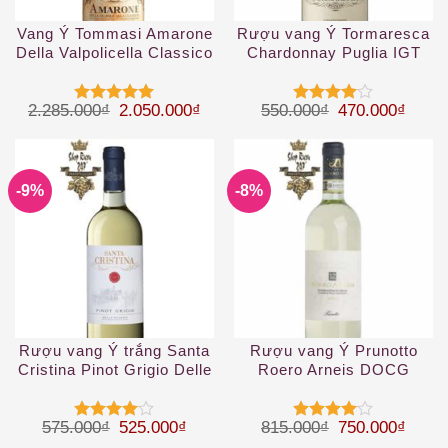
Vang Ý Tommasi Amarone
Rượu vang Ý Tormaresca
Della Valpolicella Classico
Chardonnay Puglia IGT
DOCG
Giá gốc là: 2.285.000₫.
Giá hiện tại là: 2.050.000₫.
Giá gốc là: 55
Giá hi
2.285.000
₫
2.050.000
₫
550.000
₫
470.000
₫
Được xếp
Được
hạng
5
5
xếp hạng
sao
4
5 sao
-9%
-8%
Rượu vang Ý trắng Santa
Rượu vang Ý Prunotto
Cristina Pinot Grigio Delle
Roero Arneis DOCG
Venezie IGT
Giá gốc là: 575.000₫.
Giá hiện tại là: 525.000₫.
Giá gốc là: 81
Giá hi
575.000
₫
525.000
₫
815.000
₫
750.000
₫
Được
Được