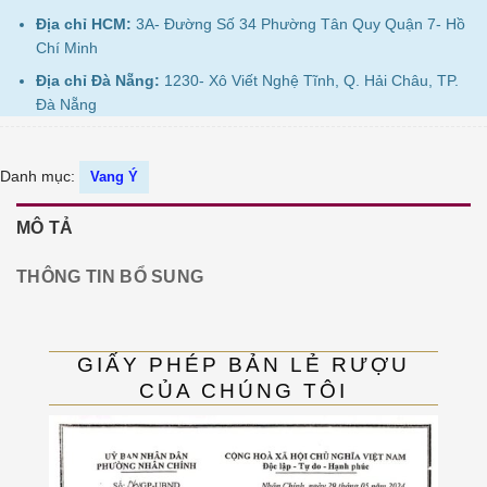
Địa chỉ HCM:
3A- Đường Số 34 Phường Tân Quy Quận 7- Hồ
Chí Minh
Địa chỉ Đà Nẵng:
1230- Xô Viết Nghệ Tĩnh, Q. Hải Châu, TP.
Đà Nẵng
Danh mục:
Vang Ý
MÔ TẢ
THÔNG TIN BỔ SUNG
GIẤY PHÉP BẢN LẺ RƯỢU
CỦA CHÚNG TÔI