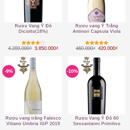
Rượu Vang Ý Đỏ
Rượu vang Ý Trắng
Diciotto(18%)
Antinori Capsula Viola
Toscana IGT
Giá gốc là: 4.200.000₫.
Giá hiện tại là: 3.850.000₫.
Giá gốc là: 46
Giá hi
4.200.000
₫
3.850.000
₫
460.000
₫
420.000
₫
Được
Được xếp
xếp hạng
hạng
5
5
4
5 sao
sao
-9%
-10%
Rượu vang trắng Falesco
Rượu Vang Ý Đỏ 60
Vitiano Umbria IGP 2019
Sessantanni Primitivo
White