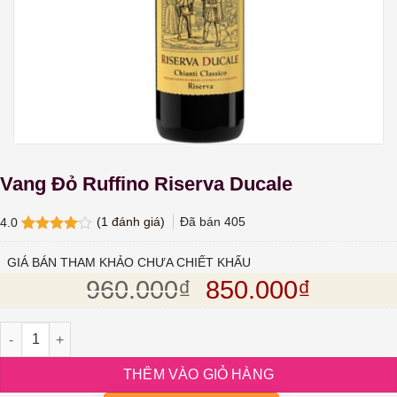
Vang Đỏ Ruffino Riserva Ducale
(
1
đánh giá)
Đã bán
405
4.0
4.0
1
trên
5 dựa
GIÁ BÁN THAM KHẢO CHƯA CHIẾT KHẤU
trên
đánh
Giá gốc là: 960.
Giá hiện
960.000
₫
850.000
₫
giá
Vang Đỏ Ruffino Riserva Ducale số lượng
THÊM VÀO GIỎ HÀNG