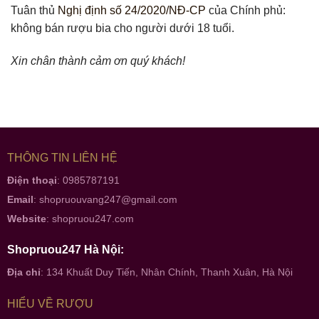
Tuân thủ
Nghị định số 24/2020/NĐ-CP
của Chính phủ:
không bán rượu bia cho người dưới 18 tuổi.
Xin chân thành cảm ơn quý khách!
THÔNG TIN LIÊN HỆ
Điện thoại
: 0985787191
Email
:
shopruouvang247@gmail.com
Website
:
shopruou247.com
Shopruou247 Hà Nội:
Địa chỉ
: 134 Khuất Duy Tiến, Nhân Chính, Thanh Xuân, Hà Nội
HIỂU VỀ RƯỢU