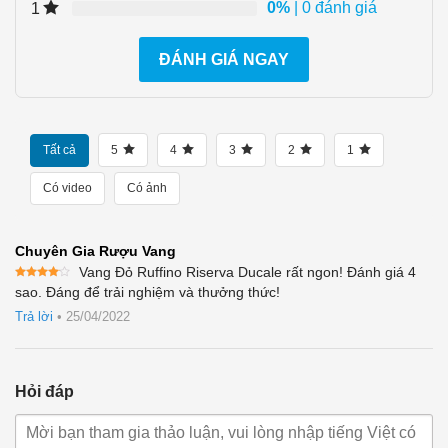
0%
| 0 đánh giá
1
ĐÁNH GIÁ NGAY
Tất cả
5
4
3
2
1
Có video
Có ảnh
Chuyên Gia Rượu Vang
Vang Đỏ Ruffino Riserva Ducale rất ngon! Đánh giá 4
Được
sao. Đáng để trải nghiệm và thưởng thức!
xếp
hạng
4
Trả lời
•
25/04/2022
5 sao
Hỏi đáp