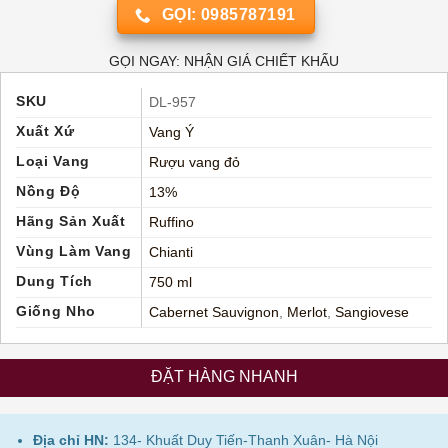
GỌI: 0985787191
GỌI NGAY: NHẬN GIÁ CHIẾT KHẤU
SKU
DL-957
Xuất Xứ
Vang Ý
Loại Vang
Rượu vang đỏ
Nồng Độ
13%
Hãng Sản Xuất
Ruffino
Vùng Làm Vang
Chianti
Dung Tích
750 ml
Giống Nho
Cabernet Sauvignon
,
Merlot
,
Sangiovese
ĐẶT HÀNG NHANH
Địa chỉ HN:
134- Khuất Duy Tiến-Thanh Xuân- Hà Nội