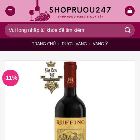
Bỏ
qua
nội
dung
Tìm
kiếm:
TRANG CHỦ
/
RƯỢU VANG
/
VANG Ý
-11%