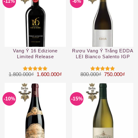
-11%
-6%
Vang Ý 16 Edizione
Rượu Vang Ý Trắng EDDA
Limited Release
LEI Bianco Salento IGP
Giá gốc là: 1.800.000₫.
Giá hiện tại là: 1.600.000₫.
Giá gốc là: 80
Giá hi
1.800.000
₫
1.600.000
₫
800.000
₫
750.000
₫
Được xếp
Được xếp
hạng
5
5
hạng
5
5
sao
sao
-10%
-15%