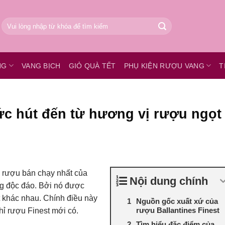
Tìm
kiếm:
NG
VANG BỊCH
GIỎ QUÀ TẾT
PHỤ KIỆN RƯỢU VANG
T
Sức hút đến từ hương vị rượu ngọt
ại rượu bán chạy nhất của
Nội dung chính
ng độc đáo. Bởi nó được
lt khác nhau. Chính điều này
Nguồn gốc xuất xứ của
rượu Ballantines Finest
hỉ rượu Finest mới có.
Tìm hiểu đặc điểm của