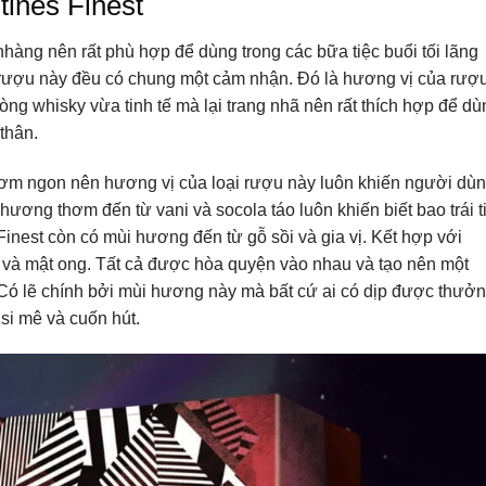
tines Finest
nhàng nên rất phù hợp để dùng trong các bữa tiệc buổi tối lãng
 rượu này đều có chung một cảm nhận. Đó là hương vị của rượ
dòng whisky vừa tinh tế mà lại trang nhã nên rất thích hợp để dù
 thân.
thơm ngon nên hương vị của loại rượu này luôn khiến người dù
hương thơm đến từ vani và socola táo luôn khiến biết bao trái t
Finest còn có mùi hương đến từ gỗ sồi và gia vị. Kết hợp với
h và mật ong. Tất cả được hòa quyện vào nhau và tạo nên một
 Có lẽ chính bởi mùi hương này mà bất cứ ai có dịp được thưở
si mê và cuốn hút.