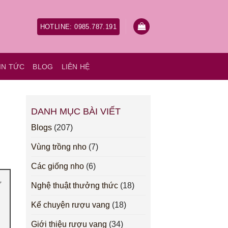
HOTLINE: 0985.787.191
IN TỨC
BLOG
LIÊN HỆ
DANH MỤC BÀI VIẾT
Blogs
(207)
Vùng trồng nho
(7)
Các giống nho
(6)
Nghệ thuật thưởng thức
(18)
Kể chuyện rượu vang
(18)
Giới thiệu rượu vang
(34)