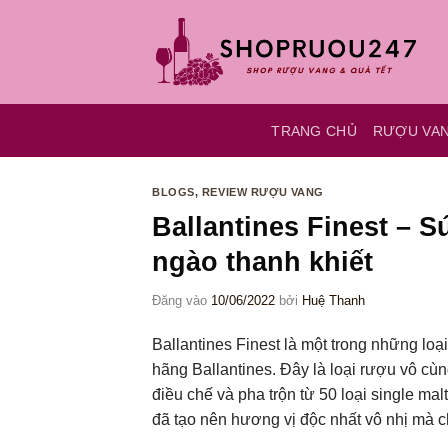
Bỏ
qua
nội
dung
TRANG CHỦ
RƯỢU VA
BLOGS
,
REVIEW RƯỢU VANG
Ballantines Finest – 
ngào thanh khiết
Đăng vào
10/06/2022
bởi
Huệ Thanh
Ballantines Finest là một trong những lo
hãng Ballantines. Đây là loại rượu vô cù
điều chế và pha trộn từ 50 loại single ma
đã tạo nên hương vị độc nhất vô nhị mà c