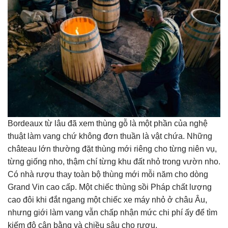
Bordeaux từ lâu đã xem thùng gỗ là một phần của nghệ
thuật làm vang chứ không đơn thuần là vật chứa. Những
château lớn thường đặt thùng mới riêng cho từng niên vụ,
từng giống nho, thậm chí từng khu đất nhỏ trong vườn nho.
Có nhà rượu thay toàn bộ thùng mới mỗi năm cho dòng
Grand Vin cao cấp. Một chiếc thùng sồi Pháp chất lượng
cao đôi khi đắt ngang một chiếc xe máy nhỏ ở châu Âu,
nhưng giới làm vang vẫn chấp nhận mức chi phí ấy để tìm
kiếm độ cân bằng và chiều sâu cho rượu.