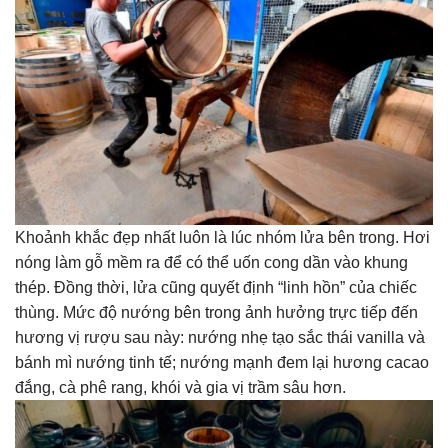
Khoảnh khắc đẹp nhất luôn là lúc nhóm lửa bên trong. Hơi
nóng làm gỗ mềm ra để có thể uốn cong dần vào khung
thép. Đồng thời, lửa cũng quyết định “linh hồn” của chiếc
thùng. Mức độ nướng bên trong ảnh hưởng trực tiếp đến
hương vị rượu sau này: nướng nhẹ tạo sắc thái vanilla và
bánh mì nướng tinh tế; nướng mạnh đem lại hương cacao
đắng, cà phê rang, khói và gia vị trầm sâu hơn.