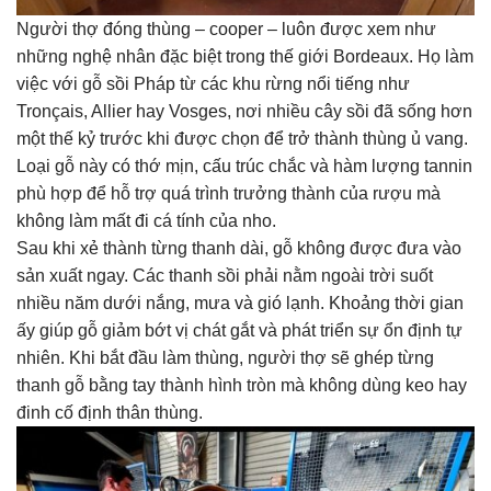
Người thợ đóng thùng – cooper – luôn được xem như
những nghệ nhân đặc biệt trong thế giới Bordeaux. Họ làm
việc với gỗ sồi Pháp từ các khu rừng nổi tiếng như
Tronçais, Allier hay Vosges, nơi nhiều cây sồi đã sống hơn
một thế kỷ trước khi được chọn để trở thành thùng ủ vang.
Loại gỗ này có thớ mịn, cấu trúc chắc và hàm lượng tannin
phù hợp để hỗ trợ quá trình trưởng thành của rượu mà
không làm mất đi cá tính của nho.
Sau khi xẻ thành từng thanh dài, gỗ không được đưa vào
sản xuất ngay. Các thanh sồi phải nằm ngoài trời suốt
nhiều năm dưới nắng, mưa và gió lạnh. Khoảng thời gian
ấy giúp gỗ giảm bớt vị chát gắt và phát triển sự ổn định tự
nhiên. Khi bắt đầu làm thùng, người thợ sẽ ghép từng
thanh gỗ bằng tay thành hình tròn mà không dùng keo hay
đinh cố định thân thùng.