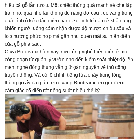
hiểu cả gỗ lẫn rượu. Một chiếc thùng quá mạnh sẽ che lấp
trái nho; quá nhẹ lại không đủ nâng đỡ cấu trúc vang trong
quá trình ủ kéo dài nhiều năm. Sự tinh tế nằm ở khả năng
khiến người uống cảm nhận được độ mượt, chiều sâu và
lớp hương phức hợp mà gần như quên mất sự hiện diện
của gỗ phía sau.
Giữa Bordeaux hôm nay, nơi công nghệ hiện diện ở mọi
công đoạn từ quản lý vườn nho đến kiểm soát nhiệt độ lên
men, nghề đóng thùng vẫn giữ gần nguyên vẻ thủ công
truyền thống. Và có lẽ chính tiếng lửa cháy trong lòng
thùng gỗ ấy đã giúp rượu vang Bordeaux lưu giữ được
cảm giác cổ điển rất riêng suốt nhiều thế kỷ.