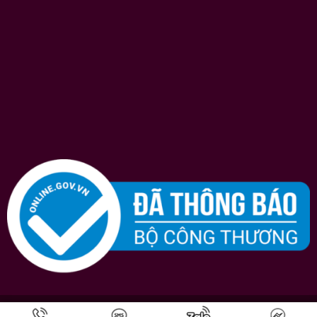
Bản quyền © 2026
Shopruou247.com
chúng tôi luôn nỗ lực hết mình vì sự