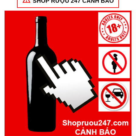
SHOP RƯỢU 247 CẢNH BÁO