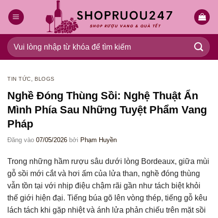
Bỏ
qua
nội
dung
Tìm
kiếm:
TIN TỨC
,
BLOGS
Nghề Đóng Thùng Sồi: Nghệ Thuật Ẩn
Mình Phía Sau Những Tuyệt Phẩm Vang
Pháp
Đăng vào
07/05/2026
bởi
Phạm Huyền
Trong những hầm rượu sâu dưới lòng Bordeaux, giữa mùi
gỗ sồi mới cắt và hơi ấm của lửa than, nghề đóng thùng
vẫn tồn tại với nhịp điệu chậm rãi gần như tách biệt khỏi
thế giới hiện đại. Tiếng búa gõ lên vòng thép, tiếng gỗ kêu
lách tách khi gặp nhiệt và ánh lửa phản chiếu trên mặt sồi