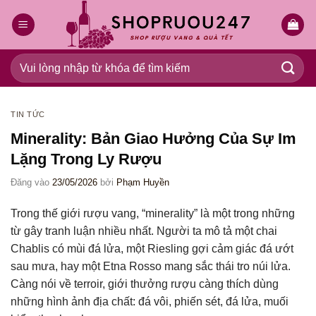
Bỏ
qua
nội
dung
Tìm
kiếm:
TIN TỨC
Minerality: Bản Giao Hưởng Của Sự Im
Lặng Trong Ly Rượu
Đăng vào
23/05/2026
bởi
Phạm Huyền
Trong thế giới rượu vang, “minerality” là một trong những
từ gây tranh luận nhiều nhất. Người ta mô tả một chai
Chablis có mùi đá lửa, một Riesling gợi cảm giác đá ướt
sau mưa, hay một Etna Rosso mang sắc thái tro núi lửa.
Càng nói về terroir, giới thưởng rượu càng thích dùng
những hình ảnh địa chất: đá vôi, phiến sét, đá lửa, muối