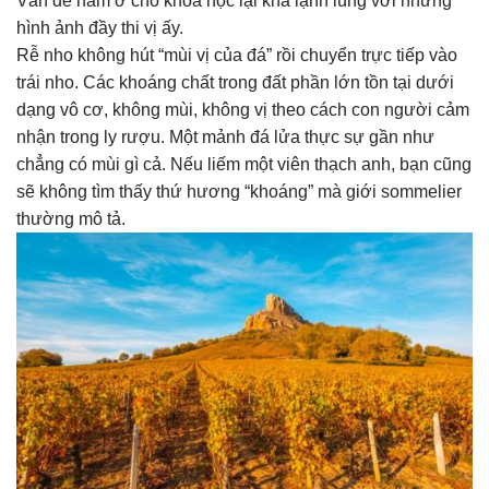
Vấn đề nằm ở chỗ khoa học lại khá lạnh lùng với những
hình ảnh đầy thi vị ấy.
Rễ nho không hút “mùi vị của đá” rồi chuyển trực tiếp vào
trái nho. Các khoáng chất trong đất phần lớn tồn tại dưới
dạng vô cơ, không mùi, không vị theo cách con người cảm
nhận trong ly rượu. Một mảnh đá lửa thực sự gần như
chẳng có mùi gì cả. Nếu liếm một viên thạch anh, bạn cũng
sẽ không tìm thấy thứ hương “khoáng” mà giới sommelier
thường mô tả.