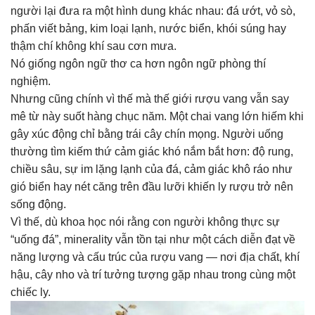
người lại đưa ra một hình dung khác nhau: đá ướt, vỏ sò,
phấn viết bảng, kim loại lạnh, nước biển, khói súng hay
thậm chí không khí sau cơn mưa.
Nó giống ngôn ngữ thơ ca hơn ngôn ngữ phòng thí
nghiệm.
Nhưng cũng chính vì thế mà thế giới rượu vang vẫn say
mê từ này suốt hàng chục năm. Một chai vang lớn hiếm khi
gây xúc động chỉ bằng trái cây chín mọng. Người uống
thường tìm kiếm thứ cảm giác khó nắm bắt hơn: độ rung,
chiều sâu, sự im lặng lạnh của đá, cảm giác khô ráo như
gió biển hay nét căng trên đầu lưỡi khiến ly rượu trở nên
sống động.
Vì thế, dù khoa học nói rằng con người không thực sự
“uống đá”, minerality vẫn tồn tại như một cách diễn đạt về
năng lượng và cấu trúc của rượu vang — nơi địa chất, khí
hậu, cây nho và trí tưởng tượng gặp nhau trong cùng một
chiếc ly.