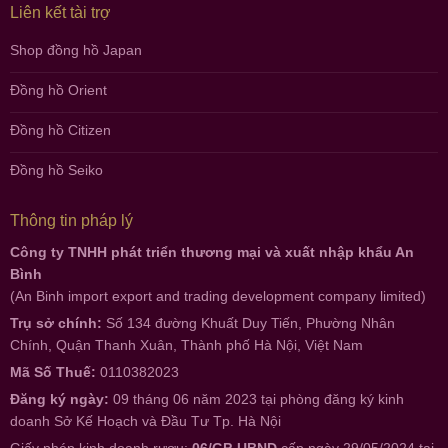
Liên kết tài trợ
Shop đồng hồ Japan
Đồng hồ Orient
Đồng hồ Citizen
Đồng hồ Seiko
Thông tin pháp lý
Công ty TNHH phát triển thương mại và xuất nhập khẩu An
Bình
(An Binh import export and trading development company limited)
Trụ sở chính:
Số 134 đường Khuất Duy Tiến, Phường Nhân
Chính, Quận Thanh Xuân, Thành phố Hà Nội, Việt Nam
Mã Số Thuế:
0110382023
Đăng ký ngày:
09 tháng 06 năm 2023 tại phòng đăng ký kinh
doanh Sở Kế Hoạch và Đầu Tư Tp. Hà Nội
Giấy phép kinh doanh rượu:
06/GP-UBND
cấp ngày 29/05/2024 tại