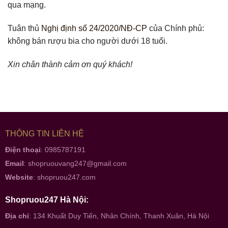
qua mạng.
Tuân thủ
Nghị định số 24/2020/NĐ-CP
của Chính phủ:
không bán rượu bia cho người dưới 18 tuổi.
Xin chân thành cảm ơn quý khách!
THÔNG TIN LIÊN HỆ
Điện thoại
: 0985787191
Email
:
shopruouvang247@gmail.com
Website
:
shopruou247.com
Shopruou247 Hà Nội:
Địa chỉ
: 134 Khuất Duy Tiến, Nhân Chính, Thanh Xuân, Hà Nội