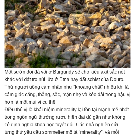
Một sườn đồi đá vôi ở Burgundy sẽ cho kiểu axit sắc nét
khác với đất tro núi lửa ở Etna hay đất schist của Douro.
Thứ người uống cảm nhận như “khoáng chất” nhiều khi là
cảm giác căng, thẳng, sắc, mặn nhẹ và kéo dài trong hậu vị
hơn là một mùi vị cụ thể.
Điều thú vị là khái niệm minerality lại tồn tại mạnh mẽ nhất
trong ngôn ngữ thưởng rượu hiện đại dù gần như không
có định nghĩa khoa học tuyệt đối. Các nhà nghiên cứu
từng thử yêu cầu sommelier mô tả “minerality”, và mỗi