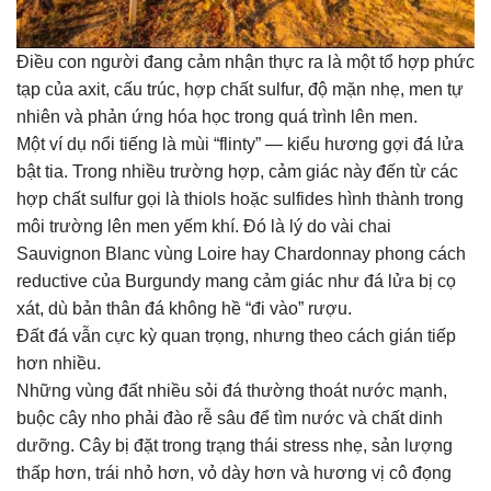
Điều con người đang cảm nhận thực ra là một tổ hợp phức
tạp của axit, cấu trúc, hợp chất sulfur, độ mặn nhẹ, men tự
nhiên và phản ứng hóa học trong quá trình lên men.
Một ví dụ nổi tiếng là mùi “flinty” — kiểu hương gợi đá lửa
bật tia. Trong nhiều trường hợp, cảm giác này đến từ các
hợp chất sulfur gọi là thiols hoặc sulfides hình thành trong
môi trường lên men yếm khí. Đó là lý do vài chai
Sauvignon Blanc vùng Loire hay Chardonnay phong cách
reductive của Burgundy mang cảm giác như đá lửa bị cọ
xát, dù bản thân đá không hề “đi vào” rượu.
Đất đá vẫn cực kỳ quan trọng, nhưng theo cách gián tiếp
hơn nhiều.
Những vùng đất nhiều sỏi đá thường thoát nước mạnh,
buộc cây nho phải đào rễ sâu để tìm nước và chất dinh
dưỡng. Cây bị đặt trong trạng thái stress nhẹ, sản lượng
thấp hơn, trái nhỏ hơn, vỏ dày hơn và hương vị cô đọng