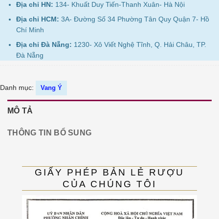
Địa chỉ HN:
134- Khuất Duy Tiến-Thanh Xuân- Hà Nội
Địa chỉ HCM:
3A- Đường Số 34 Phường Tân Quy Quận 7- Hồ
Chí Minh
Địa chỉ Đà Nẵng:
1230- Xô Viết Nghệ Tĩnh, Q. Hải Châu, TP.
Đà Nẵng
Danh mục:
Vang Ý
MÔ TẢ
THÔNG TIN BỔ SUNG
GIẤY PHÉP BẢN LẺ RƯỢU
CỦA CHÚNG TÔI