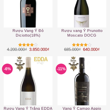
Rượu Vang Ý Đỏ
Rượu vang Ý Prunotto
Diciotto(18%)
Moscato DOCG
Giá gốc là: 4.200.000₫.
Giá hiện tại là: 3.850.000₫.
Giá gốc là: 68
Giá hi
4.200.000
₫
3.850.000
₫
685.000
₫
640.000
₫
Được
Được
xếp hạng
xếp hạng
4
5 sao
4
5 sao
-6%
-11%
Rượu Vang Ý Trắng EDDA
Vang Ý Campo Appio