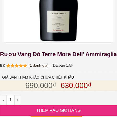
Rượu Vang Đỏ Terre More Dell’ Ammiraglia
(
1
đánh giá)
Đã bán
1.5k
5.0
5.0
1
trên 5
dựa trên
GIÁ BÁN THAM KHẢO CHƯA CHIẾT KHẤU
đánh giá
Giá gốc là: 690.
Giá hiện
690.000
₫
630.000
₫
Rượu Vang Đỏ Terre More Dell' Ammiraglia số lượng
THÊM VÀO GIỎ HÀNG