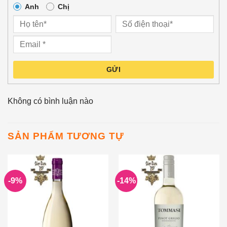
Anh
Chị
GỬI
Không có bình luận nào
SẢN PHẨM TƯƠNG TỰ
-9%
-14%