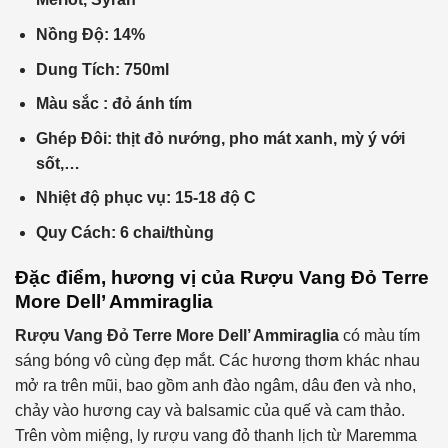
Nồng Độ: 14%
Dung Tích: 750ml
Màu sắc : đỏ ánh tím
Ghép Đôi: thịt đỏ nướng, pho mát xanh, mỳ ý với
sốt,…
Nhiệt độ phục vụ: 15-18 độ C
Quy Cách: 6 chai/thùng
Đặc điểm, hương vị của
Rượu Vang Đỏ
Terre
More Dell’ Ammiraglia
Rượu Vang Đỏ
Terre More Dell’ Ammiraglia
có màu tím
sáng bóng vô cùng đẹp mắt. Các hương thơm khác nhau
mở ra trên mũi, bao gồm anh đào ngâm, dâu đen và nho,
chảy vào hương cay và balsamic của quế và cam thảo.
Trên vòm miệng, ly rượu vang đỏ thanh lịch từ Maremma