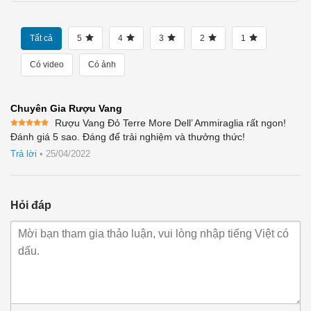
Tất cả
5
4
3
2
1
Có video
Có ảnh
Chuyên Gia Rượu Vang
Rượu Vang Đỏ Terre More Dell’ Ammiraglia rất ngon!
Được xếp
Đánh giá 5 sao. Đáng để trải nghiệm và thưởng thức!
hạng
5
5
sao
Trả lời
•
25/04/2022
Hỏi đáp