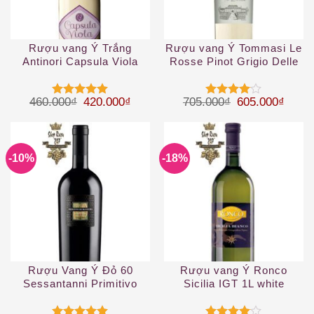
Rượu vang Ý Trắng
Rượu vang Ý Tommasi Le
Antinori Capsula Viola
Rosse Pinot Grigio Delle
Toscana IGT
Venezie IGT
Giá gốc là: 460.000₫.
Giá hiện tại là: 420.000₫.
Giá gốc là: 70
Giá hi
460.000
₫
420.000
₫
705.000
₫
605.000
₫
Được xếp
Được
hạng
5
5
xếp hạng
sao
4
5 sao
-10%
-18%
Rượu Vang Ý Đỏ 60
Rượu vang Ý Ronco
Sessantanni Primitivo
Sicilia IGT 1L white