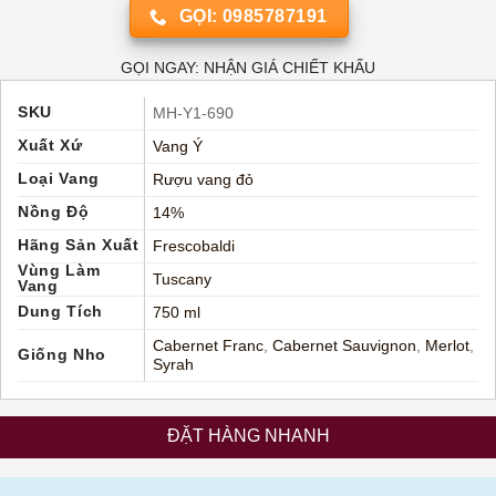
GỌI: 0985787191
GỌI NGAY: NHẬN GIÁ CHIẾT KHẤU
SKU
MH-Y1-690
Xuất Xứ
Vang Ý
Loại Vang
Rượu vang đỏ
Nồng Độ
14%
Hãng Sản Xuất
Frescobaldi
Vùng Làm
Tuscany
Vang
Dung Tích
750 ml
Cabernet Franc
,
Cabernet Sauvignon
,
Merlot
,
Giống Nho
Syrah
ĐẶT HÀNG NHANH