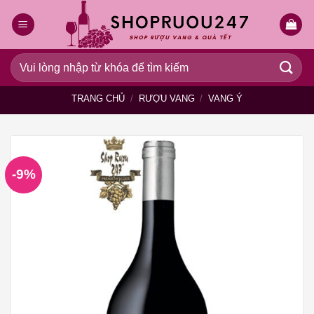
Bỏ
qua
nội
dung
Tìm
kiếm:
TRANG CHỦ
/
RƯỢU VANG
/
VANG Ý
-9%