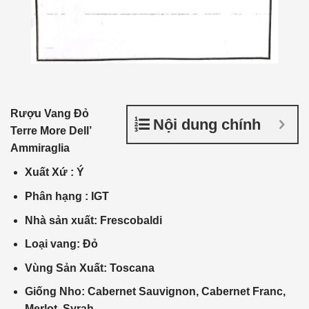
Rượu Vang Đỏ
Nội dung chính
Terre More Dell’
Ammiraglia
Xuất Xứ
:
Ý
Phân
hạng :
IGT
Nhà
sản xuất
: Frescobaldi
Loại vang: Đỏ
Vùng Sản Xuất: Toscana
Giống Nho: Cabernet Sauvignon, Cabernet Franc,
Merlot, Syrah