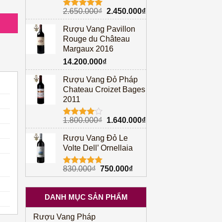
Giá
Giá
2.650.000
₫
2.450.000
₫
Được xếp
gốc
hiện
hạng
5.00
Rượu Vang Pavillon
5 sao
là:
tại
Rouge du Château
2.650.000₫.
là:
Margaux 2016
2.450.000₫.
14.200.000
₫
Rượu Vang Đỏ Pháp
Chateau Croizet Bages
2011
Giá
Giá
1.800.000
₫
1.640.000
₫
Được
gốc
hiện
xếp hạng
Rượu Vang Đỏ Le
4.00
5
là:
tại
sao
Volte Dell’ Ornellaia
1.800.000₫.
là:
1.640.000₫.
Giá
Giá
830.000
₫
750.000
₫
Được xếp
gốc
hiện
hạng
5.00
5 sao
là:
tại
DANH MỤC SẢN PHẨM
830.000₫.
là:
750.000₫.
Rượu Vang Pháp