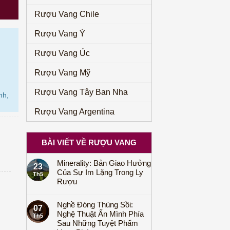
Rượu Vang Chile
Rượu Vang Ý
Rượu Vang Úc
Rượu Vang Mỹ
Rượu Vang Tây Ban Nha
nh,
Rượu Vang Argentina
BÀI VIẾT VỀ RƯỢU VANG
Minerality: Bản Giao Hưởng
23
Của Sự Im Lặng Trong Ly
Th5
Rượu
Nghề Đóng Thùng Sồi:
07
Nghệ Thuật Ẩn Mình Phía
Th5
Sau Những Tuyệt Phẩm