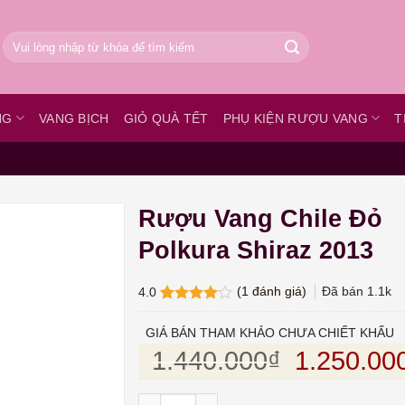
Tìm
kiếm:
NG
VANG BỊCH
GIỎ QUÀ TẾT
PHỤ KIỆN RƯỢU VANG
T
Rượu Vang Chile Đỏ
Polkura Shiraz 2013
(
1
đánh giá)
Đã bán
1.1k
4.0
4.0
1
trên
5 dựa
GIÁ BÁN THAM KHẢO CHƯA CHIẾT KHẤU
trên
đánh
Giá gốc l
1.440.000
₫
1.250.00
giá
Rượu Vang Chile Đỏ Polkura Shiraz 2013 s