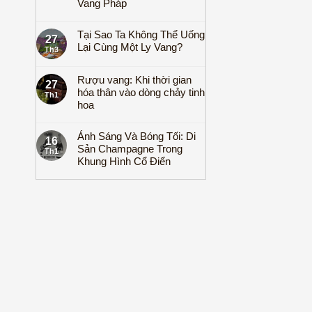
Vang Pháp
Tại Sao Ta Không Thể Uống
27
Lại Cùng Một Ly Vang?
Th3
Rượu vang: Khi thời gian
27
hóa thân vào dòng chảy tinh
Th1
hoa
Ánh Sáng Và Bóng Tối: Di
16
Sản Champagne Trong
Th1
Khung Hình Cổ Điển