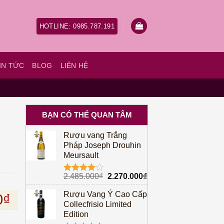
HOTLINE: 0985.787.191
IN TỨC
BLOG
LIÊN HỆ
BẠN CÓ THỂ QUAN TÂM
Rượu vang Trắng
Pháp Joseph Drouhin
Meursault
Giá
Giá
2.485.000
₫
2.270.000
₫
Được
gốc
hiện
xếp hạng
Rượu Vang Ý Cao Cấp
à: 1.440.000₫.
Giá hiện tại là: 1.250.000₫.
4.00
5
0
₫
là:
tại
sao
Collecfrisio Limited
2.485.000₫.
là:
Edition
2.270.000₫.
ố lượng