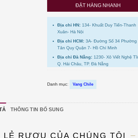
ĐẶT HÀNG NHANH
Địa chỉ HN:
134- Khuất Duy Tiến-Thanh
Xuân- Hà Nội
Địa chỉ HCM:
3A- Đường Số 34 Phường
Tân Quy Quận 7- Hồ Chí Minh
Địa chỉ Đà Nẵng:
1230- Xô Viết Nghệ Tĩ
Q. Hải Châu, TP. Đà Nẵng
Danh mục:
Vang Chile
TẢ
THÔNG TIN BỔ SUNG
N LẺ RƯỢU CỦA CHÚNG TÔI