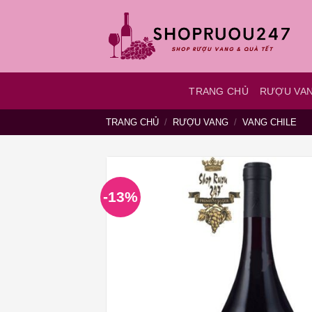
Bỏ
qua
nội
dung
TRANG CHỦ
RƯỢU VA
TRANG CHỦ
/
RƯỢU VANG
/
VANG CHILE
-13%