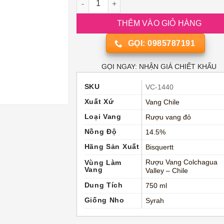
THÊM VÀO GIỎ HÀNG
GỌI: 0985787191
GỌI NGAY: NHẬN GIÁ CHIẾT KHẤU
SKU
VC-1440
Xuất Xứ
Vang Chile
Loại Vang
Rượu vang đỏ
Nồng Độ
14.5%
Hãng Sản Xuất
Bisquertt
Rượu Vang Colchagua
Vùng Làm
Vang
Valley – Chile
Dung Tích
750 ml
Giống Nho
Syrah