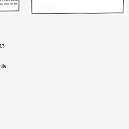
13
hile