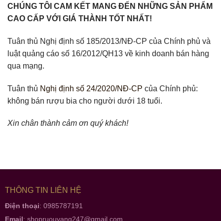
CHÚNG TÔI CAM KẾT MANG ĐẾN NHỮNG SẢN PHẨM
CAO CẤP VỚI GIÁ THÀNH TỐT NHẤT!
Tuân thủ Nghị định số 185/2013/NĐ-CP của Chính phủ và
luật quảng cáo số 16/2012/QH13 về kinh doanh bán hàng
qua mạng.
Tuân thủ
Nghị định số 24/2020/NĐ-CP
của Chính phủ:
không bán rượu bia cho người dưới 18 tuổi.
Xin chân thành cảm ơn quý khách!
THÔNG TIN LIÊN HỆ
Điện thoại
: 0985787191
Email
:
shopruouvang247@gmail.com