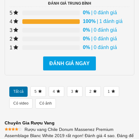
ĐÁNH GIÁ TRUNG BÌNH
0%
| 0 đánh giá
5
100%
| 1 đánh giá
4
0%
| 0 đánh giá
3
0%
| 0 đánh giá
2
0%
| 0 đánh giá
1
ĐÁNH GIÁ NGAY
Tất cả
5
4
3
2
1
Có video
Có ảnh
Chuyên Gia Rượu Vang
Rượu vang Chile Donum Massenez Premium
Được
Assemblage Blanc White 2019 rất ngon! Đánh giá 4 sao. Đáng để
xếp