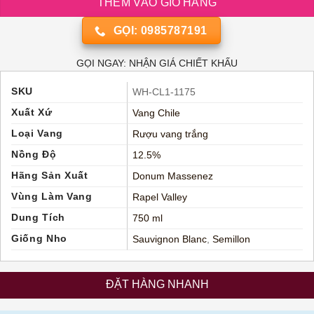
THÊM VÀO GIỎ HÀNG
GỌI: 0985787191
GỌI NGAY: NHẬN GIÁ CHIẾT KHẤU
SKU
WH-CL1-1175
Xuất Xứ
Vang Chile
Loại Vang
Rượu vang trắng
Nồng Độ
12.5%
Hãng Sản Xuất
Donum Massenez
Vùng Làm Vang
Rapel Valley
Dung Tích
750 ml
Giống Nho
Sauvignon Blanc
,
Semillon
ĐẶT HÀNG NHANH