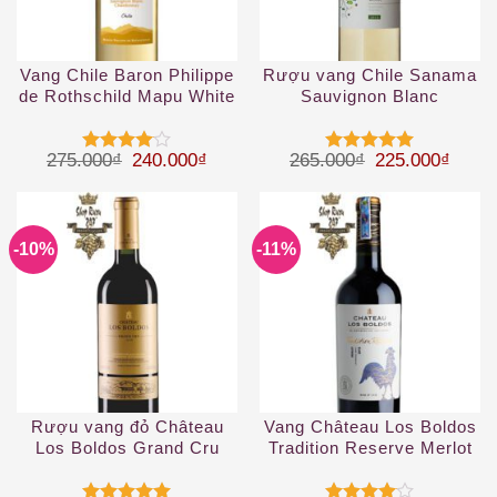
Vang Chile Baron Philippe
Rượu vang Chile Sanama
de Rothschild Mapu White
Sauvignon Blanc
Giá gốc là: 275.000₫.
Giá hiện tại là: 240.000₫.
Giá gốc là: 26
Giá hi
275.000
₫
240.000
₫
265.000
₫
225.000
₫
Được
Được xếp
xếp hạng
hạng
5
5
4
5 sao
sao
-10%
-11%
Rượu vang đỏ Château
Vang Château Los Boldos
Los Boldos Grand Cru
Tradition Reserve Merlot