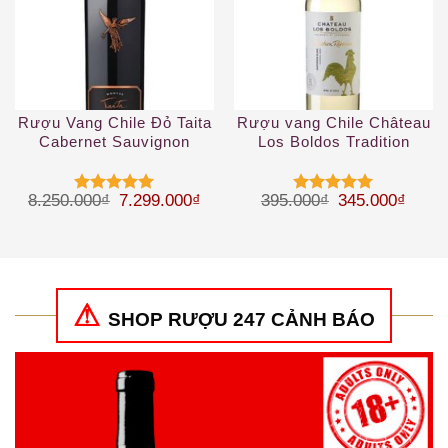
Rượu Vang Chile Đỏ Taita
Rượu vang Chile Château
Cabernet Sauvignon
Los Boldos Tradition
Reserve Sauvignon Blanc
Giá gốc là: 8.250.000₫.
Giá hiện tại là: 7.299.000₫.
Giá gốc là: 39
Giá hi
8.250.000
₫
7.299.000
₫
395.000
₫
345.000
₫
Được xếp
Được xếp
hạng
5
5
hạng
5
5
sao
sao
SHOP RƯỢU 247 CẢNH BÁO