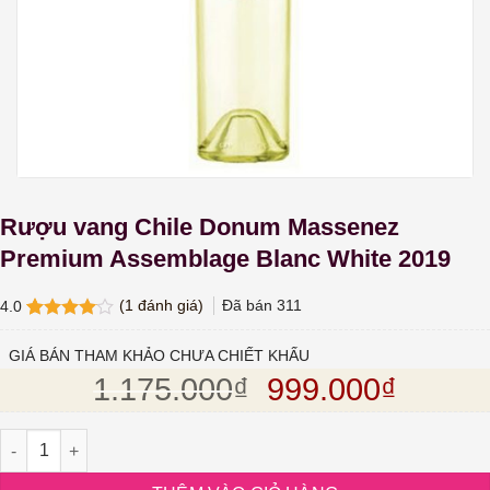
Rượu vang Chile Donum Massenez
Premium Assemblage Blanc White 2019
(
1
đánh giá)
Đã bán
311
4.0
4.0
1
trên
5 dựa
GIÁ BÁN THAM KHẢO CHƯA CHIẾT KHẤU
trên
đánh
Giá gốc là: 1.1
Giá hiệ
1.175.000
₫
999.000
₫
giá
Rượu vang Chile Donum Massenez Premium Assemblage Blanc Wh