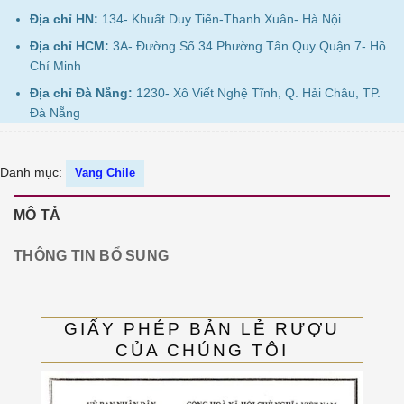
Địa chỉ HN:
134- Khuất Duy Tiến-Thanh Xuân- Hà Nội
Địa chỉ HCM:
3A- Đường Số 34 Phường Tân Quy Quận 7- Hồ
Chí Minh
Địa chỉ Đà Nẵng:
1230- Xô Viết Nghệ Tĩnh, Q. Hải Châu, TP.
Đà Nẵng
Danh mục:
Vang Chile
MÔ TẢ
THÔNG TIN BỔ SUNG
GIẤY PHÉP BẢN LẺ RƯỢU
CỦA CHÚNG TÔI