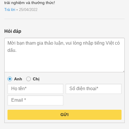
trải nghiệm và thưởng thức!
hạng
4
5 sao
Trả lời
•
25/04/2022
Hỏi đáp
Anh
Chị
GỬI