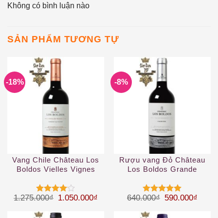
Không có bình luận nào
SẢN PHẨM TƯƠNG TỰ
-18%
-8%
Vang Chile Château Los
Rượu vang Đỏ Château
Boldos Vielles Vignes
Los Boldos Grande
Cabernet Sauvignon
Reserve Carmenere
Giá gốc là: 1.275.000₫.
Giá hiện tại là: 1.050.000₫.
Giá gốc là: 64
Giá hi
1.275.000
₫
1.050.000
₫
640.000
₫
590.000
₫
Được
Được xếp
xếp hạng
hạng
5
5
4
5 sao
sao