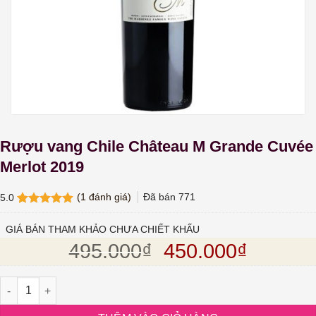
Rượu vang Chile Château M Grande Cuvée
Merlot 2019
(
1
đánh giá)
Đã bán
771
5.0
5.0
1
trên 5
dựa trên
GIÁ BÁN THAM KHẢO CHƯA CHIẾT KHẤU
đánh giá
Giá gốc là: 495.
Giá hiện
495.000
₫
450.000
₫
Rượu vang Chile Château M Grande Cuvée Merlot 2019 số lượng