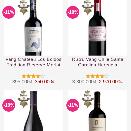
-11%
-10%
Vang Château Los Boldos
Rượu Vang Chile Santa
Tradition Reserve Merlot
Carolina Herencia
Carmenere
Giá gốc là: 395.000₫.
Giá hiện tại là: 350.000₫.
Giá gốc là: 3.
Giá 
395.000
₫
350.000
₫
3.300.000
₫
2.970.000
₫
Được
Được
xếp hạng
xếp hạng
4
5 sao
4
5 sao
-10%
-11%