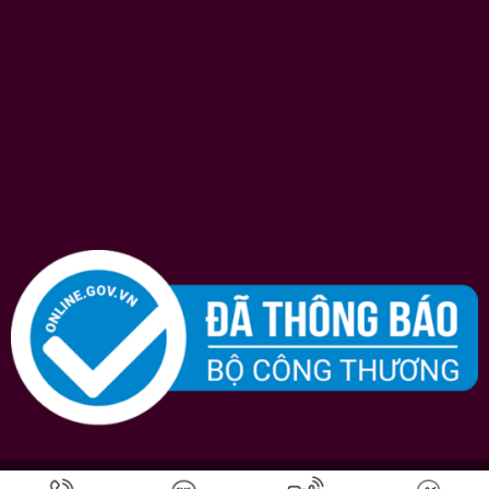
Bản quyền © 2026
Shopruou247.com
chúng tôi luôn nỗ lực hết mình vì sự