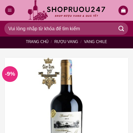
Bỏ
qua
nội
dung
Tìm
kiếm:
TRANG CHỦ
/
RƯỢU VANG
/
VANG CHILE
-9%