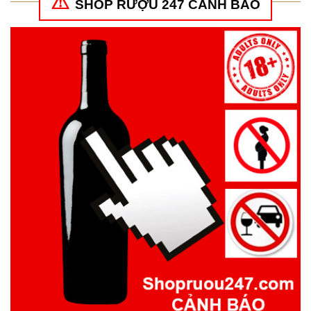
SHOP RƯỢU 247 CẢNH BÁO