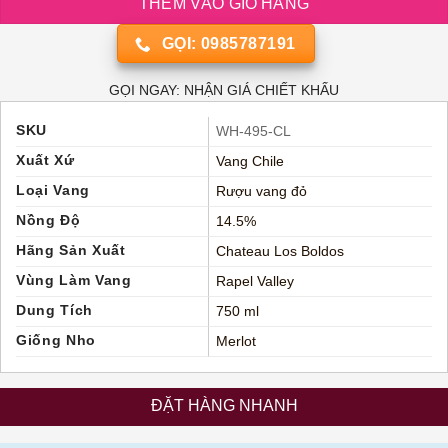
THÊM VÀO GIỎ HÀNG
GỌI: 0985787191
GỌI NGAY: NHẬN GIÁ CHIẾT KHẤU
SKU
WH-495-CL
Xuất Xứ
Vang Chile
Loại Vang
Rượu vang đỏ
Nồng Độ
14.5%
Hãng Sản Xuất
Chateau Los Boldos
Vùng Làm Vang
Rapel Valley
Dung Tích
750 ml
Giống Nho
Merlot
ĐẶT HÀNG NHANH