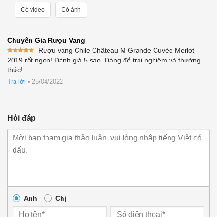
Có video
Có ảnh
Chuyên Gia Rượu Vang
Rượu vang Chile Château M Grande Cuvée Merlot
Được xếp
2019 rất ngon! Đánh giá 5 sao. Đáng để trải nghiệm và thưởng
hạng
5
5
thức!
sao
Trả lời
•
25/04/2022
Hỏi đáp
Anh
Chị