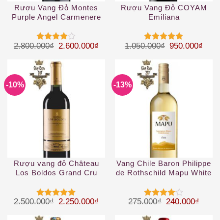
Rượu Vang Đỏ Montes
Rượu Vang Đỏ COYAM
Purple Angel Carmenere
Emiliana
Giá gốc là: 2.800.000₫.
Giá hiện tại là: 2.600.000₫.
Giá gốc là: 1
Giá h
2.800.000
₫
2.600.000
₫
1.050.000
₫
950.000
₫
Được
Được xếp
xếp hạng
hạng
5
5
4
5 sao
sao
-10%
-13%
Rượu vang đỏ Château
Vang Chile Baron Philippe
Los Boldos Grand Cru
de Rothschild Mapu White
Giá gốc là: 2.500.000₫.
Giá hiện tại là: 2.250.000₫.
Giá gốc là: 27
Giá hi
2.500.000
₫
2.250.000
₫
275.000
₫
240.000
₫
Được xếp
Được
hạng
5
5
xếp hạng
sao
4
5 sao