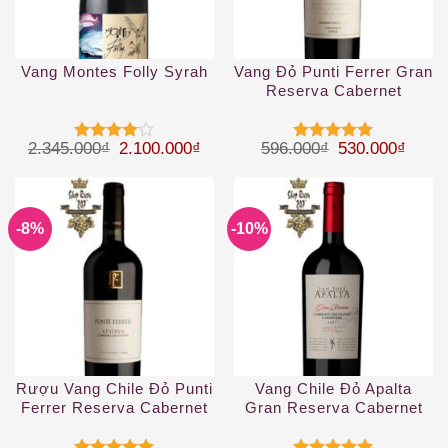
Vang Montes Folly Syrah
Vang Đỏ Punti Ferrer Gran
Reserva Cabernet
Sauvignon
Giá gốc là: 2.345.000₫.
Giá hiện tại là: 2.100.000₫.
Giá gốc là: 59
Giá hi
2.345.000
₫
2.100.000
₫
596.000
₫
530.000
₫
Được
Được xếp
xếp hạng
hạng
5
5
4
5 sao
sao
-8%
-10%
Rượu Vang Chile Đỏ Punti
Vang Chile Đỏ Apalta
Ferrer Reserva Cabernet
Gran Reserva Cabernet
Sauvignon
Sauvignon