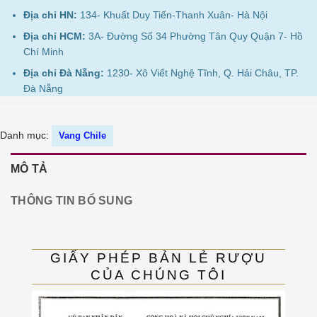
Địa chỉ HN:
134- Khuất Duy Tiến-Thanh Xuân- Hà Nội
Địa chỉ HCM:
3A- Đường Số 34 Phường Tân Quy Quận 7- Hồ
Chí Minh
Địa chỉ Đà Nẵng:
1230- Xô Viết Nghệ Tĩnh, Q. Hải Châu, TP.
Đà Nẵng
Danh mục:
Vang Chile
MÔ TẢ
THÔNG TIN BỔ SUNG
GIẤY PHÉP BẢN LẺ RƯỢU
CỦA CHÚNG TÔI