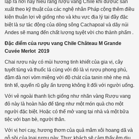
lập ra nơi này hiểu rằng rượu vang Chile khi đượuc sản
xuất theo kỹ thuật của các nghệ nhân Pháp cộng thêm điều
kiện thuận lợi về giống nho và khu vực địa lý tại đây đặc
biệt là sự tác động của dòng sông Cachapoal và dãy núi
Andes sẽ mang đến chất lượng tuyệt vời cho thành phẩm .
Đặc điểm của rượu vang Chile Château M Grande
Cuvée Merlot 2019
Chai rượu này có mùi hương tinh khiết của gia vị, cây
tuyết tùng và thuốc lá cùng với đó là vị rượu phong phú,
đậm đà nơi vòm miệng với độ chát của tanin nhè nhẹ mà
tinh tế, quyến rũ gây ấn tượng không ít đối với người uống.
Với vẻ ngoài thanh lịch giống như nhãn vàng Rượu vang
đỏ này là hoàn hảo để tặng như một món quà cho một
người đặc biệt. Hoặc có thể mở vang tại nhà và một bữa
tiệc với bạn bè, người thân.
Với vị hơi cay, hương thơm của quả mâm xôi hoang dã và
gỗ sồi của loại rượu này. Thực khách sẽ cảm thấy êm dịu