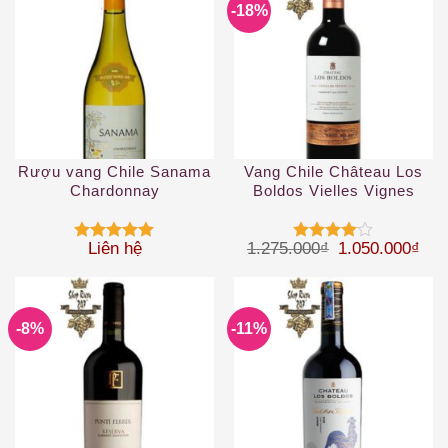
-18%
Rượu vang Chile Sanama
Vang Chile Château Los
Chardonnay
Boldos Vielles Vignes
Cabernet Sauvignon
Giá gốc là: 1.
Giá 
Liên hệ
1.275.000
₫
1.050.000
₫
Được xếp
Được
hạng
5
5
xếp hạng
sao
4
5 sao
-8%
-11%