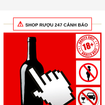
hạng
5
5
hạng
5
5
sao
sao
SHOP RƯỢU 247 CẢNH BÁO