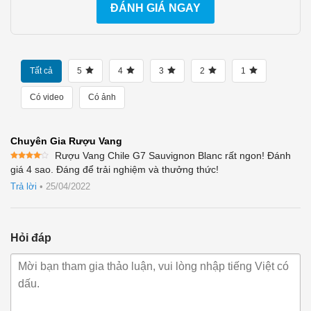
ĐÁNH GIÁ NGAY
Tất cả
5
4
3
2
1
Có video
Có ảnh
Chuyên Gia Rượu Vang
Rượu Vang Chile G7 Sauvignon Blanc rất ngon! Đánh
Được
giá 4 sao. Đáng để trải nghiệm và thưởng thức!
xếp
hạng
4
Trả lời
•
25/04/2022
5 sao
Hỏi đáp