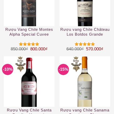
Rượu Vang Chile Montes
Rượu vang Chile Château
Alpha Special Cuvee
Los Boldos Grande
Cabernet Sauvignon
Reserve Cabernet
Sauvignon
Giá gốc là: 850.000₫.
Giá hiện tại là: 800.000₫.
Giá gốc là: 64
Giá hi
850.000
₫
800.000
₫
640.000
₫
570.000
₫
Được xếp
Được xếp
hạng
5
5
hạng
5
5
sao
sao
-10%
-15%
Rượu Vang Chile Santa
Rượu vang Chile Sanama