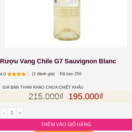
Rượu Vang Chile G7 Sauvignon Blanc
(
1
đánh giá)
Đã bán
255
4.0
4.0
1
trên
5 dựa
GIÁ BÁN THAM KHẢO CHƯA CHIẾT KHẤU
trên
đánh
Giá gốc là: 215.
Giá hiện
215.000
₫
195.000
₫
giá
Rượu Vang Chile G7 Sauvignon Blanc số lượng
THÊM VÀO GIỎ HÀNG