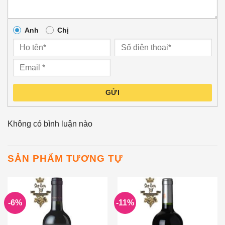
Anh
Chị
GỬI
Không có bình luận nào
SẢN PHẨM TƯƠNG TỰ
-6%
-11%