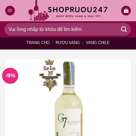
Bỏ
qua
nội
dung
Tìm
kiếm:
TRANG CHỦ
/
RƯỢU VANG
/
VANG CHILE
-9%