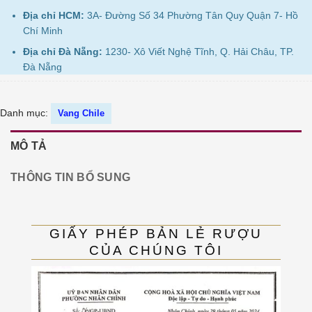
Địa chỉ HCM:
3A- Đường Số 34 Phường Tân Quy Quận 7- Hồ
Chí Minh
Địa chỉ Đà Nẵng:
1230- Xô Viết Nghệ Tĩnh, Q. Hải Châu, TP.
Đà Nẵng
Danh mục:
Vang Chile
MÔ TẢ
THÔNG TIN BỔ SUNG
GIẤY PHÉP BẢN LẺ RƯỢU
CỦA CHÚNG TÔI