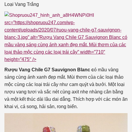
Loại Vang
Trắng
src=”https://shopruou247.com/wp-
content/uploads/2020/07/ruou-vang-chile-g7-sauvignon-
blanc-3.jpg” alt=”Rượu Vang Chile G7 Sauvignon Blanc có
mầu vàng sáng cùng ánh xanh đẹp mắt. Mùi thơm của các
loại thảo mộc cùng các loại trái cây” width=”710″
height=”475″ />
Rượu Vang Chile G7 Sauvignon Blanc
c
ó mầu vàng
sáng cùng ánh xanh đẹp mắt. Mùi thơm của các loại thảo
mộc cùng các loại trái cây như cam quýt và bưởi. Một loại
rượu vang tươi và sắc nét cùng axit nhẹ nhàng cân bằng
và một kết thúc dài lâu dai dẳng. Thích hợp với các món ăn
khai vị, cá song, hải sản, rong biển.