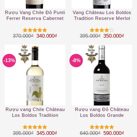
Rượu Vang Chile Đỏ Punti
Vang Château Los Boldos
Ferrer Reserva Cabernet
Tradition Reserve Merlot
Sauvignon
Giá gốc là: 370.000₫.
Giá hiện tại là: 340.000₫.
Giá gốc là: 39
Giá hi
370.000
₫
340.000
₫
395.000
₫
350.000
₫
Được xếp
Được
hạng
5
5
xếp hạng
sao
4
5 sao
-13%
-8%
Rượu vang Chile Château
Rượu vang Đỏ Château
Los Boldos Tradition
Los Boldos Grande
Reserve Sauvignon Blanc
Reserve Carmenere
Giá gốc là: 395.000₫.
Giá hiện tại là: 345.000₫.
Giá gốc là: 64
Giá hi
395.000
₫
345.000
₫
640.000
₫
590.000
₫
Được xếp
Được xếp