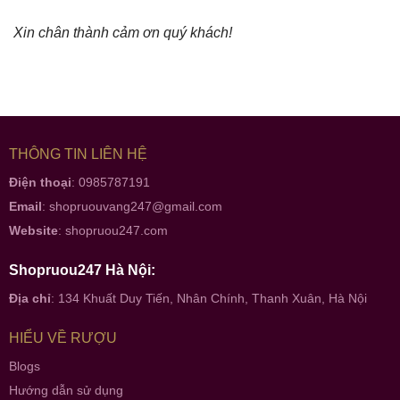
Xin chân thành cảm ơn quý khách!
THÔNG TIN LIÊN HỆ
Điện thoại
: 0985787191
Email
:
shopruouvang247@gmail.com
Website
:
shopruou247.com
Shopruou247 Hà Nội:
Địa chỉ
: 134 Khuất Duy Tiến, Nhân Chính, Thanh Xuân, Hà Nội
HIỂU VỀ RƯỢU
Blogs
Hướng dẫn sử dụng