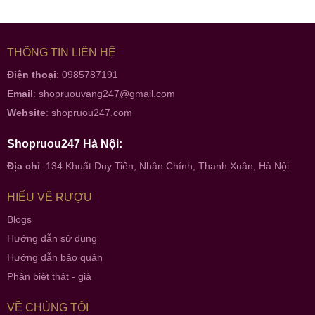
THÔNG TIN LIÊN HỆ
Điện thoại
: 0985787191
Email
:
shopruouvang247@gmail.com
Website
:
shopruou247.com
Shopruou247 Hà Nội:
Địa chỉ
: 134 Khuất Duy Tiến, Nhân Chính, Thanh Xuân, Hà Nội
HIỂU VỀ RƯỢU
Blogs
Hướng dẫn sử dụng
Hướng dẫn bảo quản
Phân biệt thật - giả
VỀ CHÚNG TÔI