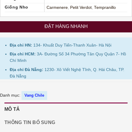
Giống Nho
Carmenere
,
Petit Verdot
,
Tempranillo
ĐẶT HÀNG NHANH
Địa chỉ HN:
134- Khuất Duy Tiến-Thanh Xuân- Hà Nội
Địa chỉ HCM:
3A- Đường Số 34 Phường Tân Quy Quận 7- Hồ
Chí Minh
Địa chỉ Đà Nẵng:
1230- Xô Viết Nghệ Tĩnh, Q. Hải Châu, TP.
Đà Nẵng
Danh mục:
Vang Chile
MÔ TẢ
THÔNG TIN BỔ SUNG