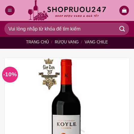
Bỏ
qua
nội
dung
Tìm
kiếm:
TRANG CHỦ
/
RƯỢU VANG
/
VANG CHILE
-10%