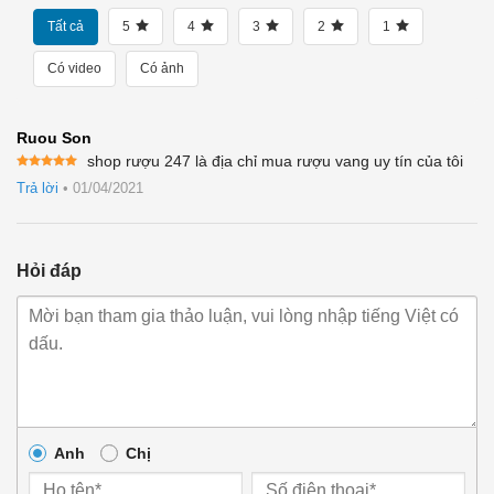
Tất cả
5
4
3
2
1
Có video
Có ảnh
Ruou Son
shop rượu 247 là địa chỉ mua rượu vang uy tín của tôi
Được xếp
Trả lời
•
01/04/2021
hạng
5
5
sao
Hỏi đáp
Anh
Chị