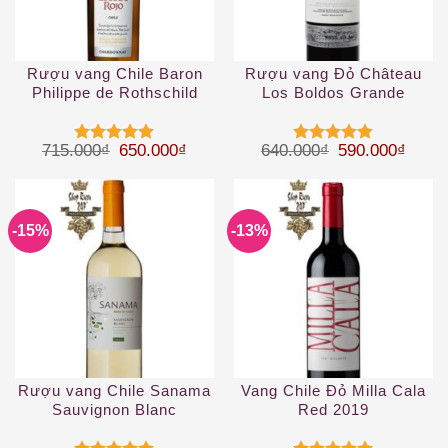
Rượu vang Chile Baron
Rượu vang Đỏ Château
Philippe de Rothschild
Los Boldos Grande
Escudo Rojo Chardonnay
Reserve Carmenere
Giá gốc là: 715.000₫.
Giá hiện tại là: 650.000₫.
Giá gốc là: 64
Giá hi
715.000
₫
650.000
₫
640.000
₫
590.000
₫
Được xếp
Được xếp
hạng
5
5
hạng
5
5
sao
sao
-15%
-13%
Rượu vang Chile Sanama
Vang Chile Đỏ Milla Cala
Sauvignon Blanc
Red 2019