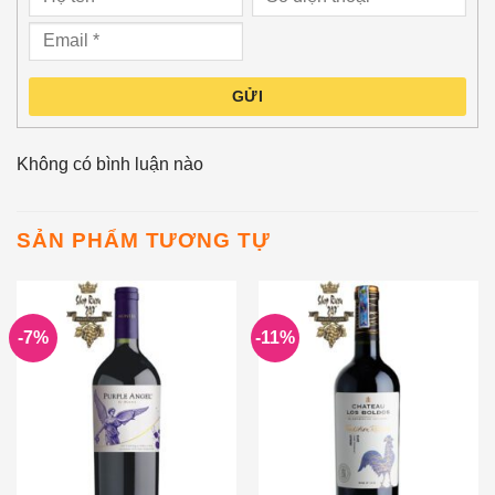
GỬI
Không có bình luận nào
SẢN PHẨM TƯƠNG TỰ
-7%
-11%