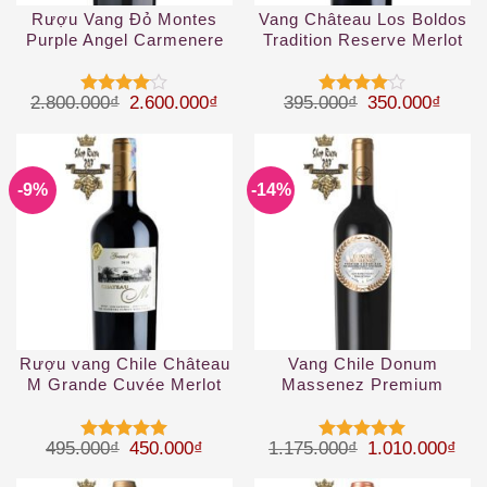
Rượu Vang Đỏ Montes
Vang Château Los Boldos
Purple Angel Carmenere
Tradition Reserve Merlot
Giá gốc là: 2.800.000₫.
Giá hiện tại là: 2.600.000₫.
Giá gốc là: 39
Giá hi
2.800.000
₫
2.600.000
₫
395.000
₫
350.000
₫
Được
Được
xếp hạng
xếp hạng
4
5 sao
4
5 sao
-9%
-14%
Rượu vang Chile Château
Vang Chile Donum
M Grande Cuvée Merlot
Massenez Premium
2019
Assemblage Rouge
Giá gốc là: 495.000₫.
Giá hiện tại là: 450.000₫.
Giá gốc là: 1.
Giá 
495.000
₫
450.000
₫
1.175.000
₫
1.010.000
₫
Được xếp
Được xếp
hạng
5
5
hạng
5
5