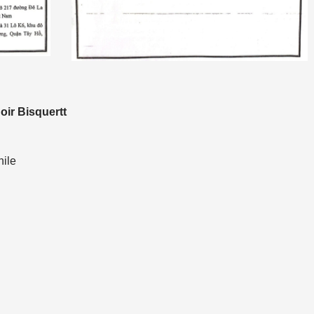
ir Bisquertt
hile