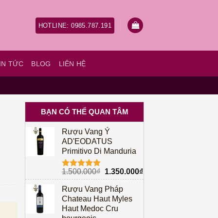
HOTLINE: 0985.787.191
IN TỨC
BLOG
LIÊN HỆ
BẠN CÓ THỂ QUAN TÂM
Rượu Vang Ý
AD'EODATUS
Primitivo Di Manduria
Giá
Giá
1.500.000
₫
1.350.000
₫
Được xếp
gốc
hiện
hạng
5.00
Rượu Vang Pháp
5 sao
là:
tại
Chateau Haut Myles
1.500.000₫.
là:
à: 528.000₫.
Giá hiện tại là: 470.000₫.
Haut Medoc Cru
1.350.000₫.