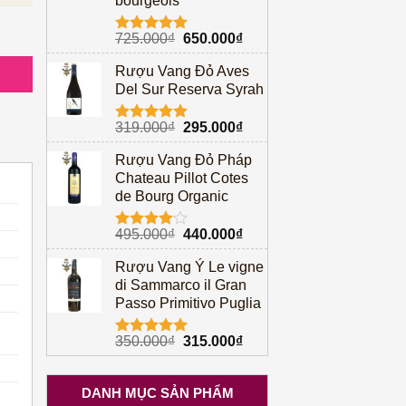
bourgeois
isquertt số lượng
Giá
Giá
725.000
₫
650.000
₫
Được xếp
gốc
hiện
hạng
5.00
Rượu Vang Đỏ Aves
5 sao
là:
tại
Del Sur Reserva Syrah
725.000₫.
là:
650.000₫.
Giá
Giá
319.000
₫
295.000
₫
Được xếp
gốc
hiện
hạng
5.00
Rượu Vang Đỏ Pháp
5 sao
là:
tại
Chateau Pillot Cotes
319.000₫.
là:
de Bourg Organic
295.000₫.
Giá
Giá
495.000
₫
440.000
₫
Được
gốc
hiện
xếp hạng
Rượu Vang Ý Le vigne
4.00
5
là:
tại
sao
di Sammarco il Gran
495.000₫.
là:
Passo Primitivo Puglia
440.000₫.
Giá
Giá
350.000
₫
315.000
₫
Được xếp
gốc
hiện
hạng
5.00
5 sao
là:
tại
DANH MỤC SẢN PHẨM
350.000₫.
là: