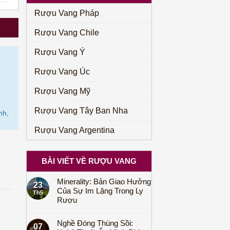
315.000₫.
Rượu Vang Pháp
Rượu Vang Chile
Rượu Vang Ý
Rượu Vang Úc
Rượu Vang Mỹ
Rượu Vang Tây Ban Nha
nh,
Rượu Vang Argentina
BÀI VIẾT VỀ RƯỢU VANG
Minerality: Bản Giao Hưởng
23
Của Sự Im Lặng Trong Ly
Th5
Rượu
Nghề Đóng Thùng Sồi:
07