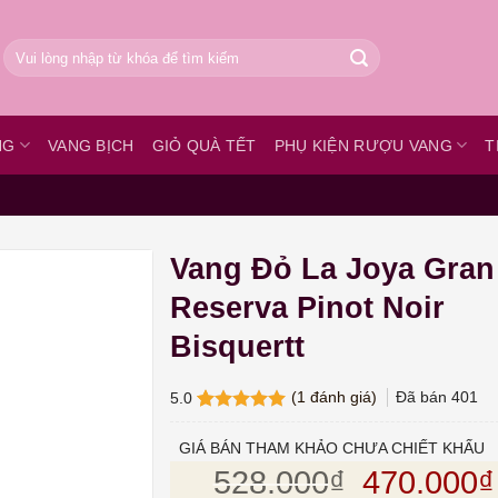
Tìm
kiếm:
NG
VANG BỊCH
GIỎ QUÀ TẾT
PHỤ KIỆN RƯỢU VANG
T
Vang Đỏ La Joya Gran
Reserva Pinot Noir
Bisquertt
(
1
đánh giá)
Đã bán
401
5.0
5.0
1
trên 5
dựa trên
GIÁ BÁN THAM KHẢO CHƯA CHIẾT KHẤU
đánh giá
Giá gốc l
528.000
₫
470.000
₫