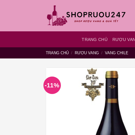
Bỏ
qua
nội
dung
TRANG CHỦ
RƯỢU VA
TRANG CHỦ
/
RƯỢU VANG
/
VANG CHILE
-11%