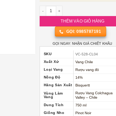
Vang Đỏ La Joya Gran Reserva Pinot Noir B
THÊM VÀO GIỎ HÀNG
GỌI: 0985787191
GỌI NGAY: NHẬN GIÁ CHIẾT KHẤU
SKU
VC-528-CL04
Xuất Xứ
Vang Chile
Loại Vang
Rượu vang đỏ
Nồng Độ
14%
Hãng Sản Xuất
Bisquertt
Rượu Vang Colchagua
Vùng Làm
Vang
Valley – Chile
Dung Tích
750 ml
Giống Nho
Pinot Noir