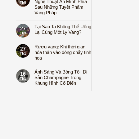
Nghệ Thuật Ẩn Mình Phía
Th5
Sau Những Tuyệt Phẩm
Vang Pháp
Tại Sao Ta Không Thể Uống
27
Lại Cùng Một Ly Vang?
Th3
Rượu vang: Khi thời gian
27
hóa thân vào dòng chảy tinh
Th1
hoa
Ánh Sáng Và Bóng Tối: Di
16
Sản Champagne Trong
Th1
Khung Hình Cổ Điển