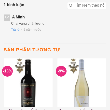
1 bình luận
A Minh
AM
Chai vang chất lượng
Trả lời
•
5 năm trước
SẢN PHẨM TƯƠNG TỰ
-13%
-9%