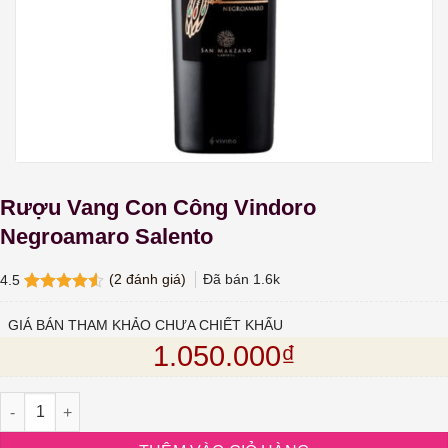
Rượu Vang Con Công Vindoro
Negroamaro Salento
(
2
đánh giá)
Đã bán
1.6k
4.5
4.5
2
trên 5
dựa trên
GIÁ BÁN THAM KHẢO CHƯA CHIẾT KHẤU
đánh giá
1.050.000
₫
Rượu Vang Con Công Vindoro Negroamaro Salento số lượng