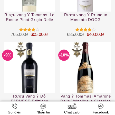
Rượu vang Ý Tommasi Le
Rượu vang Ý Prunotto
Rosse Pinot Grigio Delle
Moscato DOCG
Venezie IGT
Giá gốc là: 705.000₫.
Giá hiện tại là: 605.000₫.
Giá gốc là: 68
Giá hi
705.000
₫
605.000
₫
685.000
₫
640.000
₫
Được
Được
xếp hạng
xếp hạng
4
5 sao
4
5 sao
-9%
-10%
Rượu Vang Ý Đỏ
Vang Ý Tommasi Amarone
FARNESE Edizione
Della Valpolicella Classico
Cinque Autoctoni
DOCG
Gọi điện
Nhắn tin
Chat zalo
Facebook