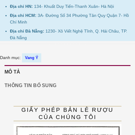
Địa chỉ HN:
134- Khuất Duy Tiến-Thanh Xuân- Hà Nội
Địa chỉ HCM:
3A- Đường Số 34 Phường Tân Quy Quận 7- Hồ
Chí Minh
Địa chỉ Đà Nẵng:
1230- Xô Viết Nghệ Tĩnh, Q. Hải Châu, TP.
Đà Nẵng
Danh mục:
Vang Ý
MÔ TẢ
THÔNG TIN BỔ SUNG
GIẤY PHÉP BẢN LẺ RƯỢU
CỦA CHÚNG TÔI