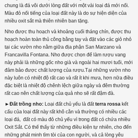
chung là đá vôi dưới lòng đất với một vài loại đá mới nổi.
Màu đỏ nổi tiếng của loại đất này là do sự hiện diện của
nhiều oxit sắt mà thiên nhiên ban tặng.
Nho được thu hoạch và khoảng cuối tháng chín, được thu
hoạch hoàn toàn thủ công bằng tay và đặt vào các giỏ nhỏ
tại các vườn nho nằm giữa địa phận San Marzano và
Francavilla Fontana. Nho được chọn để làm rượu vang
này phải là những gốc nho già và ngoài hai mươi tuổi, mới
đảm bảo được chất lượng của rượu.Tại những vườn nho
này luôn có nhiệt độ rất cao và rất ít khi mưa, hơn nữa điều
đặc biệt là nhiệt độ chênh lệch giữa ngày và đêm thường
rất cao nên chất lượng của quả nho sẽ rất đậm đà.
►Đất trồng nho:
Loại đất chủ yếu là đất
terra rossa
kết
cấu của loại đất này rất khô cằn và thường có nhiều các
loại đá, đất có màu đỏ chủ yếu vì trong đất có chứa nhiều
Oxit Sắt. Có thể thấy từ những điều kiện tự nhiên, cho đến
những phát minh tìm tòi của con người, và cả lòng yêu