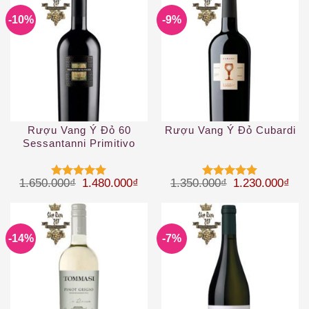
-10%
-9%
Rượu Vang Ý Đỏ 60
Rượu Vang Ý Đỏ Cubardi
Sessantanni Primitivo
Giá gốc là: 1.650.000₫.
Giá hiện tại là: 1.480.000₫.
Giá gốc là: 1.
Giá 
1.650.000
₫
1.480.000
₫
1.350.000
₫
1.230.000
₫
Được xếp
Được xếp
hạng
5
5
hạng
5
5
sao
sao
-14%
-7%