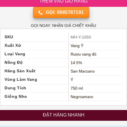
THÊM VÀO GIỎ HÀNG
GỌI: 0985787191
GỌI NGAY: NHẬN GIÁ CHIẾT KHẤU
SKU
MH-Y-1050
Xuất Xứ
Vang Ý
Loại Vang
Rượu vang đỏ
Nồng Độ
14.5%
Hãng Sản Xuất
San Marzano
Vùng Làm Vang
Ý
Dung Tích
750 ml
Giống Nho
Negroamaro
ĐẶT HÀNG NHANH