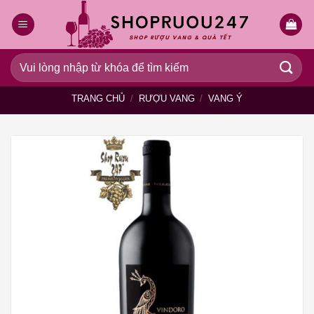
Bỏ
qua
nội
dung
Tìm
kiếm:
TRANG CHỦ
/
RƯỢU VANG
/
VANG Ý