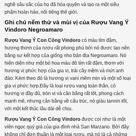
nghề sâu sắc của họ đã hòa quyện và tạo ra một siêu
phẩm hoàn hảo, nổi tiếng thế giới.
Ghi chú nếm thử và mùi vị của Rượu Vang Ý
Vindoro Negroamaro
Rượu Vang Ý Con Công Vindoro
có màu tím đậm,
hương thơm của rượu rất phong phú bởi nó được tạo nên
bằng sự kết hợp của giống nho bản địa Negroamaro. Nó
hiện diện như một bó hoa màu đỏ tím rất đậm, thơm với
hương vị phức hợp của gia vị, trái cây mềm và mứt anh
đào. Kèm theo đó là hương vị vani mềm mịn và một số loại
gia vị phức hợp.Đây là loại rượu vang toàn thân, có
hương vị đầy đủ, tròn vị và cân bằng rất tốt, phong cách
mạnh mẽ, nhưng cân bằng về cấu trúc, nó giàu tannin tốt,
với một kết thúc lâu dài dễ chịu.
Rượu Vang Ý Con Công Vindoro
được coi như là một
viên ngọc quý giá của gia đình nhà San Marzano. Bởi đây
không chỉ đơn thuần là một loại rượu, mà nó là cả những