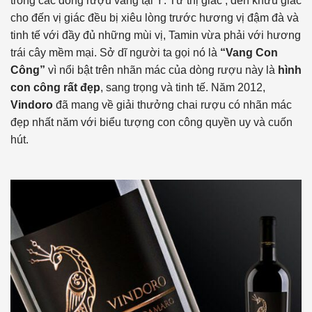
trong các dòng rượu vang tại Ý. Từ thị giác , đến khứu giác
cho đến vị giác đều bị xiêu lòng trước hương vị đậm đà và
tinh tế với đầy đủ những mùi vị, Tamin vừa phải với hương
trái cây mềm mại. Sở dĩ người ta gọi nó là
“Vang Con
Công”
vì nổi bật trên nhãn mác của dòng rượu này là
hình
con công rất đẹp
, sang trọng và tinh tế. Năm 2012,
Vindoro
đã mang về giải thưởng chai rượu có nhãn mác
đẹp nhất năm với biểu tượng con công quyền uy và cuốn
hút.