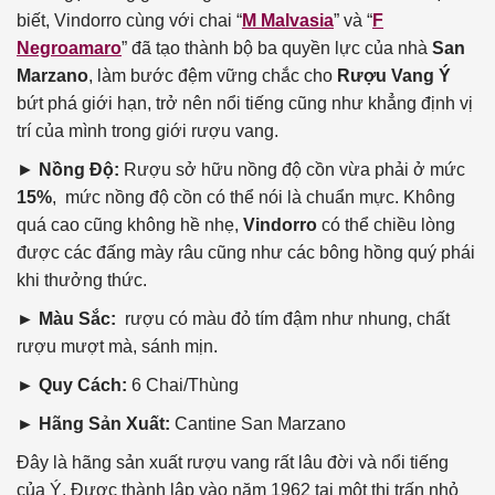
biết, Vindorro cùng với chai “
M Malvasia
” và “
F
Negroamaro
” đã tạo thành bộ ba quyền lực của nhà
San
Marzano
, làm bước đệm vững chắc cho
Rượu Vang Ý
bứt phá giới hạn, trở nên nổi tiếng cũng như khẳng định vị
trí của mình trong giới rượu vang.
►
Nồng Độ:
Rượu sở hữu nồng độ cồn vừa phải ở mức
15%
, mức nồng độ cồn có thể nói là chuẩn mực. Không
quá cao cũng không hề nhẹ,
Vindorro
có thể chiều lòng
được các đấng mày râu cũng như các bông hồng quý phái
khi thưởng thức.
► Màu Sắc:
rượu có màu đỏ tím đậm như nhung, chất
rượu mượt mà, sánh mịn.
► Quy Cách:
6 Chai/Thùng
► Hãng Sản Xuất:
Cantine San Marzano
Đây là hãng sản xuất rượu vang rất lâu đời và nổi tiếng
của Ý. Được thành lập vào năm 1962 tại một thị trấn nhỏ