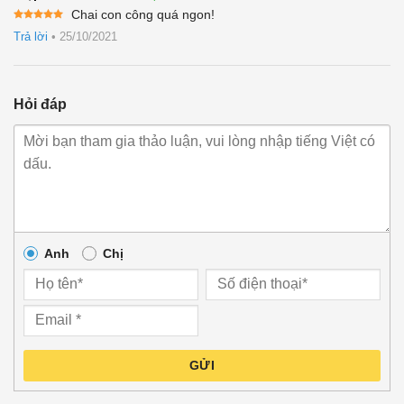
Chai con công quá ngon!
Được xếp
Trả lời
•
25/10/2021
hạng
5
5
sao
Hỏi đáp
Anh
Chị
GỬI