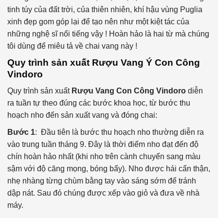
tinh túy của đất trời, của thiên nhiên, khí hậu vùng Puglia
xinh đẹp gom góp lại để tạo nên như một kiệt tác của
những nghệ sĩ nổi tiếng vậy ! Hoàn hảo là hai từ mà chúng
tôi dùng để miêu tả về chai vang này !
Quy trình sản xuất Rượu Vang Ý Con Công
Vindoro
Quy trình sản xuất
Rượu Vang Con Công Vindoro
diễn
ra tuần tự theo đúng các bước khoa học, từ bước thu
hoạch nho đến sản xuất vang và đóng chai:
Bước 1
: Đầu tiên là bước thu hoạch nho thường diễn ra
vào trung tuần tháng 9. Đây là thời điểm nho đạt đến độ
chín hoàn hảo nhất (khi nho trên cành chuyển sang màu
sậm với độ căng mọng, bóng bẩy). Nho được hái cẩn thận,
nhẹ nhàng từng chùm bằng tay vào sáng sớm để tránh
dập nát. Sau đó chúng được xếp vào giỏ và đưa về nhà
máy.