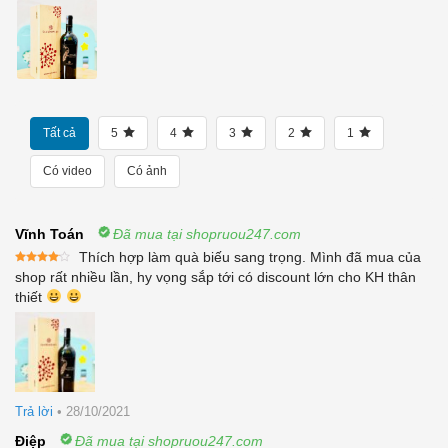
Tất cả
5
4
3
2
1
Có video
Có ảnh
Vĩnh Toán
Đã mua tại shopruou247.com
Thích hợp làm quà biếu sang trọng. Mình đã mua của
Được
shop rất nhiều lần, hy vọng sắp tới có discount lớn cho KH thân
xếp
thiết
hạng
4
5 sao
Trả lời
•
28/10/2021
Điệp
Đã mua tại shopruou247.com