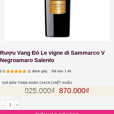
Rượu Vang Đỏ Le vigne di Sammarco V
Negroamaro Salento
(
1
đánh giá)
Đã bán
1.4k
5.0
5.0
1
trên 5
dựa trên
GIÁ BÁN THAM KHẢO CHƯA CHIẾT KHẤU
đánh giá
Giá gốc là: 925.
Giá hiện
925.000
₫
870.000
₫
Rượu Vang Đỏ Le vigne di Sammarco V Negroamaro Salento số l