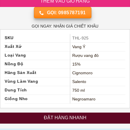
THÊM VÀO GIỎ HÀNG
GỌI: 0985787191
GỌI NGAY: NHẬN GIÁ CHIẾT KHẤU
SKU
THL-925
Xuất Xứ
Vang Ý
Loại Vang
Rượu vang đỏ
Nồng Độ
15%
Hãng Sản Xuất
Cignomoro
Vùng Làm Vang
Salento
Dung Tích
750 ml
Giống Nho
Negroamaro
ĐẶT HÀNG NHANH