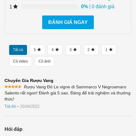
0%
| 0 đánh giá
1
ĐÁNH GIÁ NGAY
Tất cả
5
4
3
2
1
Có video
Có ảnh
Chuyên Gia Rượu Vang
Rượu Vang Đỏ Le vigne di Sammarco V Negroamaro
Được xếp
Salento rất ngon! Đánh giá 5 sao. Đáng để trải nghiệm và thưởng
hạng
5
5
thức!
sao
Trả lời
•
25/04/2022
Hỏi đáp