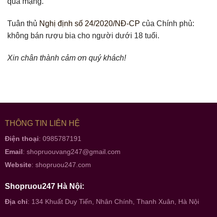
qua mạng.
Tuân thủ
Nghị định số 24/2020/NĐ-CP
của Chính phủ:
không bán rượu bia cho người dưới 18 tuổi.
Xin chân thành cảm ơn quý khách!
THÔNG TIN LIÊN HỆ
Điện thoại
: 0985787191
Email
:
shopruouvang247@gmail.com
Website
:
shopruou247.com
Shopruou247 Hà Nội:
Địa chỉ
: 134 Khuất Duy Tiến, Nhân Chính, Thanh Xuân, Hà Nội