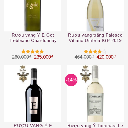
Rượu vang Ý E Got
Rượu vang trắng Falesco
Trebbiano Chardonnay
Vitiano Umbria IGP 2019
2019
White
Giá gốc là: 260.000₫.
Giá hiện tại là: 235.000₫.
Giá gốc là: 46
Giá hi
260.000
₫
235.000
₫
464.000
₫
420.000
₫
Được xếp
Được
hạng
5
5
xếp hạng
sao
4
5 sao
-14%
RƯỢU VANG Ý F
Rượu vang Ý Tommasi Le