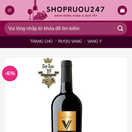
Bỏ
qua
nội
dung
Tìm
kiếm:
TRANG CHỦ
/
RƯỢU VANG
/
VANG Ý
-6%