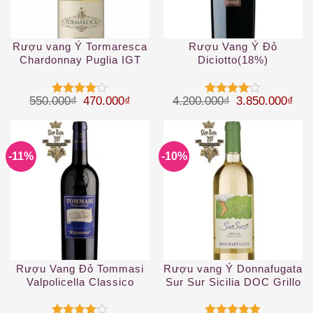
Rượu vang Ý Tormaresca
Rượu Vang Ý Đỏ
Chardonnay Puglia IGT
Diciotto(18%)
Giá gốc là: 550.000₫.
Giá hiện tại là: 470.000₫.
Giá gốc là: 4.
Giá 
550.000
₫
470.000
₫
4.200.000
₫
3.850.000
₫
Được
Được
xếp hạng
xếp hạng
4
5 sao
4
5 sao
-11%
-10%
Rượu Vang Đỏ Tommasi
Rượu vang Ý Donnafugata
Valpolicella Classico
Sur Sur Sicilia DOC Grillo
Superiore Ripasso DOC
2019