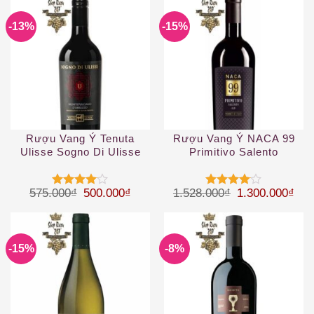
-13%
-15%
Rượu Vang Ý Tenuta
Rượu Vang Ý NACA 99
Ulisse Sogno Di Ulisse
Primitivo Salento
Montepulciano DAbruzzo
Giá gốc là: 575.000₫.
Giá hiện tại là: 500.000₫.
Giá gốc là: 1.
Giá 
575.000
₫
500.000
₫
1.528.000
₫
1.300.000
₫
Được
Được
xếp hạng
xếp hạng
4
5 sao
4
5 sao
-15%
-8%