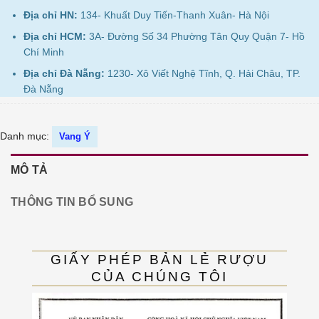
Địa chỉ HN:
134- Khuất Duy Tiến-Thanh Xuân- Hà Nội
Địa chỉ HCM:
3A- Đường Số 34 Phường Tân Quy Quận 7- Hồ
Chí Minh
Địa chỉ Đà Nẵng:
1230- Xô Viết Nghệ Tĩnh, Q. Hải Châu, TP.
Đà Nẵng
Danh mục:
Vang Ý
MÔ TẢ
THÔNG TIN BỔ SUNG
GIẤY PHÉP BẢN LẺ RƯỢU
CỦA CHÚNG TÔI