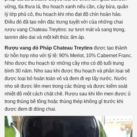
vững, tỉa thưa lá, thu hoạch xanh nếu cần, cày bừa, quản
lý lớp phủ cỏ, thu hoạch khi nho đạt độ chín hoàn hảo.
Điều đó đã tạo nên đặc trưng tuyệt vời của những chai
rượu vang Chateau Treytins: sự tươi mát và sang trọng,
tannin dẻo dai và một kết thúc ấm áp.
Rượu vang đỏ Pháp Chateau Treytins
được tạo thành
từ hỗn hợp nho với tỷ lệ: 90% Merlot, 10% Cabernet Franc.
Nho được thu hoạch từ những cây nho có độ tuổi trung
bình 30 năm. Nho sau khi được thu hoạch và phân loại sẽ
được loại bỏ hoàn toàn vỏ và đem đi ep lấy nước. Nước
nho sẽ được lên men trong các thùng và được kiểm soát
nhiệt độ một cách chặt chẽ. Rượu sau khi lên men được ủ
trong thùng bê tông hoặc thùng thép không gỉ trước khi
được đem đi đóng chai.