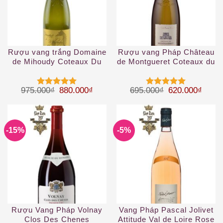
Rượu vang trắng Domaine
Rượu vang Pháp Château
de Mihoudy Coteaux Du
de Montgueret Coteaux du
Layon 2019
Layon
Giá gốc là: 975.000₫.
Giá hiện tại là: 880.000₫.
Giá gốc là: 69
Giá hi
975.000
₫
880.000
₫
695.000
₫
620.000
₫
Được xếp
Được xếp
hạng
5
5
hạng
5
5
sao
sao
-15%
-5%
Rượu Vang Pháp Volnay
Vang Pháp Pascal Jolivet
Clos Des Chenes
Attitude Val de Loire Rose