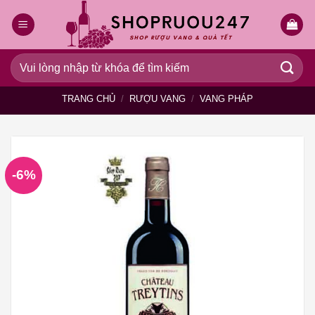
Bỏ
qua
nội
dung
Tìm
kiếm:
TRANG CHỦ
/
RƯỢU VANG
/
VANG PHÁP
-6%