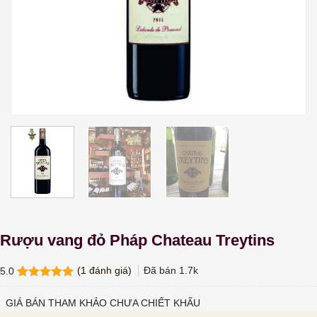
Rượu vang đỏ Pháp Chateau Treytins
(
1
đánh giá)
Đã bán
1.7k
5.0
5.0
1
trên 5
dựa trên
GIÁ BÁN THAM KHẢO CHƯA CHIẾT KHẤU
đánh giá