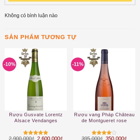
Không có bình luận nào
SẢN PHẨM TƯƠNG TỰ
-10%
-11%
Rượu Gusvate Lorentz
Rượu vang Pháp Château
Alsace Vendanges
de Montgueret rose
Tardives
d’Anjou
Giá gốc là: 2.900.000₫.
Giá hiện tại là: 2.600.000₫.
Giá gốc là: 39
Giá hi
2.900.000
₫
2.600.000
₫
395.000
₫
350.000
₫
Được xếp
Được