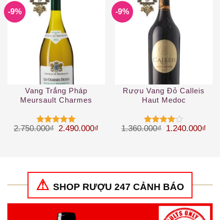
-9%
-9%
Vang Trắng Pháp
Rượu Vang Đỏ Calleis
Meursault Charmes
Haut Medoc
Giá gốc là: 2.750.000₫.
Giá hiện tại là: 2.490.000₫.
Giá gốc là: 1.
Giá 
2.750.000
₫
2.490.000
₫
1.360.000
₫
1.240.000
₫
Được xếp
Được
hạng
5
5
xếp hạng
sao
4
5 sao
SHOP RƯỢU 247 CẢNH BÁO