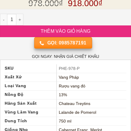
Giá gốc là: 978.
Giá hiện
978.000
₫
918.000
₫
Rượu vang đỏ Pháp Chateau Treytins số lượng
THÊM VÀO GIỎ HÀNG
GỌI: 0985787191
GỌI NGAY: NHẬN GIÁ CHIẾT KHẤU
SKU
PHE-978-P
Xuất Xứ
Vang Pháp
Loại Vang
Rượu vang đỏ
Nồng Độ
13%
Hãng Sản Xuất
Chateau Treytins
Vùng Làm Vang
Lalande de Pomerol
Dung Tích
750 ml
Giống Nho
Cabernet Franc
,
Merlot