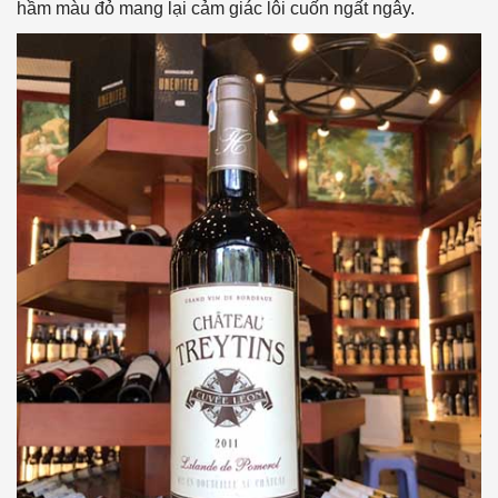
hầm màu đỏ mang lại cảm giác lôi cuốn ngất ngây.