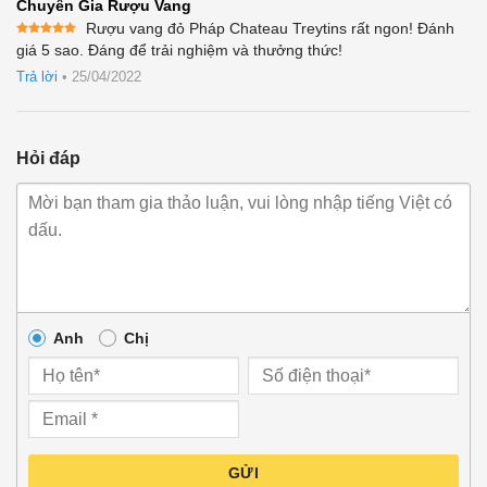
Chuyên Gia Rượu Vang
Rượu vang đỏ Pháp Chateau Treytins rất ngon! Đánh
Được xếp
giá 5 sao. Đáng để trải nghiệm và thưởng thức!
hạng
5
5
sao
Trả lời
•
25/04/2022
Hỏi đáp
Anh
Chị
GỬI