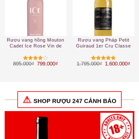
Rượu vang hồng Mouton
Rượu vang Pháp Petit
Cadet Ice Rose Vin de
Guiraud 1er Cru Classe
France
2019
Giá gốc là: 895.000₫.
Giá hiện tại là: 799.000₫.
Giá gốc là: 1.
Giá 
895.000
₫
799.000
₫
1.795.000
₫
1.600.000
₫
Được
Được xếp
xếp hạng
hạng
5
5
4
5 sao
sao
SHOP RƯỢU 247 CẢNH BÁO