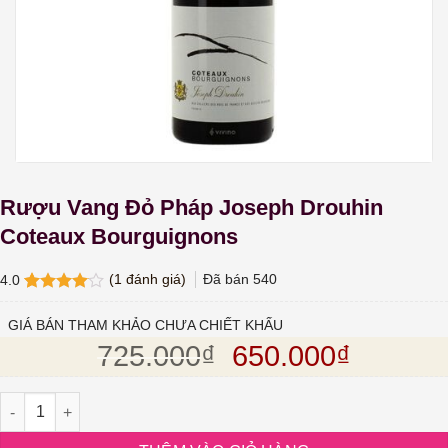
Rượu Vang Đỏ Pháp Joseph Drouhin
Coteaux Bourguignons
(
1
đánh giá)
Đã bán
540
4.0
4.0
1
trên
5 dựa
GIÁ BÁN THAM KHẢO CHƯA CHIẾT KHẤU
trên
đánh
Giá gốc là: 725.
Giá hiện
725.000
₫
650.000
₫
giá
Rượu Vang Đỏ Pháp Joseph Drouhin Coteaux Bourguignons số 