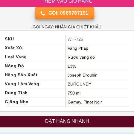
THÊM VÀO GIỎ HÀNG
GỌI: 0985787191
GỌI NGAY: NHẬN GIÁ CHIẾT KHẤU
SKU
WH-725
Xuất Xứ
Vang Pháp
Loại Vang
Rượu vang đỏ
Nồng Độ
13%
Hãng Sản Xuất
Joseph Drouhin
Vùng Làm Vang
BURGUNDY
Dung Tích
750 ml
Giống Nho
Gamay
,
Pinot Noir
ĐẶT HÀNG NHANH