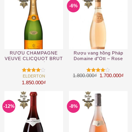
-6%
RƯỢU CHAMPAGNE
Rượu vang hồng Pháp
VEUVE CLICQUOT BRUT
Domaine d”Ott – Rose
YELLOW – VÀNG
coeur de Grain
Giá gốc là: 1.
Giá 
1.800.000
₫
1.700.000
₫
ELDERTON
Được
Được
xếp hạng
xếp hạng
1.850.000
₫
4
5 sao
4
5 sao
-12%
-8%