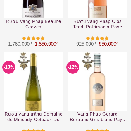
Rượu Vang Pháp Beaune
Rượu vang Pháp Clos
Greves
Teddi Patrimonio Rose
2019
Giá gốc là: 1.760.000₫.
Giá hiện tại là: 1.550.000₫.
Giá gốc là: 92
Giá hi
1.760.000
₫
1.550.000
₫
925.000
₫
850.000
₫
Được xếp
Được xếp
hạng
5
5
hạng
5
5
sao
sao
-10%
-12%
Rượu vang trắng Domaine
Vang Pháp Gerard
de Mihoudy Coteaux Du
Bertrand Gris blanc Pays
Layon 2019
d’Oc IGP Rosé