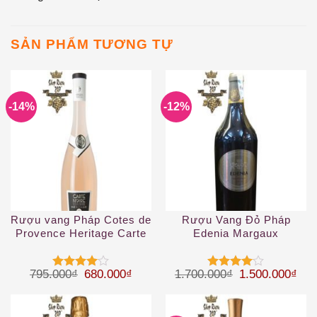
SẢN PHẨM TƯƠNG TỰ
-14%
-12%
Rượu vang Pháp Cotes de
Rượu Vang Đỏ Pháp
Provence Heritage Carte
Edenia Margaux
Noire 2019
Giá gốc là: 795.000₫.
Giá hiện tại là: 680.000₫.
Giá gốc là: 1.
Giá 
795.000
₫
680.000
₫
1.700.000
₫
1.500.000
₫
Được
Được
xếp hạng
xếp hạng
4
5 sao
4
5 sao