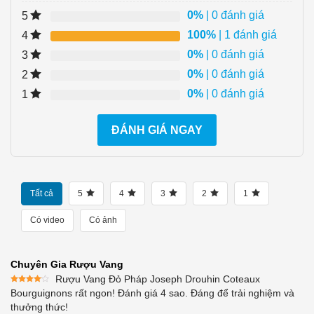
0%
| 0 đánh giá
5
100%
| 1 đánh giá
4
0%
| 0 đánh giá
3
0%
| 0 đánh giá
2
0%
| 0 đánh giá
1
ĐÁNH GIÁ NGAY
Tất cả
5
4
3
2
1
Có video
Có ảnh
Chuyên Gia Rượu Vang
Rượu Vang Đỏ Pháp Joseph Drouhin Coteaux
Được
Bourguignons rất ngon! Đánh giá 4 sao. Đáng để trải nghiệm và
xếp
thưởng thức!
hạng
4
5 sao