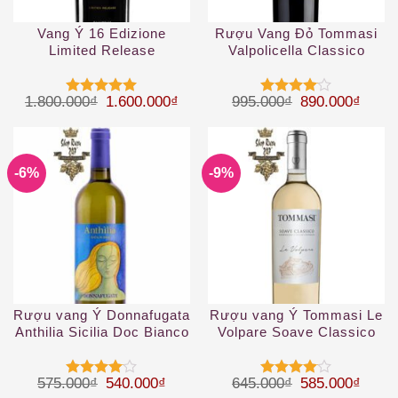
Vang Ý 16 Edizione
Rượu Vang Đỏ Tommasi
Limited Release
Valpolicella Classico
Superiore Ripasso DOC
Giá gốc là: 1.800.000₫.
Giá hiện tại là: 1.600.000₫.
Giá gốc là: 99
Giá hi
1.800.000
₫
1.600.000
₫
995.000
₫
890.000
₫
Được xếp
Được
hạng
5
5
xếp hạng
sao
4
5 sao
-6%
-9%
Rượu vang Ý Donnafugata
Rượu vang Ý Tommasi Le
Anthilia Sicilia Doc Bianco
Volpare Soave Classico
2019
DOCG
Giá gốc là: 575.000₫.
Giá hiện tại là: 540.000₫.
Giá gốc là: 64
Giá hi
575.000
₫
540.000
₫
645.000
₫
585.000
₫
Được
Được