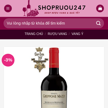
Bỏ
qua
nội
dung
Tìm
kiếm:
TRANG CHỦ
/
RƯỢU VANG
/
VANG Ý
-3%