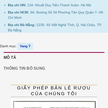
Địa chỉ HN:
134- Khuất Duy Tiến-Thanh Xuân- Hà Nội
Địa chỉ HCM:
3A- Đường Số 34 Phường Tân Quy Quận 7- Hồ
Chí Minh
Địa chỉ Đà Nẵng:
1230- Xô Viết Nghệ Tĩnh, Q. Hải Châu, TP.
Đà Nẵng
Danh mục:
Vang Ý
MÔ TẢ
THÔNG TIN BỔ SUNG
GIẤY PHÉP BẢN LẺ RƯỢU
CỦA CHÚNG TÔI