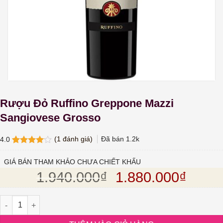
Rượu Đỏ Ruffino Greppone Mazzi
Sangiovese Grosso
(
1
đánh giá)
Đã bán
1.2k
4.0
4.0
1
trên
5 dựa
GIÁ BÁN THAM KHẢO CHƯA CHIẾT KHẤU
trên
đánh
Giá gốc là: 1.94
Giá hi
1.940.000
₫
1.880.000
₫
giá
Rượu Đỏ Ruffino Greppone Mazzi Sangiovese Grosso số lượng