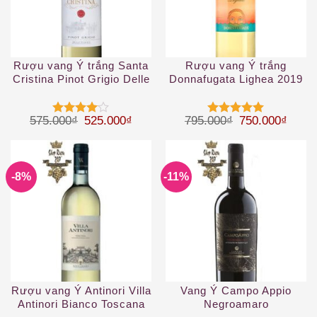
Rượu vang Ý trắng Santa
Rượu vang Ý trắng
Cristina Pinot Grigio Delle
Donnafugata Lighea 2019
Venezie IGT
Giá gốc là: 575.000₫.
Giá hiện tại là: 525.000₫.
Giá gốc là: 79
Giá hi
575.000
₫
525.000
₫
795.000
₫
750.000
₫
Được
Được xếp
xếp hạng
hạng
5
5
4
5 sao
sao
-8%
-11%
Rượu vang Ý Antinori Villa
Vang Ý Campo Appio
Antinori Bianco Toscana
Negroamaro