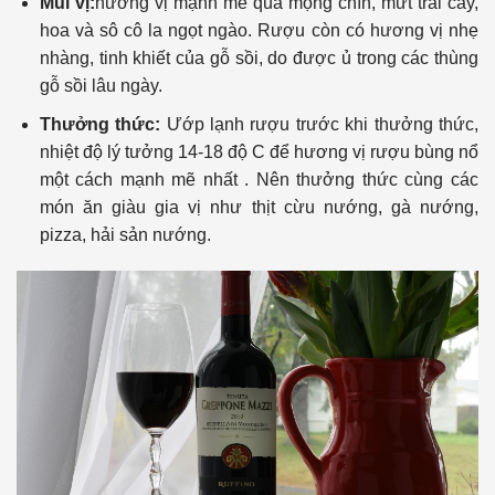
Mùi vị:
hương vị mạnh mẽ quả mọng chín, mứt trái cây,
hoa và sô cô la ngọt ngào. Rượu còn có hương vị nhẹ
nhàng, tinh khiết của gỗ sồi, do được ủ trong các thùng
gỗ sồi lâu ngày.
Thưởng thức:
Ướp lạnh rượu trước khi thưởng thức,
nhiệt độ lý tưởng 14-18 độ C để hương vị rượu bùng nổ
một cách mạnh mẽ nhất . Nên thưởng thức cùng các
món ăn giàu gia vị như thịt cừu nướng, gà nướng,
pizza, hải sản nướng.