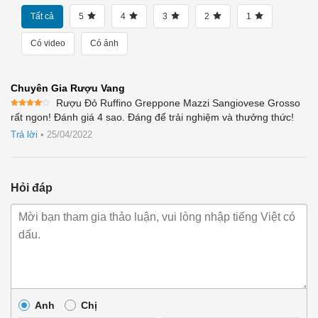
Tất cả
5
4
3
2
1
Có video
Có ảnh
Chuyên Gia Rượu Vang
Rượu Đỏ Ruffino Greppone Mazzi Sangiovese Grosso
Được
rất ngon! Đánh giá 4 sao. Đáng để trải nghiệm và thưởng thức!
xếp
hạng
4
Trả lời
•
25/04/2022
5 sao
Hỏi đáp
Anh
Chị