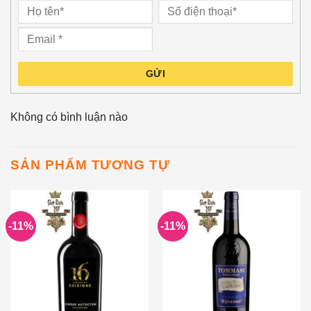
GỬI
Không có bình luận nào
SẢN PHẨM TƯƠNG TỰ
-11%
-11%