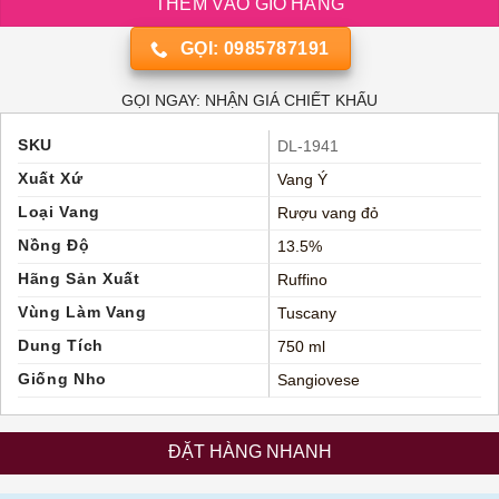
THÊM VÀO GIỎ HÀNG
GỌI: 0985787191
GỌI NGAY: NHẬN GIÁ CHIẾT KHẤU
SKU
DL-1941
Xuất Xứ
Vang Ý
Loại Vang
Rượu vang đỏ
Nồng Độ
13.5%
Hãng Sản Xuất
Ruffino
Vùng Làm Vang
Tuscany
Dung Tích
750 ml
Giống Nho
Sangiovese
ĐẶT HÀNG NHANH