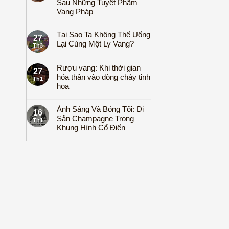
Sau Những Tuyệt Phẩm
Vang Pháp
Tại Sao Ta Không Thể Uống
27
Lại Cùng Một Ly Vang?
Th3
Rượu vang: Khi thời gian
27
hóa thân vào dòng chảy tinh
Th1
hoa
Ánh Sáng Và Bóng Tối: Di
16
Sản Champagne Trong
Th1
Khung Hình Cổ Điển