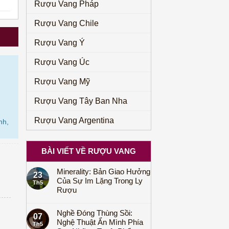
Rượu Vang Pháp
Rượu Vang Chile
Rượu Vang Ý
Rượu Vang Úc
Rượu Vang Mỹ
Rượu Vang Tây Ban Nha
Rượu Vang Argentina
nh,
BÀI VIẾT VỀ RƯỢU VANG
Minerality: Bản Giao Hưởng
23
Của Sự Im Lặng Trong Ly
Th5
Rượu
Nghề Đóng Thùng Sồi:
07
Nghệ Thuật Ẩn Mình Phía
Th5