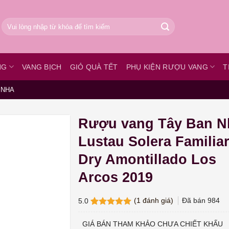
Tìm
kiếm:
NG
VANG BỊCH
GIỎ QUÀ TẾT
PHỤ KIỆN RƯỢU VANG
T
 NHA
Rượu vang Tây Ban N
Lustau Solera Familiar
Dry Amontillado Los
Arcos 2019
(
1
đánh giá)
Đã bán
984
5.0
5.0
1
trên 5
dựa trên
GIÁ BÁN THAM KHẢO CHƯA CHIẾT KHẤU