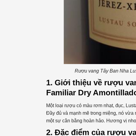
Rượu vang Tây Ban Nha Lust
1. Giới thiệu về rượu v
Familiar Dry Amontillad
Một loại rượu có màu rơm nhạt, đục, Lust
Đầy đủ và mạnh mẽ trong miệng, nó vừa m
một sự cân bằng hoàn hảo. Hương vị nho kh
2. Đặc điểm của rượu v