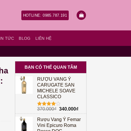
HOTLINE: 0985.787.191
IN TỨC
BLOG
LIÊN HỆ
BẠN CÓ THỂ QUAN TÂM
ha
:
RƯỢU VANG Ý
CARUGATE SAN
MICHELE SOAVE
CLASSICO
Giá
Giá
370.000
₫
340.000
₫
Được
gốc
hiện
xếp hạng
Rượu Vang Ý Femar
4.00
5
là:
tại
sao
Vini Epicuro Roma
370.000₫.
là: