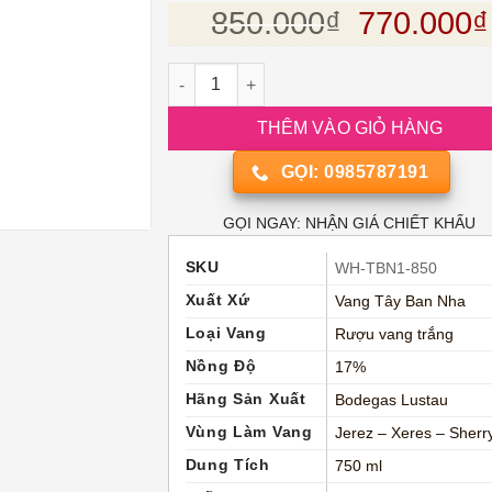
đánh giá
Giá gốc l
850.000
₫
770.000
₫
Rượu vang Tây Ban Nha Lustau Solera Fami
THÊM VÀO GIỎ HÀNG
GỌI: 0985787191
GỌI NGAY: NHẬN GIÁ CHIẾT KHẤU
SKU
WH-TBN1-850
Xuất Xứ
Vang Tây Ban Nha
Loại Vang
Rượu vang trắng
Nồng Độ
17%
Hãng Sản Xuất
Bodegas Lustau
Vùng Làm Vang
Jerez – Xeres – Sherr
Dung Tích
750 ml