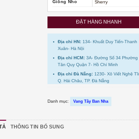
Giống Nho
Sherry
ĐẶT HÀNG NHANH
Địa chỉ HN:
134- Khuất Duy Tiến-Thanh
Xuân- Hà Nội
Địa chỉ HCM:
3A- Đường Số 34 Phường
Tân Quy Quận 7- Hồ Chí Minh
Địa chỉ Đà Nẵng:
1230- Xô Viết Nghệ Tĩ
Q. Hải Châu, TP. Đà Nẵng
Danh mục:
Vang Tây Ban Nha
TẢ
THÔNG TIN BỔ SUNG