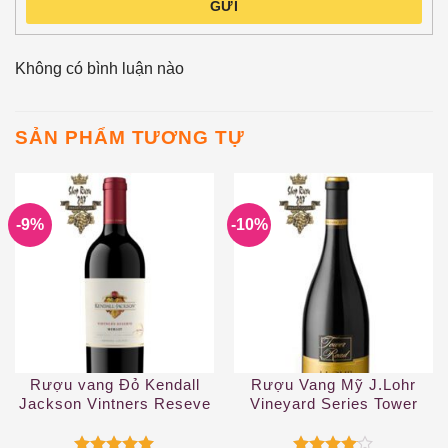
GỬI
Không có bình luận nào
SẢN PHẨM TƯƠNG TỰ
-9%
-10%
Rượu vang Đỏ Kendall
Rượu Vang Mỹ J.Lohr
Jackson Vintners Reseve
Vineyard Series Tower
Merlot Sonoma
Road Petite Sirah