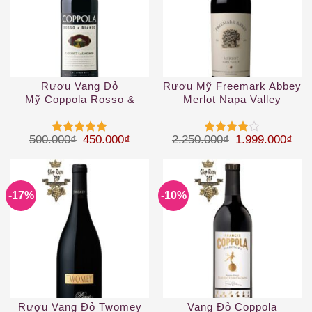
Rượu Vang Đỏ
Rượu Mỹ Freemark Abbey
Mỹ Coppola Rosso &
Merlot Napa Valley
Bianco Cabernet
Sauvignon
Giá gốc là: 500.000₫.
Giá hiện tại là: 450.000₫.
Giá gốc là: 2.
Giá 
500.000
₫
450.000
₫
2.250.000
₫
1.999.000
₫
Được xếp
Được
hạng
5
5
xếp hạng
sao
4
5 sao
-17%
-10%
Rượu Vang Đỏ Twomey
Vang Đỏ Coppola