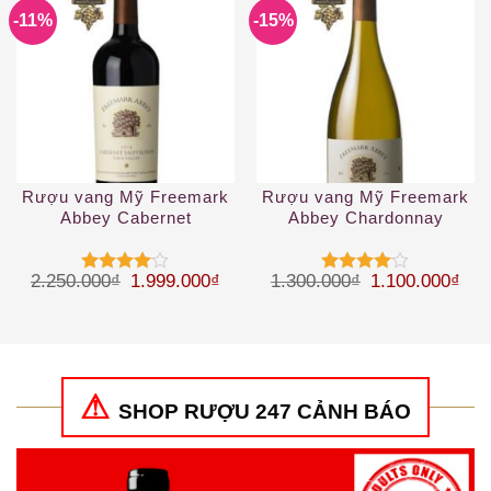
-11%
-15%
Rượu vang Mỹ Freemark
Rượu vang Mỹ Freemark
Abbey Cabernet
Abbey Chardonnay
Sauvignon Napa Valley
Giá gốc là: 2.250.000₫.
Giá hiện tại là: 1.999.000₫.
Giá gốc là: 1.
Giá 
2.250.000
₫
1.999.000
₫
1.300.000
₫
1.100.000
₫
Được
Được
xếp hạng
xếp hạng
4
5 sao
4
5 sao
SHOP RƯỢU 247 CẢNH BÁO