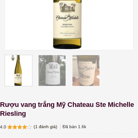
Rượu vang trắng Mỹ Chateau Ste Michelle
Riesling
(
1
đánh giá)
Đã bán
1.6k
4.0
4.0
1
trên