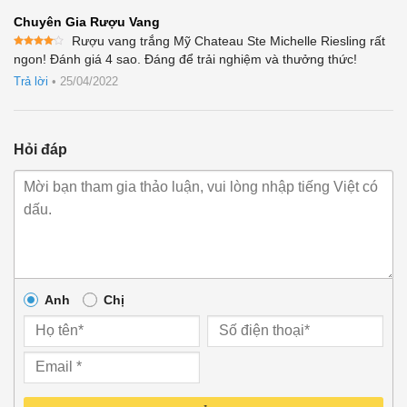
Chuyên Gia Rượu Vang
Rượu vang trắng Mỹ Chateau Ste Michelle Riesling rất
Được
ngon! Đánh giá 4 sao. Đáng để trải nghiệm và thưởng thức!
xếp
hạng
4
Trả lời
•
25/04/2022
5 sao
Hỏi đáp
Anh
Chị