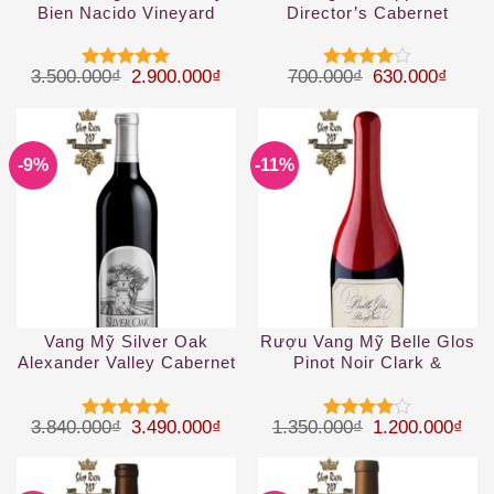
Bien Nacido Vineyard
Director’s Cabernet
Pinot Noir
Sauvignon
Giá gốc là: 3.500.000₫.
Giá hiện tại là: 2.900.000₫.
Giá gốc là: 70
Giá hi
3.500.000
₫
2.900.000
₫
700.000
₫
630.000
₫
Được xếp
Được
hạng
5
5
xếp hạng
sao
4
5 sao
-9%
-11%
Vang Mỹ Silver Oak
Rượu Vang Mỹ Belle Glos
Alexander Valley Cabernet
Pinot Noir Clark &
Sauvignon
Telephone
Giá gốc là: 3.840.000₫.
Giá hiện tại là: 3.490.000₫.
Giá gốc là: 1.
Giá 
3.840.000
₫
3.490.000
₫
1.350.000
₫
1.200.000
₫
Được xếp
Được
hạng
5
5
xếp hạng
sao
4
5 sao