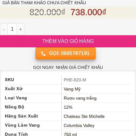
5 dựa
GIÁ BÁN THAM KHẢO CHƯA CHIẾT KHẤU
trên
đánh
Giá gốc là: 820.
Giá hiện
820.000
₫
738.000
₫
giá
Rượu vang trắng Mỹ Chateau Ste Michelle Riesling số lượng
THÊM VÀO GIỎ HÀNG
GỌI: 0985787191
GỌI NGAY: NHẬN GIÁ CHIẾT KHẤU
SKU
PHE-820-M
Xuất Xứ
Vang Mỹ
Loại Vang
Rượu vang trắng
Nồng Độ
12%
Hãng Sản Xuất
Chateau Ste Michelle
Vùng Làm Vang
Columbia Valley
Dung Tích
750 ml