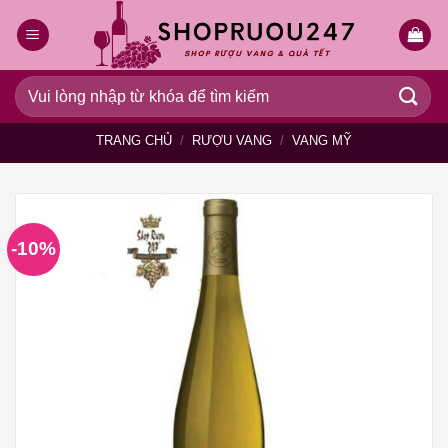
Bỏ
qua
nội
dung
Tìm
kiếm:
TRANG CHỦ
/
RƯỢU VANG
/
VANG MỸ
-10%