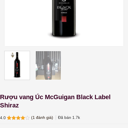
Rượu vang Úc McGuigan Black Label
Shiraz
(
1
đánh giá)
Đã bán
1.7k
4.0
4.0
1
trên