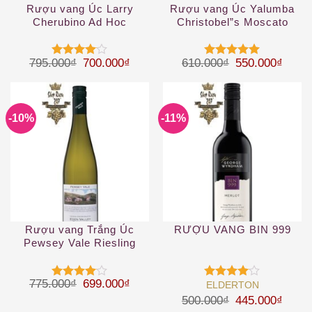
Rượu vang Úc Larry
Rượu vang Úc Yalumba
Cherubino Ad Hoc
Christobel”s Moscato
Wallflower Riesling 2019
Giá gốc là: 795.000₫.
Giá hiện tại là: 700.000₫.
Giá gốc là: 61
Giá hi
795.000
₫
700.000
₫
610.000
₫
550.000
₫
Được
Được xếp
xếp hạng
hạng
5
5
4
5 sao
sao
-10%
-11%
Rượu vang Trắng Úc
RƯỢU VANG BIN 999
Pewsey Vale Riesling
Giá gốc là: 775.000₫.
Giá hiện tại là: 699.000₫.
775.000
₫
699.000
₫
ELDERTON
Được
Được
xếp hạng
xếp hạng
Giá gốc là: 50
Giá hi
500.000
₫
445.000
₫
4
5 sao
4
5 sao