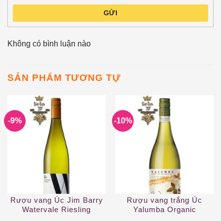
GỬI
Không có bình luận nào
SẢN PHẨM TƯƠNG TỰ
-9%
-10%
Rượu vang Úc Jim Barry
Rượu vang trắng Úc
Watervale Riesling
Yalumba Organic
Riverland Chardonnay