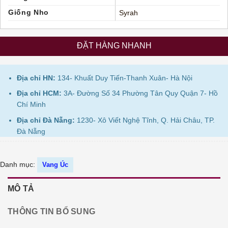
Giống Nho
Syrah
ĐẶT HÀNG NHANH
Địa chỉ HN:
134- Khuất Duy Tiến-Thanh Xuân- Hà Nội
Địa chỉ HCM:
3A- Đường Số 34 Phường Tân Quy Quận 7- Hồ
Chí Minh
Địa chỉ Đà Nẵng:
1230- Xô Viết Nghệ Tĩnh, Q. Hải Châu, TP.
Đà Nẵng
Danh mục:
Vang Úc
MÔ TẢ
THÔNG TIN BỔ SUNG