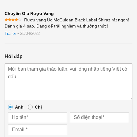
Chuyên Gia Rượu Vang
Rượu vang Úc McGuigan Black Label Shiraz rất ngon!
Được
Đánh giá 4 sao. Đáng để trải nghiệm và thưởng thức!
xếp
hạng
4
Trả lời
•
25/04/2022
5 sao
Hỏi đáp
Anh
Chị