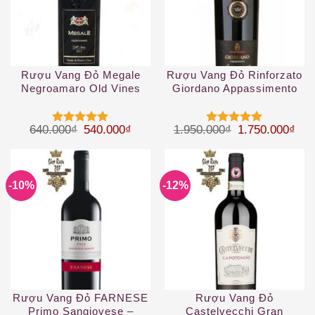
Rượu Vang Đỏ Megale
Rượu Vang Đỏ Rinforzato
Negroamaro Old Vines
Giordano Appassimento
(New Label)
Primitivo
Giá gốc là: 640.000₫.
Giá hiện tại là: 540.000₫.
Giá gốc là: 1.
Giá 
640.000
₫
540.000
₫
1.950.000
₫
1.750.000
₫
Được xếp
Được xếp
hạng
5
5
hạng
5
5
sao
sao
-10%
-12%
Rượu Vang Đỏ FARNESE
Rượu Vang Đỏ
Primo Sangiovese –
Castelvecchi Gran