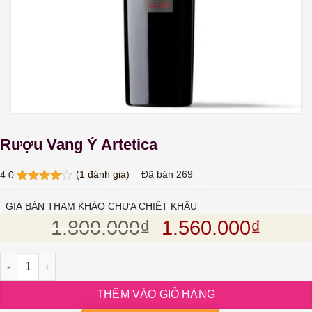
Rượu Vang Ý Artetica
(
1
đánh giá)
Đã bán
269
4.0
4.0
1
trên
5 dựa
GIÁ BÁN THAM KHẢO CHƯA CHIẾT KHẤU
trên
đánh
Giá gốc là: 1.80
Giá hi
1.800.000
₫
1.560.000
₫
giá
Rượu Vang Ý Artetica số lượng
THÊM VÀO GIỎ HÀNG