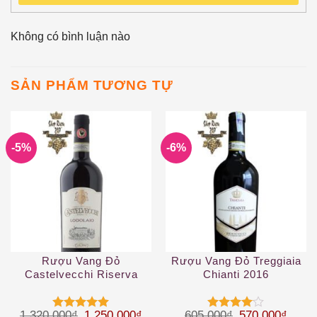
Không có bình luận nào
SẢN PHẨM TƯƠNG TỰ
-5%
-6%
Rượu Vang Đỏ
Rượu Vang Đỏ Treggiaia
Castelvecchi Riserva
Chianti 2016
Chianti Classico Lodolaio
Giá gốc là: 1.320.000₫.
Giá hiện tại là: 1.250.000₫.
Giá gốc là: 60
Giá hi
1.320.000
₫
1.250.000
₫
605.000
₫
570.000
₫