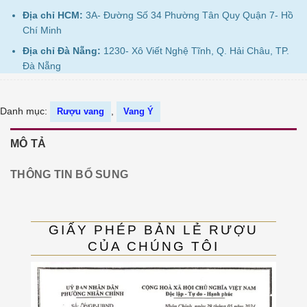
Địa chỉ HCM:
3A- Đường Số 34 Phường Tân Quy Quận 7- Hồ
Chí Minh
Địa chỉ Đà Nẵng:
1230- Xô Viết Nghệ Tĩnh, Q. Hải Châu, TP.
Đà Nẵng
Danh mục:
,
Rượu vang
Vang Ý
MÔ TẢ
THÔNG TIN BỔ SUNG
GIẤY PHÉP BẢN LẺ RƯỢU
CỦA CHÚNG TÔI