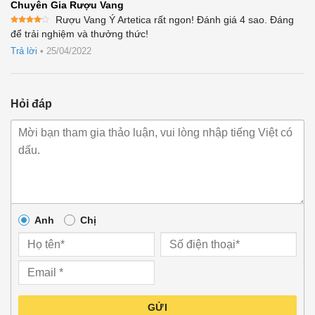
Chuyên Gia Rượu Vang
Rượu Vang Ý Artetica rất ngon! Đánh giá 4 sao. Đáng
Được
để trải nghiệm và thưởng thức!
xếp
hạng
4
Trả lời
•
25/04/2022
5 sao
Hỏi đáp
Anh
Chị
GỬI