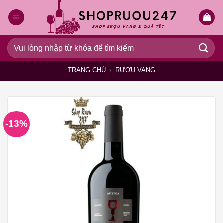
Bỏ
qua
nội
dung
Tìm
kiếm:
TRANG CHỦ
/
RƯỢU VANG
-13%