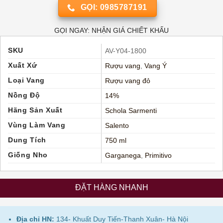
GỌI: 0985787191
GỌI NGAY: NHẬN GIÁ CHIẾT KHẤU
SKU
AV-Y04-1800
Xuất Xứ
Rượu vang
,
Vang Ý
Loại Vang
Rượu vang đỏ
Nồng Độ
14%
Hãng Sản Xuất
Schola Sarmenti
Vùng Làm Vang
Salento
Dung Tích
750 ml
Giống Nho
Garganega
,
Primitivo
ĐẶT HÀNG NHANH
Địa chỉ HN:
134- Khuất Duy Tiến-Thanh Xuân- Hà Nội