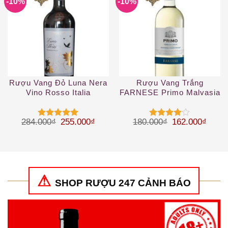
-10%
-10%
Rượu Vang Đỏ Luna Nera
Rượu Vang Trắng
Vino Rosso Italia
FARNESE Primo Malvasia
– Chardonnay
Giá gốc là: 284.000₫.
Giá hiện tại là: 255.000₫.
Giá gốc là: 18
Giá hi
284.000
₫
255.000
₫
180.000
₫
162.000
₫
Được xếp
Được
hạng
5
5
xếp hạng
sao
4
5 sao
SHOP RƯỢU 247 CẢNH BÁO